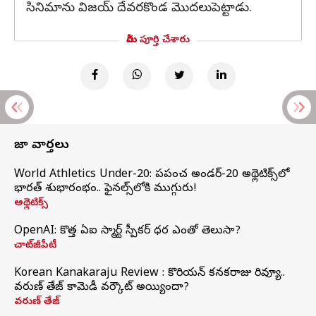
సినిమాను విజయ్ దేవరకొండ మొదలుపెట్టాడు.
మీరు పూర్తి చేశారు
తాజా వార్తలు
World Athletics Under-20: ప్రపంచ అండర్-20 అథ్లెటిక్స్‌లో
భారత్‌ శుభారంభం.. ఫైనల్స్‌లోకి ముగ్గురు!
అథ్లెటిక్స్
OpenAI: కొత్త ఏఐ స్మార్ట్ స్పీకర్ ధర ఎంతో తెలుసా?
చాట్‌జీపీటీ
Korean Kanakaraju Review : కొరియన్ కనకరాజు రివ్యూ..
వరుణ్ తేజ్ కామెడీ వర్కౌట్ అయ్యిందా?
వరుణ్ తేజ్