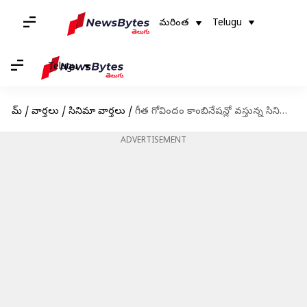
మరింత
Telugu
Telugu
హోమ్
/
వార్తలు
/
సినిమా వార్తలు
/
గీత గోవిందం కాంబినేషన్లో వస్తున్న సినిమాకు ముహూర్తం ఫిక్స్: హీరోయిన్ ఎవరంటే
ADVERTISEMENT