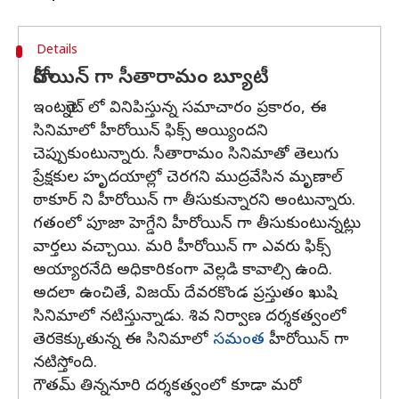
Details
హీరోయిన్ గా సీతారామం బ్యూటీ
ఇంటర్నెట్ లో వినిపిస్తున్న సమాచారం ప్రకారం, ఈ
సినిమాలో హీరోయిన్ ఫిక్స్ అయ్యిందని
చెప్పుకుంటున్నారు. సీతారామం సినిమాతో తెలుగు
ప్రేక్షకుల హృదయాల్లో చెరగని ముద్రవేసిన మృణాల్
ఠాకూర్ ని హీరోయిన్ గా తీసుకున్నారని అంటున్నారు.
గతంలో పూజా హెగ్డేని హీరోయిన్ గా తీసుకుంటున్నట్లు
వార్తలు వచ్చాయి. మరి హీరోయిన్ గా ఎవరు ఫిక్స్
అయ్యారనేది అధికారికంగా వెల్లడి కావాల్సి ఉంది.
అదలా ఉంచితే, విజయ్ దేవరకొండ ప్రస్తుతం ఖుషి
సినిమాలో నటిస్తున్నాడు. శివ నిర్వాణ దర్శకత్వంలో
తెరకెక్కుతున్న ఈ సినిమాలో
సమంత
హీరోయిన్ గా
నటిస్తోంది.
గౌతమ్ తిన్ననూరి దర్శకత్వంలో కూడా మరో