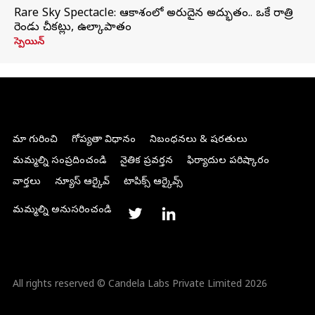
Rare Sky Spectacle: ఆకాశంలో అరుదైన అద్భుతం.. ఒకే రాత్రి
రెండు చీకట్లు, ఉల్కాపాతం
స్పెయిన్
మా గురించి
గోప్యతా విధానం
నిబంధనలు & షరతులు
మమ్మల్ని సంప్రదించండి
నైతిక ప్రవర్తన
ఫిర్యాదుల పరిష్కారం
వార్తలు
న్యూస్ ఆర్కైవ్
టాపిక్స్ ఆర్కైవ్స్
మమ్మల్ని అనుసరించండి
All rights reserved © Candela Labs Private Limited 2026