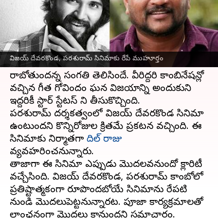
వ్రాసిన వారు
Jun 13, 2023
05:22 pm
Sriram Pranateja
ఈ వార్తాకథనం ఏంటి
రౌడీ స్టార్
విజయ్ దేవరకొండ
, స్టార్ దర్శకుడు
విజయ్ దేవరకొండ, పరశురామ్ సినిమాకు రేపే ముహూర్తం
పరశురామ్ కాంబినేషన్ లో మరో సినిమా
రాబోతుందన్న సంగతి తెలిసిందే. వీరిద్దరి కాంబినేషన్లో
వచ్చిన గీత గోవిందం ఘన విజయాన్ని అందుకుని
ఇద్దరికీ స్టార్ స్టేటస్ ని తీసుకొచ్చింది.
పరశురామ్ దర్శకత్వంలో విజయ్ దేవరకొండ సినిమా
ఉంటుందని కొన్నిరోజుల క్రితమే ప్రకటన వచ్చింది. ఈ
సినిమాకు నిర్మాతగా
దిల్ రాజు
వ్యవహరించనున్నారు.
తాజాగా ఈ సినిమా ఎప్పుడు మొదలవనుందో క్లారిటీ
వచ్చేసింది. విజయ్ దేవరకొండ, పరశురామ్ కాంబోలో
ప్రతిష్టాత్మకంగా రూపొందబోయే సినిమాను రేపటి
నుండి మొదలుపెట్టనున్నారట. పూజా కార్యక్రమాలతో