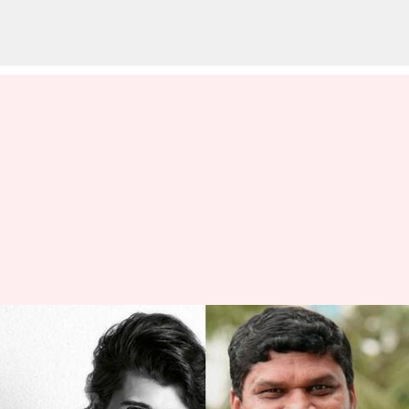
గీత గోవిందం కాంబినేషన్లో వస్తున్న
సినిమాకు ముహూర్తం ఫిక్స్:
హీరోయిన్ ఎవరంటే