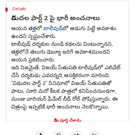
Details
విడుదల పార్ట్ 2 పై భారీ అంచనాలు
ఆయన త్వరలో
టాలీవుడ్‌
లో అడుగు పెట్టే అవకాశం
ఉందని స్పష్టంచేశారు.
టాలీవుడ్ దర్శకుల నుండి కథలను వింటున్నానని,
త్వరలోనే తెలుగు డెబ్యూ జరిగే అవకాశముందని
ఆయన ప్రకటించారు.
ఇది నిజమైతే, విజయ్ సేతుపతి టాలీవుడ్‌లో ఎలివేట్
చేసే దర్శకుడు ఎవరన్నది ఆసక్తికరంగా మారింది.
'విడుదల పార్ట్ 2' సినిమాలో విజయ్ సేతుపతితో
పాటు, సూరి మరో కీలక పాత్రలో కనిపించనుండగా,
మంజు వారియర్ ఫీమేల్ లీడ్ రోల్ పోషిస్తున్నారు. ఈ
చిత్రంపై ఇప్పటికే భారీ అంచనాలు నెలకొన్నాయి.
మీరు పూర్తి చేశారు