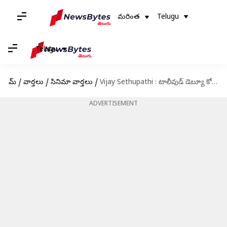
మరింత
Telugu
Telugu
హోమ్
/
వార్తలు
/
సినిమా వార్తలు
/
Vijay Sethupathi : టాలీవుడ్ డెబ్యూ కోసం విజయ్ సేతుపతి సిద్ధం.. సినిమా ఎప్పుడో మరి..?
ADVERTISEMENT