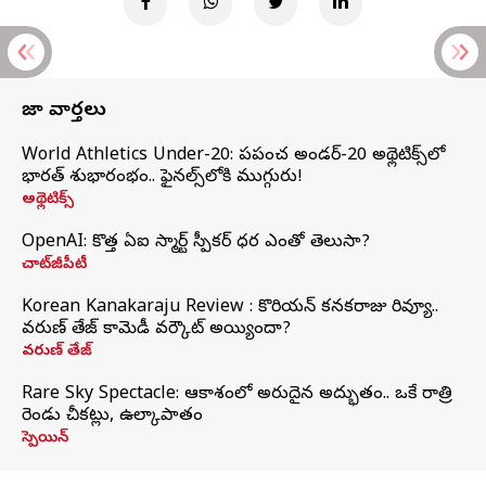
తాజా వార్తలు
World Athletics Under-20: ప్రపంచ అండర్-20 అథ్లెటిక్స్‌లో
భారత్‌ శుభారంభం.. ఫైనల్స్‌లోకి ముగ్గురు!
అథ్లెటిక్స్
OpenAI: కొత్త ఏఐ స్మార్ట్ స్పీకర్ ధర ఎంతో తెలుసా?
చాట్‌జీపీటీ
Korean Kanakaraju Review : కొరియన్ కనకరాజు రివ్యూ..
వరుణ్ తేజ్ కామెడీ వర్కౌట్ అయ్యిందా?
వరుణ్ తేజ్
Rare Sky Spectacle: ఆకాశంలో అరుదైన అద్భుతం.. ఒకే రాత్రి
రెండు చీకట్లు, ఉల్కాపాతం
స్పెయిన్