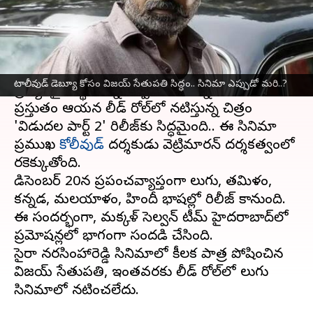
వ్రాసిన వారు
Dec 17, 2024
12:53 pm
Jayachandra Akuri
ఈ వార్తాకథనం ఏంటి
తెలుగు ప్రేక్షకుల్లో విజయ్ సేతుపతి తన కంటూ ఓ
టాలీవుడ్ డెబ్యూ కోసం విజయ్ సేతుపతి సిద్ధం.. సినిమా ఎప్పుడో మరి..?
ప్రత్యేకమైన స్థానాన్ని ఏర్పరుచుకున్నారు.
ప్రస్తుతం ఆయన లీడ్ రోల్‌లో నటిస్తున్న చిత్రం
'విడుదల పార్ట్ 2' రిలీజ్‌కు సిద్ధమైంది.. ఈ సినిమా
ప్రముఖ
కోలీవుడ్
దర్శకుడు వెట్రిమారన్ దర్శకత్వంలో
తెరకెక్కుతోంది.
డిసెంబర్ 20న ప్రపంచవ్యాప్తంగా తెలుగు, తమిళం,
కన్నడ, మలయాళం, హిందీ భాషల్లో రిలీజ్ కానుంది.
ఈ సందర్భంగా, మక్కళ్ సెల్వన్ టీమ్ హైదరాబాద్‌లో
ప్రమోషన్లలో భాగంగా సందడి చేసింది.
సైరా నరసింహారెడ్డి సినిమాలో కీలక పాత్ర పోషించిన
విజయ్ సేతుపతి, ఇంతవరకు లీడ్ రోల్‌లో తెలుగు