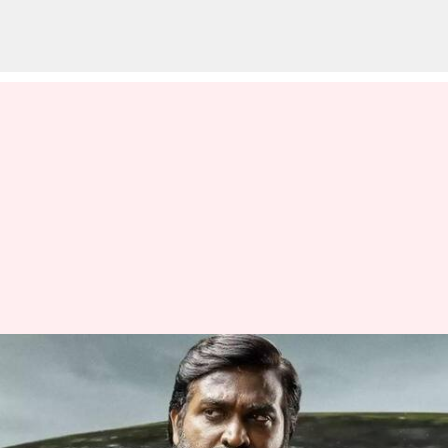
Vijay Sethupathi : టాలీవుడ్ డెబ్యూ
కోసం విజయ్ సేతుపతి సిద్ధం..
సినిమా ఎప్పుడో మరి..?