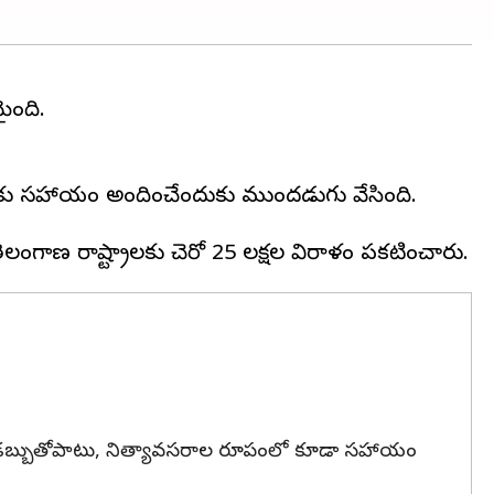
ైంది.
తులకు సహాయం అందించేందుకు ముందడుగు వేసింది.
ుంది.డబ్బుతోపాటు, నిత్యావసరాల రూపంలో కూడా సహాయం