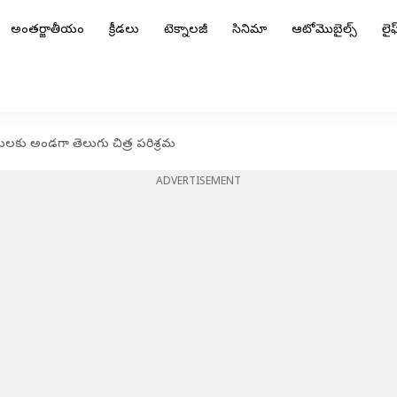
అంతర్జాతీయం
క్రీడలు
టెక్నాలజీ
సినిమా
ఆటోమొబైల్స్
లైఫ్
లకు అండగా తెలుగు చిత్ర పరిశ్రమ
ADVERTISEMENT