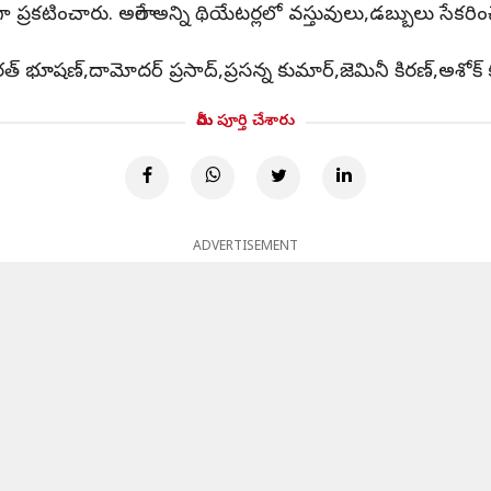
టించారు. అలాగే అన్ని థియేటర్లలో వస్తువులు,డబ్బులు సేకరించ
రత్ భూషణ్,దామోదర్ ప్రసాద్,ప్రసన్న కుమార్,జెమినీ కిరణ్,అశోక్ 
మీరు పూర్తి చేశారు
ADVERTISEMENT