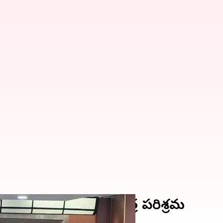
కు అండగా తెలుగు చిత్ర పరిశ్రమ