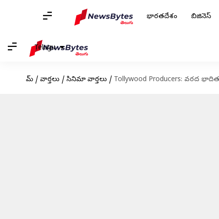
భారతదేశం
బిజినెస్
Telugu
హోమ్
/
వార్తలు
/
సినిమా వార్తలు
/
Tollywood Producers: వరద భాదితు