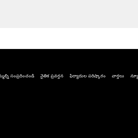
మల్ని సంప్రదించండి
నైతిక ప్రవర్తన
ఫిర్యాదుల పరిష్కారం
వార్తలు
న్యూ