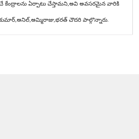
ే కేంద్రాలను ఏర్పాటు చేస్తామని,అవి అవసరమైన వారికి
కుమార్,అనిల్,అమ్మిరాజు,భరత్ చౌదరి పాల్గొన్నారు.