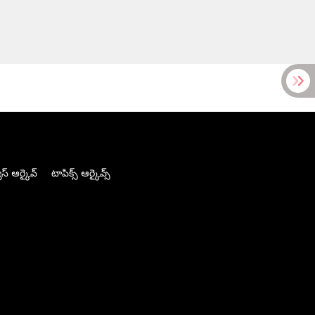
స్ ఆర్కైవ్
టాపిక్స్ ఆర్కైవ్స్