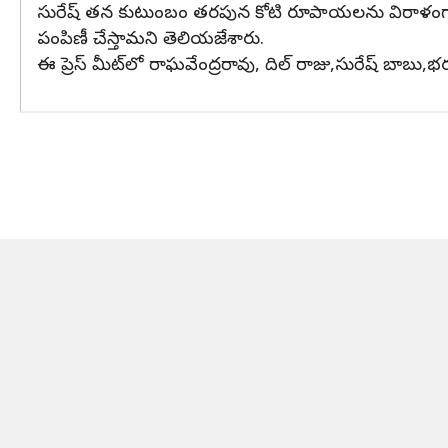
సురేష్ తన కుటుంబం తరపున కోటి రూపాయలను విరాళంగా ప్రక
పంపిణీ చేస్తామని తెలియజేశారు.
ఈ ప్రెస్ మీట్‌లో రాఘవేంద్రరావు, దిల్ రాజు,సురేష్ బాబు,భ