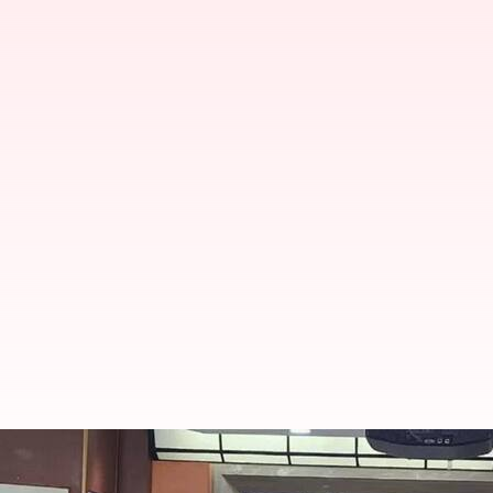
Tollywood Producers: వరద భాదితుల