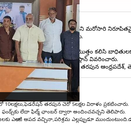
్పుడూ ముందుండి సహాయం చేస్తుందని మరోసారి నిరూపితమ
్ల అనేక మంది నిరాశ్రయులయ్యారు.
తుల సహాయార్థం ముందుకు వచ్చింది.
కటించారు, ఇప్పుడు చిత్ర పరిశ్రమ మొత్తం కలిసి బాధి
ాయక చర్యలకు సంబంధించిన యాక్షన్ ప్లాన్ వివరించారు.
ేంద్రాలు
ు చెరో 10లక్షలు,ఫెడరేషన్ తరపున చెరో 5లక్షల విరాళం ప్రకటించారు.
డ్స్‌కు లేదా ఫిల్మ్ ఛాంబర్ ద్వారా అందించవచ్చని తెలిపారు.
"ప్రజలకు ఎలాంటి ఆపద వచ్చినా,పరిశ్రమ ఎల్లప్పుడూ ముందుంట