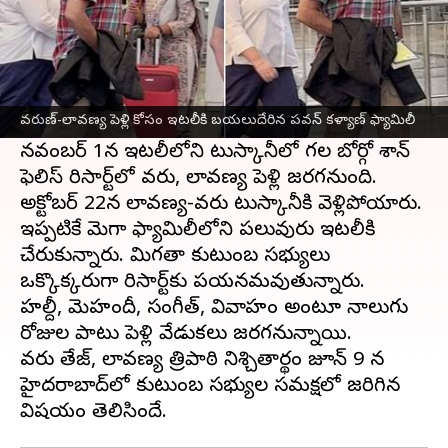
ఈ వార్తాకథనం ఏంటి
వరుణ్ తేజ్
- లావణ్య త్రిపాఠి పెళ్లి కోసం పవర్ స్టార్
పవన్ కళ్యాణ్
, భార్య అన్నా లెజ్నెవా శనివారం ఇటలీకి
వరుణ్-లావణ్య పెళ్లి కోసం ఇటలీకి బయలుదేరిన పవన్ కళ్యాణ్ ఫ్యామిలీ
బయలుదేరారు.
నవంబర్ 1న ఇటలీలోని టుస్కానీలో గల బోర్గో శాన్
ఫెలిస్ రిసార్ట్‌లో వరుణ్, లావణ్య పెళ్లి జరగనుంది.
అక్టోబర్ 22న లావణ్య-వరుణ్ టుస్కానీకి వెళ్లిపోయారు.
ఇప్పటికే మెగా ఫ్యామిలీలోని పలువురు ఇటలీకి
చేరుకున్నారు. మిగతా కుటుంబ సభ్యులు
ఒక్కొక్కరుగా రిసార్ట్‌కు పయనమవుతున్నారు.
హల్దీ, మెహందీ, సంగీత్, వివాహం అంటూ నాలుగు
రోజుల పాటు పెళ్లి వేడుకలు జరగనున్నాయి.
వరుణ్ తేజ్, లావణ్య త్రిపాఠి నిశ్చితార్థం జూన్ 9 న
హైదరాబాద్‌లో కుటుంబ సభ్యుల సమక్షలో జరిగిన