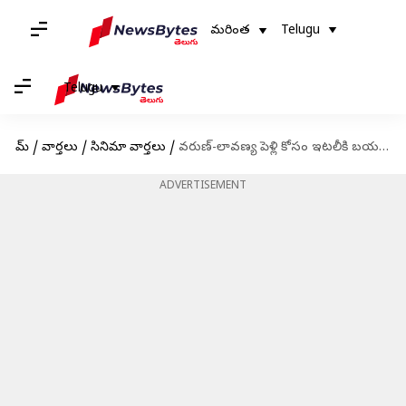
మరింత
Telugu
Telugu
హోమ్
/
వార్తలు
/
సినిమా వార్తలు
/
వరుణ్-లావణ్య పెళ్లి కోసం ఇటలీకి బయలుదేరిన పవన్ కళ్యాణ్ ఫ్యామిలీ
ADVERTISEMENT