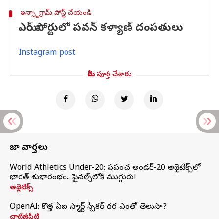
ఇన్స్టాగ్రామ్ పోస్ట్ చేయండి
ఎయిర్ పోర్టులో పవన్ కళ్యాణ్ దంపతులు
Instagram post
మీరు పూర్తి చేశారు
తాజా వార్తలు
World Athletics Under-20: ప్రపంచ అండర్-20 అథ్లెటిక్స్‌లో
భారత్‌ శుభారంభం.. ఫైనల్స్‌లోకి ముగ్గురు!
అథ్లెటిక్స్
OpenAI: కొత్త ఏఐ స్మార్ట్ స్పీకర్ ధర ఎంతో తెలుసా?
చాట్‌జీపీటీ