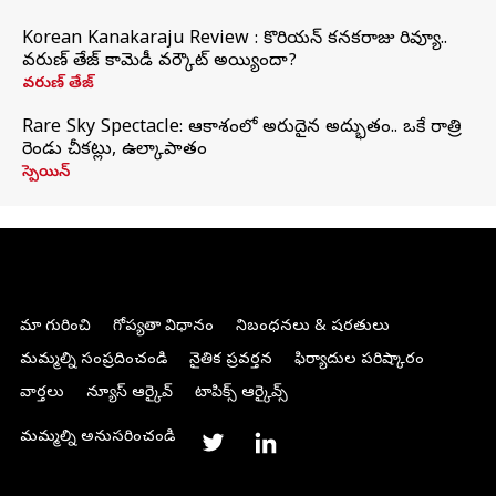
Korean Kanakaraju Review : కొరియన్ కనకరాజు రివ్యూ..
వరుణ్ తేజ్ కామెడీ వర్కౌట్ అయ్యిందా?
వరుణ్ తేజ్
Rare Sky Spectacle: ఆకాశంలో అరుదైన అద్భుతం.. ఒకే రాత్రి
రెండు చీకట్లు, ఉల్కాపాతం
స్పెయిన్
మా గురించి
గోప్యతా విధానం
నిబంధనలు & షరతులు
మమ్మల్ని సంప్రదించండి
నైతిక ప్రవర్తన
ఫిర్యాదుల పరిష్కారం
వార్తలు
న్యూస్ ఆర్కైవ్
టాపిక్స్ ఆర్కైవ్స్
మమ్మల్ని అనుసరించండి