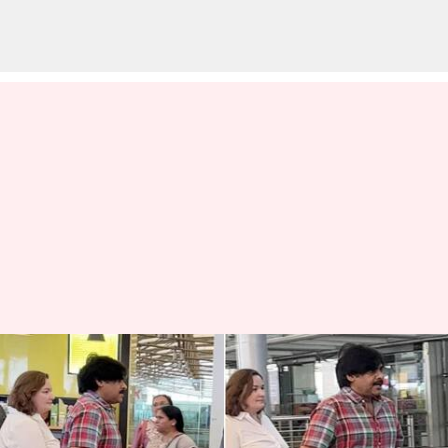
వరుణ్-లావణ్య పెళ్లి కోసం ఇటలీకి
బయలుదేరిన పవన్ కళ్యాణ్ ఫ్యామిలీ
వ్రాసిన వారు
Oct 28, 2023
01:19 pm
Stalin