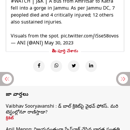
#WATCH
| J&K | A bus from Amritsar to Katra
fell into a gorge in Jammu. As per Jammu DC, 7
peopled died and 4 critically injured; 12 others
also sustained injuries.
Visuals from the spot.
pic.twitter.com/iSse58ovos
— ANI (@ANI)
May 30, 2023
మీరు పూర్తి చేశారు
తాజా వార్తలు
Vaibhav Sooryavanshi : రెడ్ బాల్ క్రికెట్‌పై వైభవ్ ఫోకస్.. మరి
టెస్టుల్లోనూ రాణిస్తాడా?
క్రికెట్