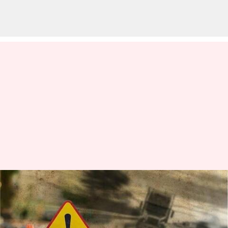
జమ్మూ-శ్రీనగర్ హైవేపై లోయలోకి
దూసుకెళ్లిన బస్సు; 10మంది మృతి
వ్రాసిన వారు
May 30, 2023
09:20 am
Stalin