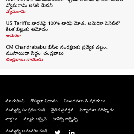
Anil Menon: విజయవంతంగా స్పేస్‌వాక్‌ చేసిన భారత సంతతి
వ్యోమగామి అనిల్‌ మేనన్
వ్యోమగామి
US Tariffs: భారత్‌పై 100% టారిఫ్‌ మోత.. అమెరికా సెనెట్‌లో
కీలక బిల్లుకు ఆమోదం
అమెరికా
CM Chandrababu: బీసీల సంరక్షణకు ప్రత్యేక చట్టం..
ముసాయిదా సిద్ధం: చంద్రబాబు
చంద్రబాబు నాయుడు
మా గురించి
గోప్యతా విధానం
నిబంధనలు & షరతులు
మమ్మల్ని సంప్రదించండి
నైతిక ప్రవర్తన
ఫిర్యాదుల పరిష్కారం
వార్తలు
న్యూస్ ఆర్కైవ్
టాపిక్స్ ఆర్కైవ్స్
మమ్మల్ని అనుసరించండి