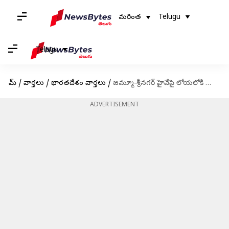
మరింత
Telugu
Telugu
హోమ్
/
వార్తలు
/
భారతదేశం వార్తలు
/
జమ్మూ-శ్రీనగర్ హైవేపై లోయలోకి దూసుకెళ్లిన బస్సు; 10మంది మృతి
ADVERTISEMENT