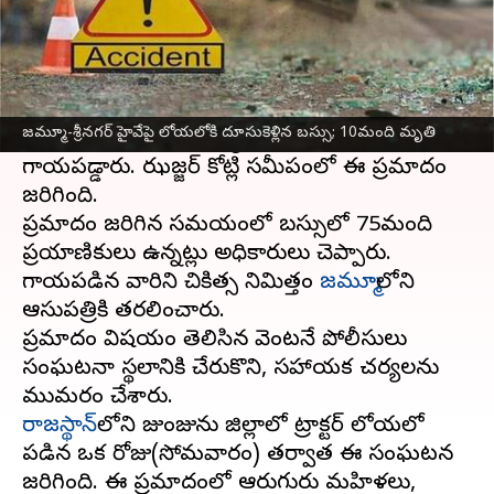
ఈ వార్తాకథనం ఏంటి
జమ్మూ-
శ్రీనగర్
జాతీయ రహదారిపై మంగళవారం
ఉదయం కత్రా వెళ్తున్న బస్సు
లోయలో దూసుకెళ్లింది.
జమ్మూ-శ్రీనగర్ హైవేపై లోయలోకి దూసుకెళ్లిన బస్సు; 10మంది మృతి
ప్రమాదంలో 10మంది మృతి చెందగా, 20మంది
గాయపడ్డారు. ఝజ్జర్ కోట్లి సమీపంలో ఈ ప్రమాదం
జరిగింది.
ప్రమాదం జరిగిన సమయంలో బస్సులో 75మంది
ప్రయాణికులు ఉన్నట్లు అధికారులు చెప్పారు.
గాయపడిన వారిని చికిత్స నిమిత్తం
జమ్మూ
లోని
ఆసుపత్రికి తరలించారు.
ప్రమాదం విషయం తెలిసిన వెంటనే పోలీసులు
సంఘటనా స్థలానికి చేరుకొని, సహాయక చర్యలను
రాజస్థాన్‌
లోని జుంజును జిల్లాలో ట్రాక్టర్ లోయలో
పడిన ఒక రోజు(సోమవారం) తర్వాత ఈ సంఘటన
జరిగింది. ఈ ప్రమాదంలో ఆరుగురు మహిళలు,