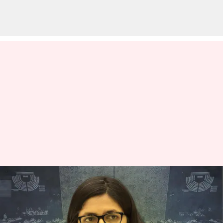
Swati Maliwal: ఆప్ రాజ్యసభ
ఎంపీగా స్వాతి మలివాల్‌ నామినేట్
వ్రాసిన వారు
Jan 05, 2024
03:50 pm
Sirish Praharaju