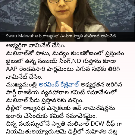
ఈ వార్తాకథనం ఏంటి
దిల్లీలో జనవరి 19న జరగనున్న
రాజ్యసభ
ఎన్నికలకు
ఆమ్ ఆద్మీ పార్టీ(AAP)శుక్రవారం ఢిల్లీ మహిళా
Swati Maliwal: ఆప్ రాజ్యసభ ఎంపీగా స్వాతి మలివాల్‌ నామినేట్
కమిషన్(DCW)చైర్‌పర్సన్ స్వాతి మలివాల్‌ను
అభ్యర్థిగా నామినేట్ చేసింది.
మలివాల్‌తో పాటు, మద్యం కుంభకోణంలో ప్రస్తుతం
జైలులో ఉన్న సంజయ్ సింగ్,ND గుప్తాను కూడా
AAP రెండవసారి పార్లమెంటు ఎగువ సభకు తిరిగి
నామినేట్ చేసింది.
ముఖ్యమంత్రి
అరవింద్ కేజ్రీవాల్
అధ్యక్షతన జరిగిన
పార్టీ రాజకీయ వ్యవహారాల కమిటీ సమావేశంలో
మలివాల్ పేరు ప్రస్తావనకు వచ్చింది.
ఢిల్లీలో రాజ్యసభ ఎన్నికలకు ఆప్ నామినేషన్లను
ఖరారు చేసేందుకు కమిటీ సమావేశమైంది.
చిన్న వయస్సులోనే స్వాతి మలివాల్‌ DCW చీఫ్ గా
నియమితులయ్యారు.ఆమె ఢిల్లీలో మహిళల పట్ల