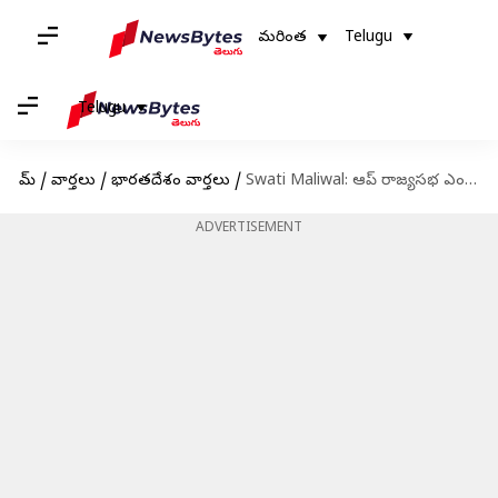
మరింత
Telugu
Telugu
హోమ్
/
వార్తలు
/
భారతదేశం వార్తలు
/
Swati Maliwal: ఆప్ రాజ్యసభ ఎంపీగా స్వాతి మలివాల్‌ నామినేట్
ADVERTISEMENT