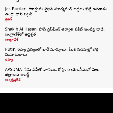
Jos Buttler: నా రికార్డును వైభవ్ సూర్యవంశీ బద్దలు కొట్టే అవకాశం
ఉంది: జాస్ బట్లర్
క్రికెట్
Shakib Al Hasan: హసీనా ప్రెస్‌మీట్‌ తర్వాత షకీబ్‌ ఇంటిపై దాడి..
బంగ్లాదేశ్‌లో ఉద్రిక్తత
బంగ్లాదేశ్
Putin: రష్యా సైన్యంలో భారీ మార్పులు.. కీలక పదవుల్లో కొత్త
నియామకాలు
రష్యా
APSDMA: నేడు ఏపీలో వానలు.. కోస్తా, రాయలసీమలో పలు
జిల్లాలకు అలర్ట్
ఆంధ్రప్రదేశ్