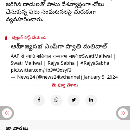
జరిగిన దాడులతో పాటు దేశవ్యాప్తంగా చోటు
చేసుకున్న పలు సంఘటనలపై చురుకుగా
ట్విట్టర్ పోస్ట్ చేయండి
ఆప్ రాజ్యసభ ఎంపీగా స్వాతి మలివాల్‌
AAP से स्वाति मालिवाल राज्यसभा जाएंगी
#SwatiMaliwal
|
Swati Maliwal | Rajya Sabha |
#RajyaSabha
pic.twitter.com/1b3W3osyf3
— News24 (@news24tvchannel)
January 5, 2024
మీరు పూర్తి చేశారు
తాజా వార్తలు