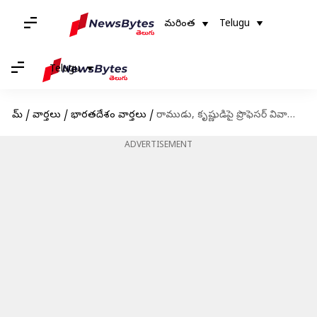
మరింత
Telugu
Telugu
హోమ్
/
వార్తలు
/
భారతదేశం వార్తలు
/
రాముడు, కృష్ణుడిపై ప్రొఫెసర్ వివాదాస్పద వ్యాఖ్యలు.. హిందూ సంఘాల ఫిర్యాదుతో కేసు నమోదు
ADVERTISEMENT