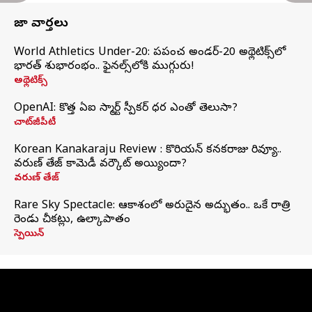
తాజా వార్తలు
World Athletics Under-20: ప్రపంచ అండర్-20 అథ్లెటిక్స్‌లో
భారత్‌ శుభారంభం.. ఫైనల్స్‌లోకి ముగ్గురు!
అథ్లెటిక్స్
OpenAI: కొత్త ఏఐ స్మార్ట్ స్పీకర్ ధర ఎంతో తెలుసా?
చాట్‌జీపీటీ
Korean Kanakaraju Review : కొరియన్ కనకరాజు రివ్యూ..
వరుణ్ తేజ్ కామెడీ వర్కౌట్ అయ్యిందా?
వరుణ్ తేజ్
Rare Sky Spectacle: ఆకాశంలో అరుదైన అద్భుతం.. ఒకే రాత్రి
రెండు చీకట్లు, ఉల్కాపాతం
స్పెయిన్