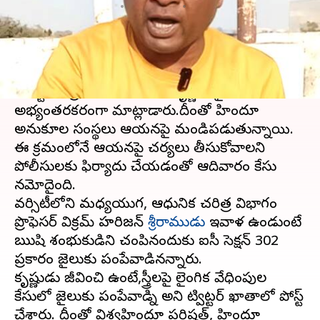
వ్రాసిన వారు
Oct 23, 2023
06:23 pm
TEJAVYAS BESTHA
ఈ వార్తాకథనం ఏంటి
యూపీలోని అలహాబాద్ యూనివర్సిటీకి చెందిన
అసిస్టెంట్ ప్రొఫెసర్ రాముడు, కృష్ణుడిపై
అభ్యంతరకరంగా మాట్లాడారు.దీంతో హిందూ
అనుకూల సంస్థలు ఆయనపై మండిపడుతున్నాయి.
ఈ క్రమంలోనే ఆయనపై చర్యలు తీసుకోవాలని
పోలీసులకు ఫిర్యాదు చేయడంతో ఆదివారం కేసు
నమోదైంది.
వర్సిటీలోని మధ్యయుగ, ఆధునిక చరిత్ర విభాగం
ప్రొఫెసర్ విక్రమ్ హరిజన్
శ్రీరాముడు
ఇవాళ ఉండుంటే
ఋషి శంభుకుడిని చంపినందుకు ఐపీసీ సెక్షన్ 302
ప్రకారం జైలుకు పంపేవాడినన్నారు.
కృష్ణుడు జీవించి ఉంటే,స్త్రీలపై లైంగిక వేధింపుల
కేసులో జైలుకు పంపేవాడ్ని అని ట్విట్టర్ ఖాతాలో పోస్ట్
చేశారు. దీంతో విశ్వహిందూ పరిషత్, హిందూ