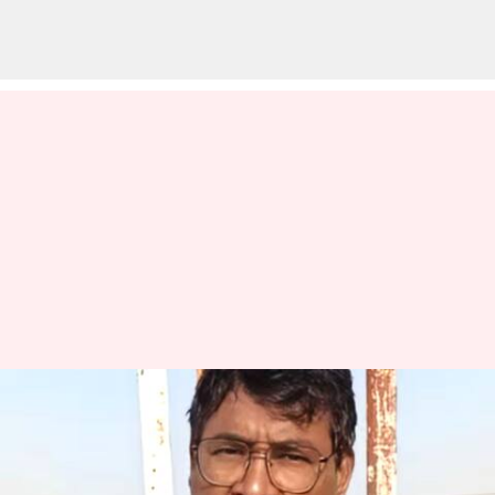
రాముడు, కృష్ణుడిపై ప్రొఫెసర్
వివాదాస్పద వ్యాఖ్యలు.. హిందూ
సంఘాల ఫిర్యాదుతో కేసు నమోదు