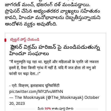
జాగరణ్ మంచ్, భజరంగ్ దళ్ మండిపడ్డాయి.
ప్రొఫెసర్ చేసిన అభ్యంతరకర వ్యాఖ్యలు సహేతుకం
కావని, హిందూ మనోభావాలను దెబ్బతీస్తున్నాయని
ట్విట్టర్ పోస్ట్ చేయండి
ప్రొఫెసర్ విక్రమ్ హరిజన్ పై మండిపడుతున్న
హిందూ సంఘాలు
"मैं मनुस्मृति पढ़ रहा था. शूद्रों और महिलाओं के प्रति जो नफरत
इसमें है, वैसा किसी ग्रंथ में नहीं है. यदि मैं जज होता तो मनु को
फांसी पर चढ़ा देता...!"
- प्रो. विक्रम, इलाहाबाद यूनिवर्सिटी
pic.twitter.com/MY2fvuWfhN
— The Mooknayak (@The_Mooknayak)
October
20, 2023
మీరు
50%
శాతం పూర్తి చేశారు