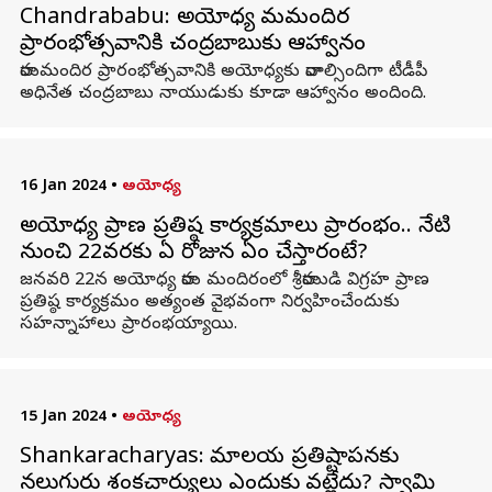
Chandrababu: అయోధ్య రామమందిర
ప్రారంభోత్సవానికి చంద్రబాబుకు ఆహ్వానం
రామమందిర ప్రారంభోత్సవానికి అయోధ్యకు రావాల్సిందిగా టీడీపీ
అధినేత చంద్రబాబు నాయుడుకు కూడా ఆహ్వానం అందింది.
16 Jan 2024
•
అయోధ్య
అయోధ్య ప్రాణ ప్రతిష్ఠ కార్యక్రమాలు ప్రారంభం.. నేటి
నుంచి 22వరకు ఏ రోజున ఏం చేస్తారంటే?
జనవరి 22న అయోధ్య రామ మందిరంలో శ్రీరాముడి విగ్రహ ప్రాణ
ప్రతిష్ఠ కార్యక్రమం అత్యంత వైభవంగా నిర్వహించేందుకు
సహన్నాహాలు ప్రారంభయ్యాయి.
15 Jan 2024
•
అయోధ్య
Shankaracharyas: రామాలయ ప్రతిష్టాపనకు
నలుగురు శంకరాచార్యులు ఎందుకు రావట్లేదు? స్వామి