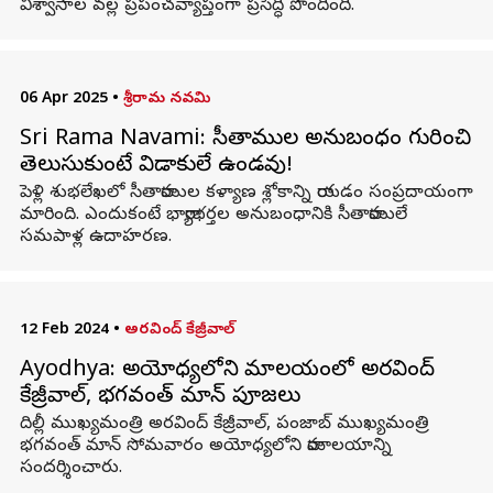
విశ్వాసాల వల్ల ప్రపంచవ్యాప్తంగా ప్రసిద్ధి పొందింది.
06 Apr 2025
•
శ్రీరామ నవమి
Sri Rama Navami: సీతారాముల అనుబంధం గురించి
తెలుసుకుంటే విడాకులే ఉండవు!
పెళ్లి శుభలేఖలో సీతారాముల కళ్యాణ శ్లోకాన్ని రాయడం సంప్రదాయంగా
మారింది. ఎందుకంటే భార్యాభర్తల అనుబంధానికి సీతారాములే
సమపాళ్ల ఉదాహరణ.
12 Feb 2024
•
అరవింద్ కేజ్రీవాల్
Ayodhya: అయోధ్యలోని రామాలయంలో అరవింద్
కేజ్రీవాల్, భగవంత్ మాన్ పూజలు
దిల్లీ ముఖ్యమంత్రి అరవింద్ కేజ్రీవాల్, పంజాబ్ ముఖ్యమంత్రి
భగవంత్ మాన్ సోమవారం అయోధ్యలోని రామాలయాన్ని
సందర్శించారు.