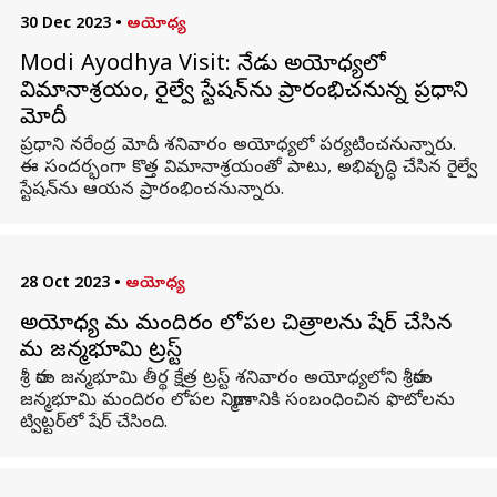
30 Dec 2023
•
అయోధ్య
Modi Ayodhya Visit: నేడు అయోధ్యలో
విమానాశ్రయం, రైల్వే స్టేషన్‌‌ను ప్రారంభిచనున్న ప్రధాని
మోదీ
ప్రధాని నరేంద్ర మోదీ శనివారం అయోధ్యలో పర్యటించనున్నారు.
ఈ సందర్భంగా కొత్త విమానాశ్రయంతో పాటు, అభివృద్ధి చేసిన రైల్వే
స్టేషన్‌ను ఆయన ప్రారంభించనున్నారు.
28 Oct 2023
•
అయోధ్య
అయోధ్య రామ మందిరం లోపల చిత్రాలను షేర్ చేసిన
రామ జన్మభూమి ట్రస్ట్
శ్రీ రామ జన్మభూమి తీర్థ క్షేత్ర ట్రస్ట్ శనివారం అయోధ్యలోని శ్రీరామ
జన్మభూమి మందిరం లోపల నిర్మాణానికి సంబంధించిన ఫొటోలను
ట్విట్టర్‌లో షేర్ చేసింది.