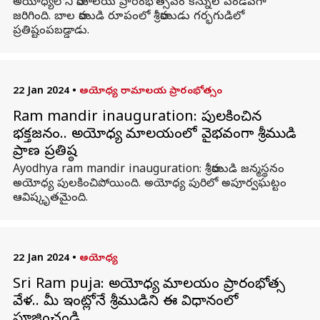
అయోధ్యలోని రామాలయ ప్రారంభోత్సవం కన్నుల పండవగా
జరిగింది. బాల రాముడి రూపంలో శ్రీరాముడు గర్భగుడిలో
ప్రతిష్టంపబడ్డాడు.
22 Jan 2024
•
అయోధ్య రామాలయ ప్రారంభోత్సం
Ram mandir inauguration: పులకించిన
భక్తజనం.. అయోధ్య రామాలయంలో వైభవంగా శ్రీరాముడి
ప్రాణ ప్రతిష్ఠ
Ayodhya ram mandir inauguration: శ్రీరాముడి జన్మస్థనం
అయోధ్య పులకించిపోయింది. అయోధ్య పురిలో అపూర్వఘట్టం
ఆవిష్కృతమైంది.
22 Jan 2024
•
అయోధ్య
Sri Ram puja: అయోధ్య రామాలయం ప్రారంభోత్స
వేళ.. మీ ఇంట్లోనే శ్రీరాముడిని ఈ విధానంలో
పూజించండి