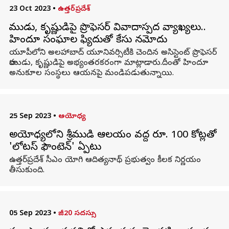
23 Oct 2023
•
ఉత్తర్‌ప్రదేశ్
రాముడు, కృష్ణుడిపై ప్రొఫెసర్ వివాదాస్పద వ్యాఖ్యలు..
హిందూ సంఘాల ఫిర్యాదుతో కేసు నమోదు
యూపీలోని అలహాబాద్ యూనివర్సిటీకి చెందిన అసిస్టెంట్ ప్రొఫెసర్
రాముడు, కృష్ణుడిపై అభ్యంతరకరంగా మాట్లాడారు.దీంతో హిందూ
అనుకూల సంస్థలు ఆయనపై మండిపడుతున్నాయి.
25 Sep 2023
•
అయోధ్య
అయోధ్యలోని శ్రీరాముడి ఆలయం వద్ద రూ. 100 కోట్లతో
'లోటస్ ఫౌంటెన్' ఏర్పాటు
ఉత్తర్‌ప్రదేశ్ సీఎం యోగి ఆదిత్యనాథ్ ప్రభుత్వం కీలక నిర్ణయం
తీసుకుంది.
05 Sep 2023
•
జీ20 సదస్సు