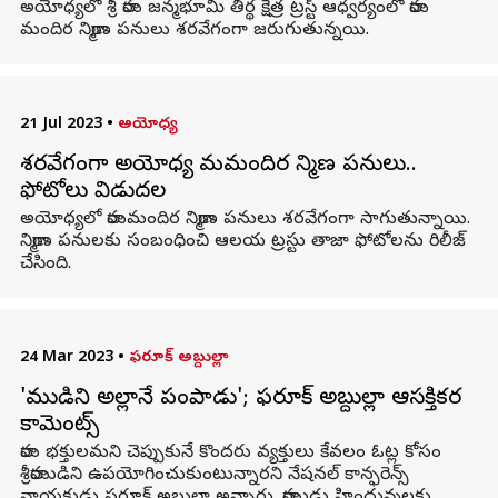
అయోధ్యలో శ్రీ రామ జన్మభూమి తీర్థ క్షేత్ర ట్రస్ట్ ఆధ్వర్యంలో రామ
మందిర నిర్మాణ పనులు శరవేగంగా జరుగుతున్నయి.
21 Jul 2023
•
అయోధ్య
శరవేగంగా అయోధ్య రామమందిర నిర్మాణ పనులు..
ఫోటోలు విడుదల
అయోధ్యలో రామమందిర నిర్మాణ పనులు శరవేగంగా సాగుతున్నాయి.
నిర్మాణ పనులకు సంబంధించి ఆలయ ట్రస్టు తాజా ఫోటోలను రిలీజ్
చేసింది.
24 Mar 2023
•
ఫరూక్ అబ్దుల్లా
'రాముడిని అల్లానే పంపాడు'; ఫరూక్ అబ్దుల్లా ఆసక్తికర
కామెంట్స్
రామ భక్తులమని చెప్పుకునే కొందరు వ్యక్తులు కేవలం ఓట్ల కోసం
శ్రీరాముడిని ఉపయోగించుకుంటున్నారని నేషనల్ కాన్ఫరెన్స్