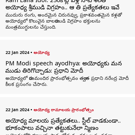
Ram Lalla Idol: 250కోట్ల ఏళ్ల నాటి శిలతో
అయోధ్య శ్రీరాముడి విగ్రహం.. ఆ రాతి ప్రత్యేకతలు ఇవే
ముదురు రంగు, అందమైన చిరునవ్వు, ప్రకాశవంతమైన కళ్లతో
అయోధ్యలో కొలువైన బాలరాముడి విగ్రహం భక్తులను
మంత్రముగ్ధులను చేస్తుంది.
22 Jan 2024
•
అయోధ్య
PM Modi speech ayodhya: అయోధ్యకు మన
రాముడు తిరిగొచ్చాడు: ప్రధాని మోదీ
అయోధ్యలో రామమందిర ప్రారంభోత్సవం తర్వాత ప్రధాని నరేంద్ర మోదీ
కీలక ప్రసంగం చేసారు.
22 Jan 2024
•
అయోధ్య రామాలయ ప్రారంభోత్సం
అయోధ్య రామాలయ ప్రత్యేకతలు.. స్టీల్ వాడకుండా..
భూకంపాలు వచ్చినా తట్టుకునేలా నిర్మాణం