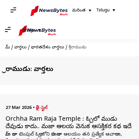
మరింత
Telugu
Telugu
హోమ్
/
వార్తలు
/
భారతదేశం వార్తలు
/
శ్రీరాముడు
శ్రీరాముడు: వార్తలు
27 Mar 2026
•
లైఫ్-స్టైల్
Orchha Ram Raja Temple : ఓర్చాలో రాముడు
దేవుడు కాదు.. రామరాజా ఆలయ వెనుక ఆసక్తికర కథ ఇదే
రామ్ రాజా టెంపుల్ ఓర్చాలోని రామరాజా ఆలయం తన ప్రత్యేక ఆచారాలు,