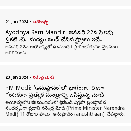
21 Jan 2024
•
అయోధ్య
Ayodhya Ram Mandir: జనవరి 22న సెలవు
ప్రకటించి.. మద్యం బంద్ చేసిన రాష్ట్రాలు ఇవే..
జనవరి 22న అయోధ్యలో రామమందిర ప్రారంభోత్సవం వైభవంగా
జరగనుంది.
20 Jan 2024
•
నరేంద్ర మోదీ
PM Modi: 'అనుష్ఠానం'లో భాగంగా.. రోజూ
గంటకుగా ప్రత్యేక మంత్రాన్ని జపిస్తున్న మోదీ
అయోధ్యలోని రామమందిరంలో శ్రీరాముడి విగ్రహ ప్రతిష్ఠాపన
సందర్భంగా ప్రధాని నరేంద్ర మోదీ (Prime Minister Narendra
Modi) 11 రోజుల పాటు 'అనుష్ఠానం (anushthaan)' చేపట్టారు.