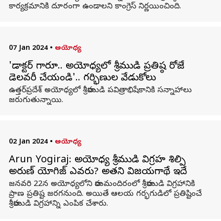
కార్యక్రమానికి దూరంగా ఉండాలని కాంగ్రెస్ నిర్ణయించింది.
07 Jan 2024
•
అయోధ్య
'డాక్టర్ గారూ.. అయోధ్యలో శ్రీరాముడి ప్రతిష్ఠ రోజే
డెలవరీ చేయండి'.. గర్భిణుల వేడుకోలు
ఉత్తర్‌ప్రదేశ్‌ అయోధ్యలో శ్రీరాముడి పవిత్రాభిషేకానికి సన్నాహాలు
జరుగుతున్నాయి.
02 Jan 2024
•
అయోధ్య
Arun Yogiraj: అయోధ్య శ్రీరాముడి విగ్రహ శిల్పి
అరుణ్ యోగిరాజ్ ఎవరు? అతని విజయగాథే ఇదే
జనవరి 22న అయోధ్యలోని రామమందిరంలో శ్రీరాముడి విగ్రహానికి
ప్రాణ ప్రతిష్ట జరగనుంది. అయితే ఆలయ గర్భగుడిలో ప్రతిష్టించే
శ్రీరాముడి విగ్రహాన్ని ఎంపిక చేశారు.