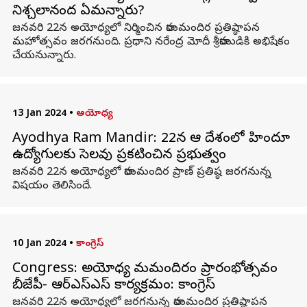
నిశ్చలానంద ఏమన్నారు?
జనవరి 22న అయోధ్యలో నిర్మించిన రామమందిర ప్రతిష్ఠాపన
మహోత్సవం జరగనుంది. ప్రధాని నరేంద్ర మోదీ శ్రీరాముడికి అభిషేకం
చేయనున్నారు.
13 Jan 2024
•
అయోధ్య
Ayodhya Ram Mandir: 22న ఆ దేశంలో హిందూ
ఉద్యోగులకు సెలవు ప్రకటించిన ప్రభుత్వం
జనవరి 22న అయోధ్యలో రామమందిర ప్రాణ్ ప్రతిష్ఠ జరగనున్న
విషయం తెలిసిందే.
10 Jan 2024
•
కాంగ్రెస్
Congress: అయోధ్య రామమందిరం ప్రారంభోత్సవం
బీజేపీ- ఆర్‌ఎస్‌ఎస్ కార్యక్రమం: కాంగ్రెస్
జనవరి 22న అయోధ్యలో జరగనున్న రామమందిర ప్రతిష్ఠాపన