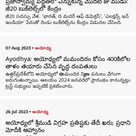
ప్రజాస్వామ్య పద్ధతిలో ఎన్నుకున్న మొదటి రాజు రాముడు:
జీ20 బుక్‌లెట్స్‌లో కేంద్రం
జీ20 సదస్సు వేళ.. 'భారత్, ద మదర్ ఆఫ్ డెమెక్రసీ', 'ఎలక్షన్స్ ఇన్
ఇండియా' పేరుతో రెండు బుక్‌లెట్స్‌ను కేంద్రం విడుదల చేసింది.
07 Aug 2023
•
అయోధ్య
Ayodhya: అయోధ్యలో రామమందిరం కోసం 400కిలోల
తాళం తయారు చేసిన వృద్ధ దంపతులు
ఉత్తర్‌ప్రదేశ్‌లోని అయోధ్యలో రామమందిర నిర్మాణ పనులు వేగంగా
జరుగుతున్నాయి. ఆలయం 2024 జనవరిలో ప్రారంభం కానున్నట్లు
ట్రస్ట్ సభ్యులు ఇప్పటికే ప్రకటించారు.
26 Jul 2023
•
అయోధ్య
అయోధ్యలో శ్రీరాముడి విగ్రహ ప్రతిష్టకు తేదీ ఖరారు; ప్రధాని
మోదీకి ఆహ్వానం