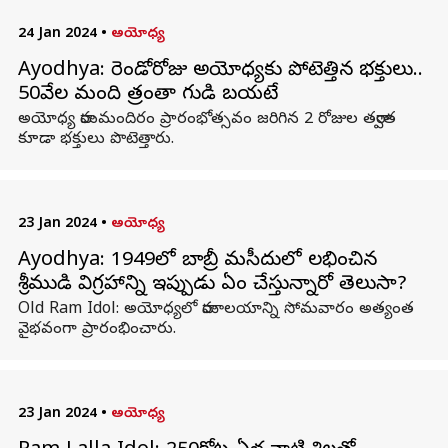
24 Jan 2024
•
అయోధ్య
Ayodhya: రెండోరోజు అయోధ్యకు పోటెత్తిన భక్తులు..
50వేల మంది రాత్రంతా గుడి బయటే
అయోధ్య రామమందిరం ప్రారంభోత్సవం జరిగిన 2 రోజుల తర్వాత
కూడా భక్తులు పొటెత్తారు.
23 Jan 2024
•
అయోధ్య
Ayodhya: 1949లో బాబ్రీ మసీదులో లభించిన
శ్రీరాముడి విగ్రహాన్ని ఇప్పుడు ఏం చేస్తున్నారో తెలుసా?
Old Ram Idol: అయోధ్యలో రామాలయాన్ని సోమవారం అత్యంత
వైభవంగా ప్రారంభించారు.
23 Jan 2024
•
అయోధ్య