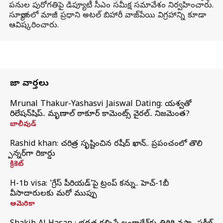
పనుల పురోగతిపై డిప్యూటీ సీఎం సమీక్ష సమావేశం నిర్వహించారు.
సూర్యావలో మాజీ ప్రధాని అటల్ బిహారీ వాజ్‌పేయి విగ్రహాన్ని కూడా
ఆవిష్కరించారు.
తాజా వార్తలు
Mrunal Thakur-Yashasvi Jaiswal Dating: యశస్వితో
రిలేషన్‌షిప్.. మృణాల్ ఠాకూర్ కామెంట్స్ వైరల్.. నిజమెంత?
బాలీవుడ్
Rashid khan: చరిత్ర సృష్టించిన రషీద్ ఖాన్.. ప్రపంచంలో తొలి
స్పిన్నర్‌గా రికార్డు
క్రికెట్
H-1b visa: 'గ్రేస్‌ పీరియడ్‌'పై ట్రంప్‌ కన్ను.. హెచ్‌-1బీ
వీసాదారులకు మరో ముప్పు
అమెరికా