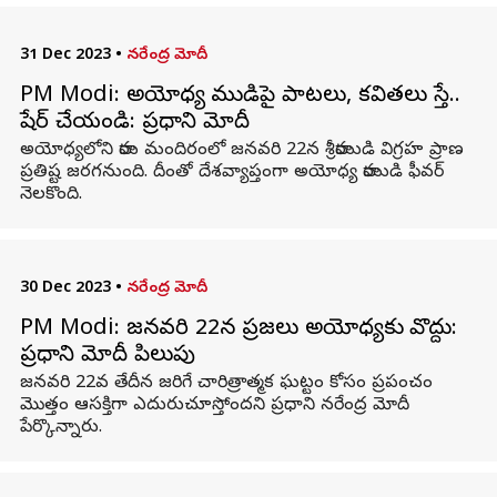
31 Dec 2023
•
నరేంద్ర మోదీ
PM Modi: అయోధ్య రాముడిపై పాటలు, కవితలు రాస్తే..
షేర్ చేయండి: ప్రధాని మోదీ
అయోధ్యలోని రామ మందిరంలో జనవరి 22న శ్రీరాముడి విగ్రహ ప్రాణ
ప్రతిష్ట జరగనుంది. దీంతో దేశవ్యాప్తంగా అయోధ్య రాముడి ఫీవర్
నెలకొంది.
30 Dec 2023
•
నరేంద్ర మోదీ
PM Modi: జనవరి 22న ప్రజలు అయోధ్యకు రావొద్దు:
ప్రధాని మోదీ పిలుపు
జనవరి 22వ తేదీన జరిగే చారిత్రాత్మక ఘట్టం కోసం ప్రపంచం
మొత్తం ఆసక్తిగా ఎదురుచూస్తోందని ప్రధాని నరేంద్ర మోదీ
పేర్కొన్నారు.