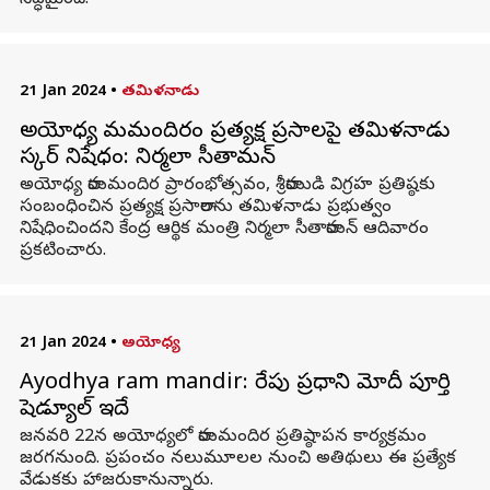
సిద్ధమైంది.
21 Jan 2024
•
తమిళనాడు
అయోధ్య రామమందిరం ప్రత్యక్ష ప్రసారాలపై తమిళనాడు
సర్కార్ నిషేధం: నిర్మలా సీతారామన్
అయోధ్య రామమందిర ప్రారంభోత్సవం, శ్రీరాముడి విగ్రహ ప్రతిష్ఠకు
సంబంధించిన ప్రత్యక్ష ప్రసారాలను తమిళనాడు ప్రభుత్వం
నిషేధించిందని కేంద్ర ఆర్థిక మంత్రి నిర్మలా సీతారామన్ ఆదివారం
ప్రకటించారు.
21 Jan 2024
•
అయోధ్య
Ayodhya ram mandir: రేపు ప్రధాని మోదీ పూర్తి
షెడ్యూల్ ఇదే
జనవరి 22న అయోధ్యలో రామమందిర ప్రతిష్ఠాపన కార్యక్రమం
జరగనుంది. ప్రపంచం నలుమూలల నుంచి అతిథులు ఈ ప్రత్యేక
వేడుకకు హాజరుకానున్నారు.