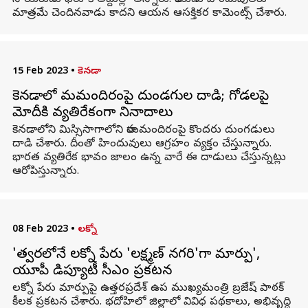
నాయకుడు ఫరూక్ అబ్దుల్లా అన్నారు. రాముడు హిందువులకు
మాత్రమే చెందినవాడు కాదని ఆయన ఆసక్తికర కామెంట్స్ చేశారు.
15 Feb 2023
•
కెనడా
కెనడాలో రామమందిరంపై దుండగుల దాడి; గోడలపై
మోదీకి వ్యతిరేకంగా నినాదాలు
కెనడాలోని మిస్సిసాగాలోని రామమందిరంపై కొందరు దుంగడులు
దాడి చేశారు. దీంతో హిందువులు ఆగ్రహం వ్యక్తం చేస్తున్నారు.
భారత వ్యతిరేక భావం జాలం ఉన్న వారే ఈ దాడులు చేస్తున్నట్లు
ఆరోపిస్తున్నారు.
08 Feb 2023
•
లక్నో
'త్వరలోనే లక్నో పేరు 'లక్ష్మణ్ నగరి'గా మార్పు',
యూపీ డిప్యూటీ సీఎం ప్రకటన
లక్నో పేరు మార్పుపై ఉత్తరప్రదేశ్ ఉప ముఖ్యమంత్రి బ్రజేష్ పాఠక్
కీలక ప్రకటన చేశారు. భదోహిలో జిల్లాలో వివిధ పథకాలు, అభివృద్ధి