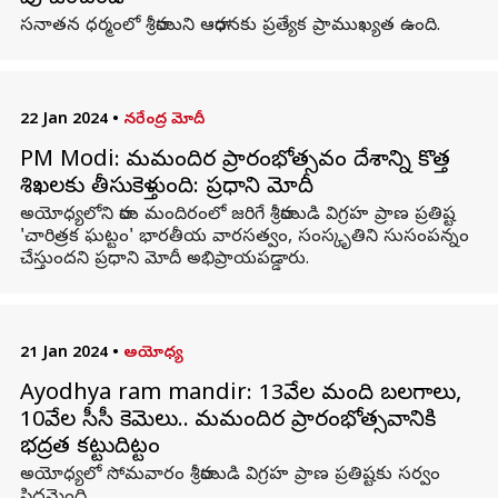
సనాతన ధర్మంలో శ్రీరాముని ఆరాధనకు ప్రత్యేక ప్రాముఖ్యత ఉంది.
22 Jan 2024
•
నరేంద్ర మోదీ
PM Modi: రామమందిర ప్రారంభోత్సవం దేశాన్ని కొత్త
శిఖరాలకు తీసుకెళ్తుంది: ప్రధాని మోదీ
అయోధ్యలోని రామ మందిరంలో జరిగే శ్రీరాముడి విగ్రహ ప్రాణ ప్రతిష్ట
'చారిత్రక ఘట్టం' భారతీయ వారసత్వం, సంస్కృతిని సుసంపన్నం
చేస్తుందని ప్రధాని మోదీ అభిప్రాయపడ్డారు.
21 Jan 2024
•
అయోధ్య
Ayodhya ram mandir: 13వేల మంది బలగాలు,
10వేల సీసీ కెమెరాలు.. రామమందిర ప్రారంభోత్సవానికి
భద్రత కట్టుదిట్టం
అయోధ్యలో సోమవారం శ్రీరాముడి విగ్రహ ప్రాణ ప్రతిష్టకు సర్వం