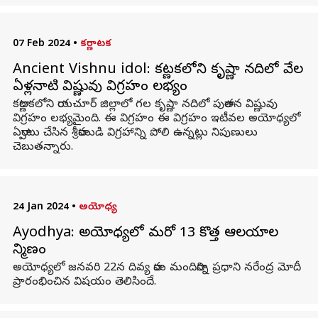
07 Feb 2024
•
కర్ణాటక
Ancient Vishnu idol: కర్ణాటకలోని కృష్ణా నదిలో వేల
ఏళ్లనాటి విష్ణువు విగ్రహం లభ్యం
కర్ణాటకలోని రాయచూర్ జిల్లాలో గల కృష్ణా నదిలో పురాతన విష్ణువు
విగ్రహం లభ్యమైంది. ఈ విగ్రహం ఈ విగ్రహం ఇటీవల అయోధ్యలో
ఏర్పాటు చేసిన శ్రీరాముడి విగ్రహాన్ని పోలి ఉన్నట్లు నిపుణులు
చెబుతన్నారు.
24 Jan 2024
•
అయోధ్య
Ayodhya: అయోధ్యలో మరో 13 కొత్త ఆలయాల
నిర్మాణం
అయోధ్యలో జనవరి 22న దివ్య రామ మందిరాన్ని ప్రధాని నరేంద్ర మోదీ
ప్రారంభించిన విషయం తెలిసిందే.