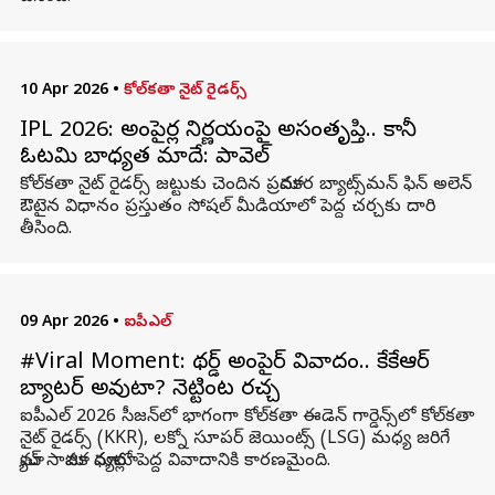
10 Apr 2026
•
కోల్‌కతా నైట్ రైడర్స్
IPL 2026: అంపైర్ల నిర్ణయంపై అసంతృప్తి.. కానీ
ఓటమి బాధ్యత మాదే: పావెల్
కోల్‌కతా నైట్‌ రైడర్స్ జట్టుకు చెందిన ప్రమాదకర బ్యాట్స్‌మన్ ఫిన్ అలెన్
ఔటైన విధానం ప్రస్తుతం సోషల్ మీడియాలో పెద్ద చర్చకు దారి
తీసింది.
09 Apr 2026
•
ఐపీఎల్
#Viral Moment: థర్డ్ అంపైర్ వివాదం.. కేకేఆర్
బ్యాటర్ అవుటా? నెట్టింట రచ్చ
ఐపీఎల్ 2026 సీజన్‌లో భాగంగా కోల్‌కతా ఈడెన్ గార్డెన్స్‌లో కోల్‌కతా
నైట్ రైడర్స్ (KKR), లక్నో సూపర్ జెయింట్స్ (LSG) మధ్య జరిగే
మ్యాచ్ సామాజిక మాధ్యమాల్లో పెద్ద వివాదానికి కారణమైంది.