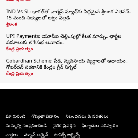
మహేష్ బాబు
IND Vs SL: భారత్‌తో వార్మప్‌ మ్యాచ్‌కు సిద్ధమైన శ్రీలంక ఎలెవన్..
15 మంది సభ్యులతో జట్టు వెల్లడి
శ్రీలంక
UPI Payments: యూపీఐ చెల్లింపుల్లో కీలక మార్పు.. ఛార్జీల
వసూలుకు లోక్‌సభ ఆమోదం..
కేంద్ర ప్రభుత్వం
Gobardhan Scheme: పేడ, వ్యవసాయ వ్యర్థాలతో ఆదాయం..
గోబర్‌ధన్ పథకానికి కేంద్రం గ్రీన్ సిగ్నల్
కేంద్ర ప్రభుత్వం
మా గురించి
గోప్యతా విధానం
నిబంధనలు & షరతులు
మమ్మల్ని సంప్రదించండి
నైతిక ప్రవర్తన
ఫిర్యాదుల పరిష్కారం
వార్తలు
న్యూస్ ఆర్కైవ్
టాపిక్స్ ఆర్కైవ్స్