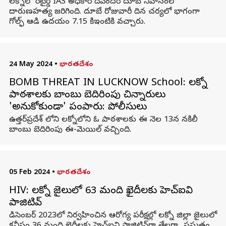
లక్నోలో రిటైర్డ్ IAS అధికారి దేవేందర్ దూబే నివాసంలో
దారుణహత్య జరిగింది. దూబే రోజువారీ దిన చర్యలో భాగంగా
గోల్ఫ్ ఆడి ఉదయం 7.15 కిఇంటికి వచ్చారు.
24 May 2024
•
భారతదేశం
BOMB THREAT IN LUCKNOW School: లక్నో
పాఠశాలకు బాంబు బెదిరింపు చిన్నారులు
'అనుకోకుండా' పంపారు: పోలీసులు
ఉత్తర్‌ప్రదేశ్ లోని లక్నోలోని ఓ పాఠశాలకు ఈ నెల 13న నకిలీ
బాంబు బెదిరింపు ఈ-మెయిల్ వచ్చింది.
05 Feb 2024
•
భారతదేశం
HIV: లక్నో జైలులో 63 మంది ఖైదీలకు హెచ్‌ఐవి
పాజిటివ్
డిసెంబర్ 2023లో నిర్వహించిన ఆరోగ్య పరీక్షల్లో లక్నో జిల్లా జైలులో