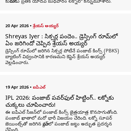
కుమారుడు ప్రతీక్ యాదవ్ బుధవారం లక్నోలో కన్నుమూశారు.
20 Apr 2026
•
శ్రేయస్ అయ్యర్
Shreyas Iyer : సిక్సర్ల పందెం.. డ్రెస్సింగ్ రూమ్‌లో
ఏం జరిగిందో చెప్పిన శ్రేయస్ అయ్యర్
డ్రెస్సింగ్ రూమ్‌లో జరిగిన సిక్సర్ల పోటీనే పంజాబ్ కింగ్స్ (PBKS)
బ్యాటింగ్ విధ్వంసానికి కారణమని కెప్టెన్ శ్రేయస్ అయ్యర్
వెల్లడించారు.
19 Apr 2026
•
ఐపీఎల్
IPL 2026: పంజాబ్ పవర్‌ఫుల్ హిట్టింగ్.. లక్నోకు
చుక్కలు చూపించారు!
ఈ ఐపీఎల్ సీజన్‌లో పంజాబ్ కింగ్స్ జైత్రయాత్ర కొనసాగుతోంది.
పంజాబ్ ఖాతాలో మరో భారీ విజయం చేరింది. లక్నో సూపర్
జెయింట్స్‌తో జరిగిన మ్యాచ్‌లో పంజాబ్ జట్టు అద్భుత ప్రదర్శన
చేసింది.