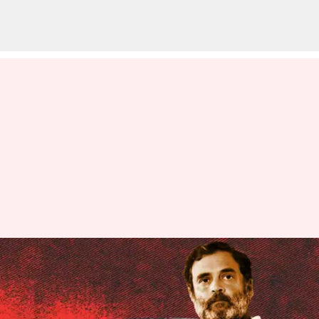
కేంద్రం ఆరోపణలపై స్పందించడానికి
అనుమతి ఇవ్వండి; స్పీకర్‌కు
రాహుల్ గాంధీ లేఖ