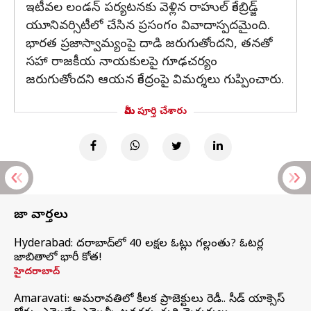
ఇటీవల లండన్ పర్యటనకు వెళ్లిన రాహుల్ కేంబ్రిడ్జ్
యూనివర్సిటీలో చేసిన ప్రసంగం వివాదాస్పదమైంది.
భారత ప్రజాస్వామ్యంపై దాడి జరుగుతోందని, తనతో
సహా రాజకీయ నాయకులపై గూఢచర్యం
జరుగుతోందని ఆయన కేంద్రంపై విమర్శలు గుప్పించారు.
మీరు పూర్తి చేశారు
తాజా వార్తలు
Hyderabad: హైదరాబాద్‌లో 40 లక్షల ఓట్లు గల్లంతు? ఓటర్ల
జాబితాలో భారీ కోత!
హైదరాబాద్
Amaravati: అమరావతిలో కీలక ప్రాజెక్టులు రెడీ.. సీడ్‌ యాక్సెస్‌