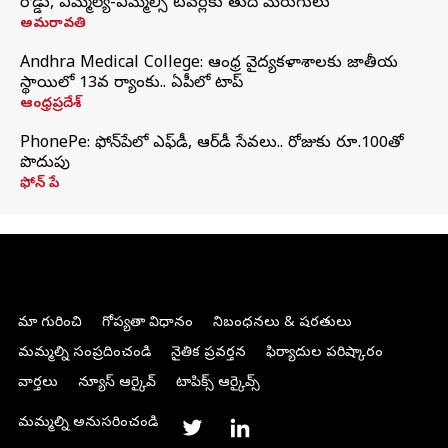
రోడ్డు, ఎమ్మెల్యే-ఎమ్మెల్సీ టవర్లకు తుది మెరుగులు
అమరావతి
Andhra Medical College: ఆంధ్ర వైద్యకళాశాలకు జాతీయ
స్థాయిలో 13వ ర్యాంకు.. ఏపీలో టాప్
ఆంధ్రప్రదేశ్
PhonePe: ఫోన్‌పేలో ఎఫ్‌డీ, ఆర్‌డీ సేవలు.. రోజుకు రూ.100తో
పొదుపు
ఫోన్‌ పే
మా గురించి
గోప్యతా విధానం
నిబంధనలు & షరతులు
మమ్మల్ని సంప్రదించండి
నైతిక ప్రవర్తన
ఫిర్యాదుల పరిష్కారం
వార్తలు
న్యూస్ ఆర్కైవ్
టాపిక్స్ ఆర్కైవ్స్
మమ్మల్ని అనుసరించండి