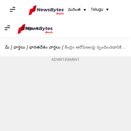
మరింత
Telugu
Telugu
హోమ్
/
వార్తలు
/
భారతదేశం వార్తలు
/
కేంద్రం ఆరోపణలపై స్పందించడానికి అనుమతి ఇవ్వండి; స్పీకర్‌కు రాహుల్ గాంధీ లేఖ
ADVERTISEMENT