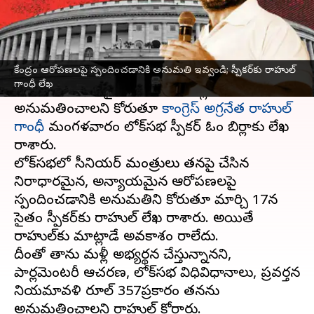
వ్రాసిన వారు
Mar 21, 2023
04:34 pm
Stalin
ఈ వార్తాకథనం ఏంటి
కేంద్రం ఆరోపణలపై స్పందించడానికి అనుమతి ఇవ్వండి; స్పీకర్‌కు రాహుల్
భారతీయ జనతా పార్టీ
నేతృత్వంలోని కేంద్రం తనపై
గాంధీ లేఖ
చేసిన ఆరోపణలపై లోక్‌సభలో మాట్లాడేందుకు
అనుమతించాలని కోరుతూ
కాంగ్రెస్ అగ్రనేత రాహుల్
గాంధీ
మంగళవారం లోక్‌సభ స్పీకర్ ఓం బిర్లాకు లేఖ
రాశారు.
లోక్‌సభలో సీనియర్ మంత్రులు తనపై చేసిన
నిరాధారమైన, అన్యాయమైన ఆరోపణలపై
స్పందించడానికి అనుమతిని కోరుతూ మార్చి 17న
సైతం స్పీకర్‌కు రాహుల్ లేఖ రాశారు. అయితే
రాహుల్‌కు మాట్లాడే అవకాశం రాలేదు.
దీంతో తాను మళ్లీ అభ్యర్థన చేస్తున్నానని,
పార్లమెంటరీ ఆచరణ, లోక్‌సభ విధివిధానాలు, ప్రవర్తన
నియమావళి రూల్ 357ప్రకారం తనను
అనుమతించాలని రాహుల్ కోరారు.