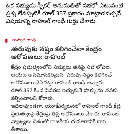
ఒక సభ్యుడు స్పీకర్ అనుమతితో సభలో ఎటువంటి
ప్రశ్న లేనప్పటికీ రూల్ 357 ప్రకారం మాట్లాడవచ్చనే
రాహుల్ గాంధీ
నా పరువుకు నష్టం కలిగించేలా కేంద్రం
ఆరోపణలు: రాహుల్
కేంద్రం ప్రభుత్వంలోని సభ్యులు తనపై సభ లోపల,
బయట అవమానకరమైన, పరువు నష్టం కలిగించే
ఆరోపణలు చేసినట్లు రాహుల్ గాంధీ అన్నారు.
రూల్ 357 కింద వివరణ ఇచ్చుకునే హక్కును తనకు
కల్పించాలని కోరారు.
ఇదిలావుండగా, యూకే పర్యటనలో రాహుల్ గాంధీ కేంద్ర
ప్రభుత్వంపై కేంద్రంపై తీవ్ర ఆరోపణలు చేశారు. రాహుల్
వ్యాఖ్యలు దేశంలో రాజకీయ దుమారానికి దారి
తీశాయి.