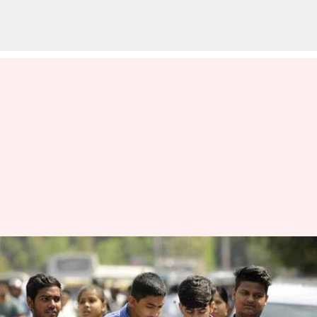
AP SSC Result 2025: పదో తరగతి
ఫలితాలు వచ్చేస్తున్నాయ్‌..
వ్రాసిన వారు
Apr 15, 2025
10:04 am
Sirish Praharaju