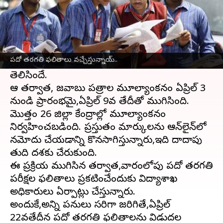
ఈ వార్తాకథనం ఏంటి
ఆంధ్రప్రదేశ్‌
రాష్ట్రవ్యాప్తంగా 2024-25 విద్యా
సంవత్సరానికి సంబంధించి పదో తరగతి పబ్లిక్‌
పదో తరగతి ఫలితాలు వచ్చేస్తున్నాయ్‌..
పరీక్షలు ఏప్రిల్ 1వ తేదీతో ముగిసిన విషయం
తెలిసిందే.
ఆ తర్వాత, జవాబు పత్రాల మూల్యాంకనం ఏప్రిల్ 3
నుండి ప్రారంభమై,ఏప్రిల్ 9వ తేదీతో ముగిసింది.
మొత్తం 26 జిల్లా కేంద్రాల్లో మూల్యాంకనం
నిర్వహించబడింది. ప్రస్తుతం మార్కులను ఆన్‌లైన్‌లో
నమోదు చేయడాన్ని కొనసాగిస్తున్నారు,ఇది దాదాపు
తుది దశకు చేరుకుంది.
ఈ ప్రక్రియ ముగిసిన తర్వాత,వారంలోపు పదో తరగతి
పరీక్షల ఫలితాలు ప్రకటించేందుకు విద్యాశాఖ
అధికారులు ఏర్పాట్లు చేస్తున్నారు.
అందుకే,అన్ని పనులు సరిగా జరిగితే,ఏప్రిల్
22వతేదీన పదో తరగతి ఫలితాలను విడుదల