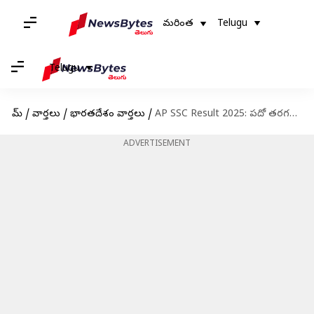
మరింత
Telugu
Telugu
హోమ్
/
వార్తలు
/
భారతదేశం వార్తలు
/
AP SSC Result 2025: పదో తరగతి ఫలితాలు వచ్చేస్తున్నాయ్‌..
ADVERTISEMENT