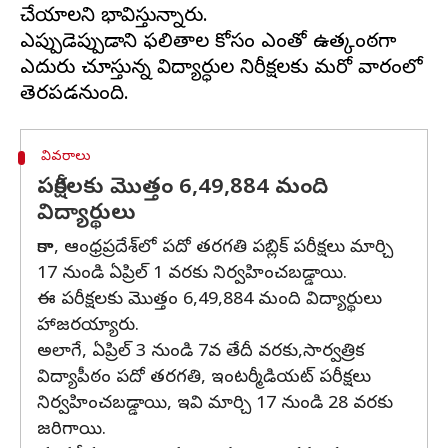
చేయాలని భావిస్తున్నారు.
ఎప్పుడెప్పుడాని ఫలితాల కోసం ఎంతో ఉత్కంఠగా
ఎదురు చూస్తున్న విద్యార్ధుల నిరీక్షలకు మరో వారంలో
వివరాలు
పరీక్షలకు మొత్తం 6,49,884 మంది
విద్యార్థులు
కాగా, ఆంధ్రప్రదేశ్‌లో పదో తరగతి పబ్లిక్‌ పరీక్షలు మార్చి
17 నుండి ఏప్రిల్ 1 వరకు నిర్వహించబడ్డాయి.
ఈ పరీక్షలకు మొత్తం 6,49,884 మంది విద్యార్థులు
హాజరయ్యారు.
అలాగే, ఏప్రిల్ 3 నుండి 7వ తేదీ వరకు,సార్వత్రిక
విద్యాపీఠం పదో తరగతి, ఇంటర్మీడియట్‌ పరీక్షలు
నిర్వహించబడ్డాయి, ఇవి మార్చి 17 నుండి 28 వరకు
జరిగాయి.