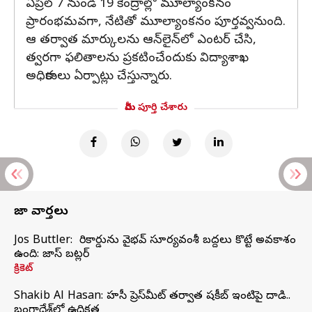
ఏప్రిల్ 7 నుండి 19 కేంద్రాల్లో మూల్యాంకనం
ప్రారంభమవగా, నేటితో మూల్యాంకనం పూర్తవ్వనుంది.
ఆ తర్వాత మార్కులను ఆన్‌లైన్‌లో ఎంటర్‌ చేసి,
త్వరగా ఫలితాలను ప్రకటించేందుకు విద్యాశాఖ
అధికారులు ఏర్పాట్లు చేస్తున్నారు.
మీరు పూర్తి చేశారు
తాజా వార్తలు
Jos Buttler: నా రికార్డును వైభవ్ సూర్యవంశీ బద్దలు కొట్టే అవకాశం
ఉంది: జాస్ బట్లర్
క్రికెట్
Shakib Al Hasan: హసీనా ప్రెస్‌మీట్‌ తర్వాత షకీబ్‌ ఇంటిపై దాడి..
బంగ్లాదేశ్‌లో ఉద్రిక్తత