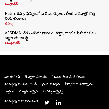
బంగ్లాదేశ్
Putin: రష్యా సైన్యంలో భారీ మార్పులు.. కీలక పదవుల్లో కొత్త
నియామకాలు
రష్యా
APSDMA: నేడు ఏపీలో వానలు.. కోస్తా, రాయలసీమలో పలు
జిల్లాలకు అలర్ట్
ఆంధ్రప్రదేశ్
మా గురించి
గోప్యతా విధానం
నిబంధనలు & షరతులు
మమ్మల్ని సంప్రదించండి
నైతిక ప్రవర్తన
ఫిర్యాదుల పరిష్కారం
వార్తలు
న్యూస్ ఆర్కైవ్
టాపిక్స్ ఆర్కైవ్స్
మమ్మల్ని అనుసరించండి