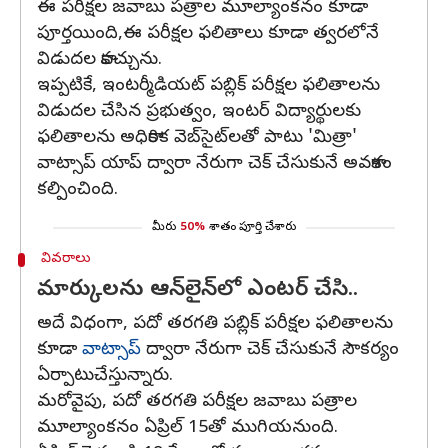
ఈ పరీక్షల జవాబు పత్రాల మూల్యాంకనం కూడా
పూర్తయింది,ఈ పరీక్షల ఫలితాలు కూడా త్వరలోనే
విడుదల కావచ్చును.
ఇప్పటికే, ఇంటర్మీడియట్‌ పబ్లిక్‌ పరీక్షల ఫలితాలను
విడుదల చేసిన ప్రభుత్వం, ఇంటర్‌ విద్యార్థులకు
ఫలితాలను అధికారిక వెబ్‌సైట్‌లతో పాటు 'మిత్రా'
వాట్సాప్‌ యాప్‌ ద్వారా నేరుగా చెక్‌ చేసుకునే అవకాశం
కల్పించింది.
మీరు
50%
శాతం పూర్తి చేశారు
వివరాలు
మార్కులను ఆన్‌లైన్‌లో ఎంటర్‌ చేసి..
అదే విధంగా, పదో తరగతి పబ్లిక్‌ పరీక్షల ఫలితాలను
కూడా
వాట్సాప్‌
ద్వారా నేరుగా చెక్‌ చేసుకునే సౌకర్యం
ఏర్పాటుచేస్తున్నారు.
మరోవైపు, పదో తరగతి పరీక్షల జవాబు పత్రాల
మూల్యాంకనం ఏప్రిల్ 15తో ముగియనుంది.