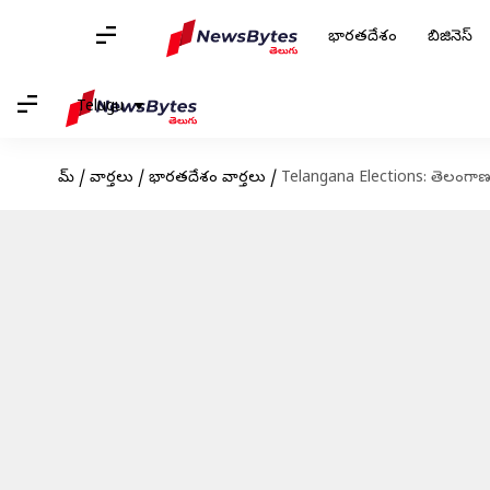
భారతదేశం
బిజినెస్
Telugu
హోమ్
/
వార్తలు
/
భారతదేశం వార్తలు
/
Telangana Elections: తెలంగాణ