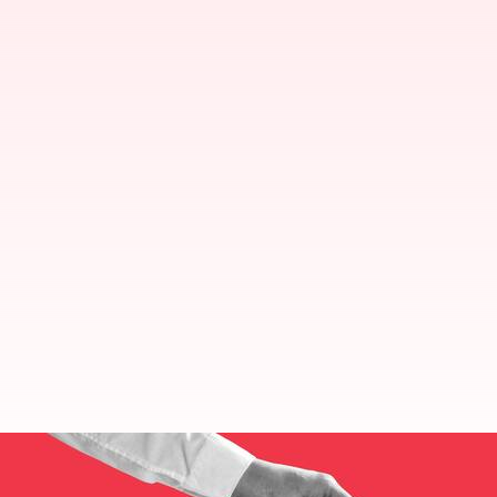
Telangana Elections: తెలంగాణలో ఓ