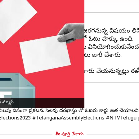
నికల
పోలింగ్
(Polling) గురువారం జరగనున్న విషయం తెలిస
ున్న కొందరు ఉద్యోగులకు తెలంగాణలో ఓటు హక్కు ఉంది.
) తెలంగాణలో తమ ఓటు హక్కును వినియోగించుకునేందుకు 
ధికారి ముకేష్ కుమార్ మీనా ఆదేశాలు జారీ చేశారు.
ని చేస్తున్నారు.
 న్యూస్
సెలవు దినంగా ప్రకటన. సెలవు దరఖాస్తు తో ఓటరు కార్డు జత చేయాలని స
lections2023
#TelanganaAssemblyElections
#NTVTelugu
మీరు పూర్తి చేశారు