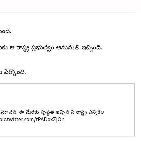
ిందే.
ఆ రాష్ట్ర ప్రభుత్వం అనుమతి ఇచ్చింది.
ూచన. ఈ మేరకు స్పష్టత ఇచ్చిన ఏపీ రాష్ట్ర ఎన్నికల
pic.twitter.com/tPADoxZjOn