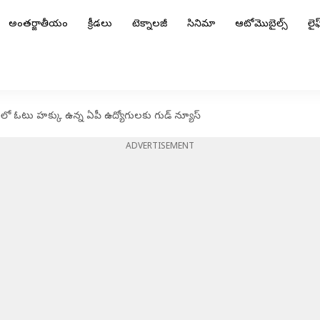
అంతర్జాతీయం
క్రీడలు
టెక్నాలజీ
సినిమా
ఆటోమొబైల్స్
లైఫ్
లో ఓటు హక్కు ఉన్న ఏపీ ఉద్యోగులకు గుడ్ న్యూస్
ADVERTISEMENT