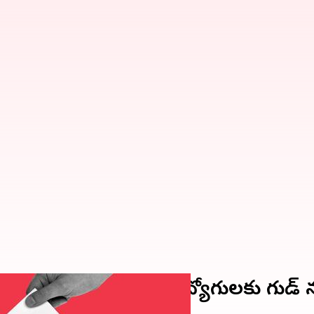
టు హక్కు ఉన్న ఏపీ ఉద్యోగులకు గుడ్ 