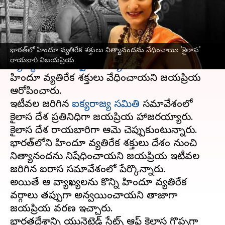
వ్రాసిన వారు
Mar 03, 2023
02:34 pm
Stalin
ఈ వార్తాకథనం ఏంటి
భారత్‌లో హిందూ వ్యతిరేక శక్తులు నిత్యానందను వేధించాయి: 'కైలాస'
వివాదాస్పద ఆధ్యాత్మిక గురువు,
కైలాస దేశ
రాయబారి విజయప్రియ
వ్యవస్థాపకుడు స్వామి నిత్యానంద
ను భారత్‌లో
హిందూ వ్యతిరేక శక్తులు వేధించాయని విజయప్రియ
ఆరోపించారు.
ఇటీవల జరిగిన
ఐక్యరాజ్య సమితి
సమావేశంలో
కైలాస దేశ ప్రతినిధిగా విజయప్రియ హాజరయ్యారు.
కైలాస దేశ రాయబారిగా ఆమె చెప్పుకుంటున్నారు.
భారత్‌లోని హిందూ వ్యతిరేక శక్తులు దేశం నుంచి
నిత్యానందను నిషేధించాయని విజయప్రియ ఇటీవల
జరిగిన ఐరాస సమావేశంలో పేర్కొన్నారు.
అయితే ఆ వ్యాఖ్యలను కొన్ని హిందూ వ్యతిరేక
వర్గాలు తప్పుగా అన్వయించాయని తాజాగా
విజయప్రియ వివరణ ఇచ్చారు.
భారతదేశాన్ని యునైటెడ్ స్టేట్స్ ఆఫ్ కైలాస గొప్పగా