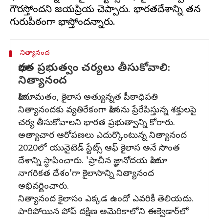
గౌరవిస్తోందని విజయప్రియ చెప్పారు. భారతదేశాన్ని తన
నిత్యానంద
భారత ప్రభుత్వం చర్యలు తీసుకోవాలి:
నిత్యానంద
హిందూమతం, కైలాస అత్యున్నత పీఠాధిపతి
నిత్యానందకు వ్యతిరేకంగా హింసను ప్రేరేపిస్తున్న శక్తులపై
చర్య తీసుకోవాలని భారత ప్రభుత్వాన్ని కోరారు.
అత్యాచార ఆరోపణలు ఎదుర్కొంటున్న నిత్యానంద
2020లో యునైటెడ్ స్టేట్స్ ఆఫ్ కైలాస అనే సొంత
దేశాన్ని స్థాపించారు. 'ప్రాచీన జ్ఞానోదయ హిందూ
నాగరికత దేశం'గా కైలాసాన్ని నిత్యానంద
అభివర్ణించారు.
నిత్యానంద కైలాసం ఎక్కడ ఉందో ఎవరికీ తెలియదు.
పారిపోయిన పోప్ దక్షిణ అమెరికాలోని ఈక్వెడార్‌లో