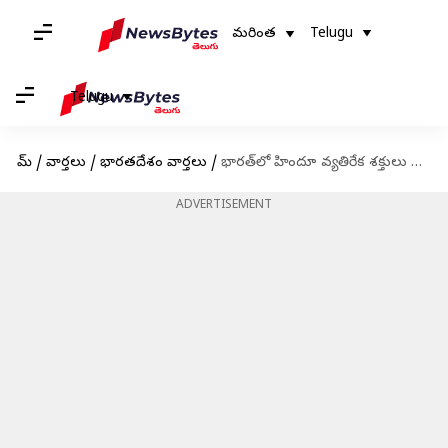
మరింత
Telugu
Telugu
హోమ్
/
వార్తలు
/
భారతదేశం వార్తలు
/
భారత్‌లో హిందూ వ్యతిరేక శక్తులు నిత్యానందను వేధించాయి: 'కైలాస' రాయబారి విజయప్రియ
ADVERTISEMENT