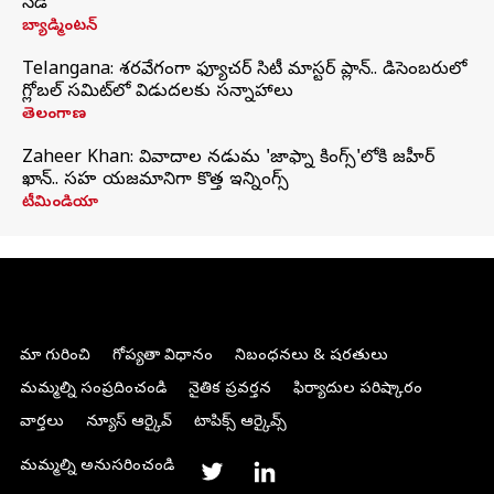
సీడ్
బ్యాడ్మింటన్
Telangana: శరవేగంగా ఫ్యూచర్ సిటీ మాస్టర్ ప్లాన్.. డిసెంబరులో
గ్లోబల్‌ సమిట్‌లో విడుదలకు సన్నాహాలు
తెలంగాణ
Zaheer Khan: వివాదాల నడుమ 'జాఫ్నా కింగ్స్'లోకి జహీర్
ఖాన్.. సహ యజమానిగా కొత్త ఇన్నింగ్స్
టీమిండియా
మా గురించి
గోప్యతా విధానం
నిబంధనలు & షరతులు
మమ్మల్ని సంప్రదించండి
నైతిక ప్రవర్తన
ఫిర్యాదుల పరిష్కారం
వార్తలు
న్యూస్ ఆర్కైవ్
టాపిక్స్ ఆర్కైవ్స్
మమ్మల్ని అనుసరించండి