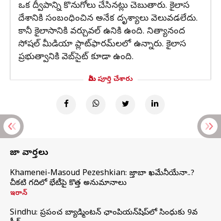
ఒక ద్వీపాన్ని కొనుగోలు చేసినట్లు చెబుతారు. కైలాస
దేశానికి సంబంధించిన అనేక దృశ్యాలు వెలువడలేదు.
కానీ కైలాసానికి వర్చువల్ ఉనికి ఉంది. నిత్యానంద
సోషల్ మీడియా ప్లాట్‌ఫారమ్‌లలో ఉన్నారు. కైలాస
ప్రభుత్వానికి వెబ్‌సైట్ కూడా ఉంది.
మీరు పూర్తి చేశారు
తాజా వార్తలు
Khamenei-Masoud Pezeshkian: మొజ్తాబా ఖమేనీయేనా..?
చీకటి గదిలో భేటీపై కొత్త అనుమానాలు
ఇరాన్
Sindhu: ప్రపంచ బ్యాడ్మింటన్‌ ఛాంపియన్‌షిప్‌లో సింధుకు 9వ