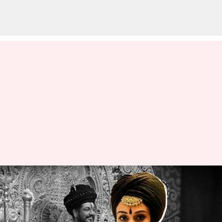
భారత్‌లో హిందూ వ్యతిరేక శక్తులు
నిత్యానందను వేధించాయి: 'కైలాస'
రాయబారి విజయప్రియ