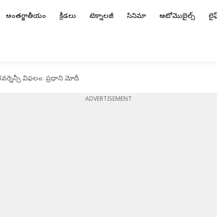
అంతర్జాతీయం
క్రీడలు
టెక్నాలజీ
సినిమా
ఆటోమొబైల్స్
లైఫ్
ర్నెన్సీ విఫలం: ప్రధాని మోదీ
ADVERTISEMENT