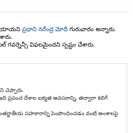
లమయ్యాయని
ప్రధాని నరేంద్ర మోదీ
గురువారం అన్నారు.
శారు.
్ గవర్నెన్సీ విఫలమైందని స్పష్టం చేశారు.
 చెప్పారు.
 ఇది ప్రపంచ దేశాల ఐక్యత అవసరాన్ని, తద్వారా కలిగే
ంతర్జాతీయ సహకారాన్ని పెంపొందించడం వంటి అంశాలపై