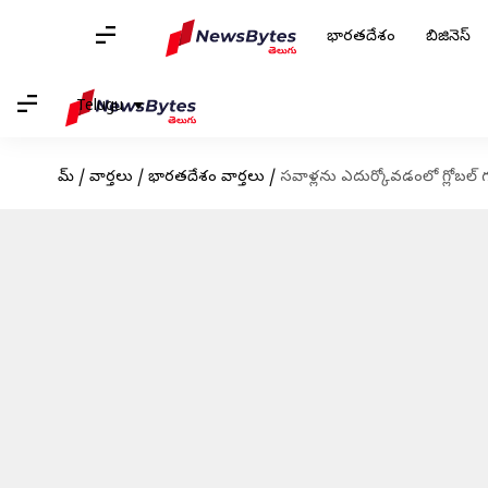
భారతదేశం
బిజినెస్
Telugu
హోమ్
/
వార్తలు
/
భారతదేశం వార్తలు
/
సవాళ్లను ఎదుర్కోవడంలో గ్లోబల్ గవ