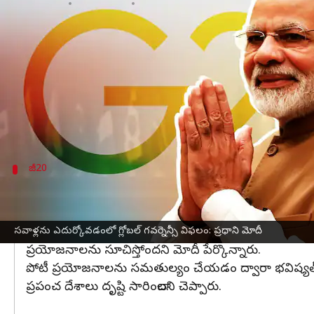
వ్రాసిన వారు
Mar 02, 2023
01:22 pm
Stalin
ఈ వార్తాకథనం ఏంటి
అత్యంత తీవ్రమైన సవాళ్లను ఎదుర్కోవడంలో బహుపాక్షి
దిల్లీలో గురువారం
జీ20
దేశాల విదేశాంగ మంత్రుల సమావ
ఆర్థిక సంక్షోభం, వాతావరణ మార్పు, మహమ్మారి, తీవ్రవాద
జీ20
'ఒక భూమి, ఒక కుటుంబం, ఒక భవిష్యత్తు' అనే థ
చాలా అభివృద్ధి చెందుతున్న దేశాలు తమ ప్రజలకు ఆహారం,
జీ20 ప్రెసిడెన్సీ కోసం 'ఒక భూమి, ఒక కుటుంబం, ఒక భవిష్య
సవాళ్లను ఎదుర్కోవడంలో గ్లోబల్ గవర్నెన్సీ విఫలం: ప్రధాని మోదీ
ప్రయోజనాలను సూచిస్తోందని మోదీ పేర్కొన్నారు.
పోటీ ప్రయోజనాలను సమతుల్యం చేయడం ద్వారా భవిష్యత
ప్రపంచ దేశాలు దృష్టి సారించాలని చెప్పారు.