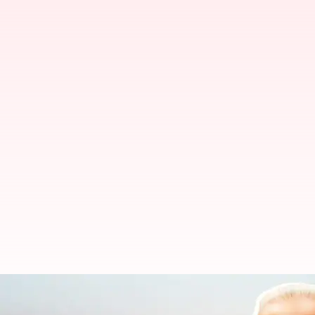
సవాళ్లను ఎదుర్కోవడంలో గ్లోబల్ గవర్నెన