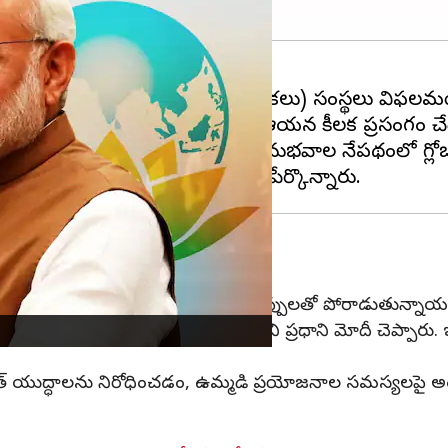
క(ఐక్యరాజ్య సమితి వంటి ప్రపంచ వేదికలు) సంస్థలు విఫ
ేశాన్ని ప్రారంభించిన సందర్భంగా ఆయన కీలక ప్రసంగం చే
ం, యుద్ధాలు ఇలా గత కొన్నేళ్ల అనుభవాల నేపథ్యంలో గ్లోబల
ీమ్‌
 ఇంధన భద్రతను ఇవ్వలేక భరించలేని అప్పులతో పోరాడుతున్నాయని
త్తు' అనే థీమ్‌ను భారత్ ఎంచుకున్నదని ప్రధాని మోదీ చెప్పారు.
్ యుద్ధాలను నిరోధించడం, ఉమ్మడి ప్రయోజనాల సమస్యలపై అ