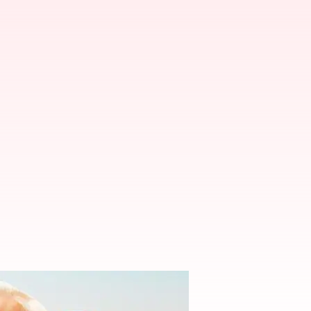
్సీ విఫలం: ప్రధాని మోదీ