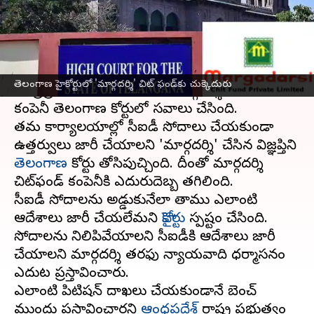
వ్రాసిన వారు
Apr 13, 2023
10:59 am
Stalin
ఈ వార్తాకథనం ఏంటి
హైదరాబాద్‌
లోని తమ కార్యాలయాల్లో జరుగుతున్న
తెలంగాణ హైకోర్టులో 'మార్గదర్శి' చిట్ ఫండ్‌కు చుక్కెదురు
ఆంధ్రప్రదేశ్ సీఐడీ సోదాలను 'మార్గదర్శి' చిట్‌ఫండ్‌
కంపెనీ తెలంగాణ హైకోర్టులో సవాలు చేసింది.
తమ కార్యాలయాల్లో సీఐడీ సోదాలు చేయకుండా
ఉత్తర్వులు జారీ చేయాలని 'మార్గదర్శి' చేసిన విజ్ఞప్తిని
తెలంగాణ
హైకోర్టు తోసిపుచ్చింది. దీంతో మార్గదర్శి
చిట్‌ఫండ్‌ కంపెనీకి ఎదురుదెబ్బ తగిలింది.
సీఐడీ సోదాలను అడ్డుకునేలా తాము ఎలాంటి
ఆదేశాలు జారీ చేయలేమని
హైకోర్టు
స్పష్టం చేసింది.
సోదాలను నిలిపివేయాలని సీఐడీకి ఆదేశాలు జారీ
చేయాలని మార్గదర్శి తరఫు న్యాయవాది ధర్మాసనం
ఎదుట ప్రస్తావించారు.
ఎలాంటి పిటిషన్‌ దాఖలు చేయకుండానే బెంచ్‌
ముందు ప్రస్తావించారని
ఆంధ్రప్రదేశ్
రాష్ట్ర ప్రభుత్వం