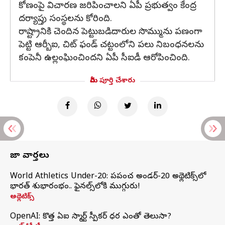
కోణంపై విచారణ జరిపించాలని ఏపీ ప్రభుత్వం కేంద్ర
దర్యాప్తు సంస్థలను కోరింది.
రాష్ట్రానికి చెందిన పెట్టుబడిదారుల సొమ్మును పణంగా
పెట్టి ఆర్బీఐ, చిట్ ఫండ్ చట్టంలోని పలు నిబంధనలను
కంపెనీ ఉల్లంఘించిందని ఏపీ సీఐడీ ఆరోపించింది.
మీరు పూర్తి చేశారు
తాజా వార్తలు
World Athletics Under-20: ప్రపంచ అండర్-20 అథ్లెటిక్స్‌లో
భారత్‌ శుభారంభం.. ఫైనల్స్‌లోకి ముగ్గురు!
అథ్లెటిక్స్
OpenAI: కొత్త ఏఐ స్మార్ట్ స్పీకర్ ధర ఎంతో తెలుసా?