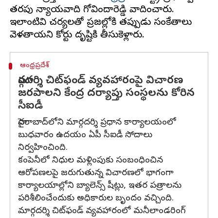
తరపు న్యాయవాది గోవిందారెడ్డి వాదించారు.
ఇలాంటివి చర్యలతో ప్రజల్లోకి తప్పుడు సంకేతాలు
ఆంధ్రప్రదేశ్
మార్గదర్శి చిట్‌ఫండ్‌ వ్యవహారంపై విచారణ
జరపాలని కేంద్ర దర్యాప్తు సంస్థలను కోరిన
సీఐడీ
హైదరాబాద్‌లోని మార్గదర్శి ప్రధాన కార్యాలయంలో
బుధవారం ఉదయం ఏపీ సీఐడీ సోదాలు
నిర్వహించింది.
కంపెనీలో నిధుల మళ్లింపుకు సంబంధించిన
ఆరోపణలపై జరుగుతున్న విచారణలో భాగంగా
కార్యాలయాల్లోని బ్యాలెన్స్ షీట్లు, ఇతర పత్రాలను
పరిశీలించేందుకు అధికారుల బృందం వచ్చింది.
మార్గదర్శి చిట్‌ఫండ్‌ వ్యవహారంలో మనీలాండరింగ్‌