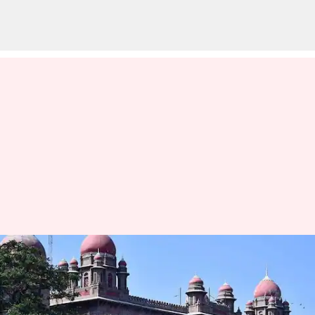
'మార్గదర్శి' కార్యాలయాల్లో ఏపీ సీఐడీ
సోదాలను ఆపలేము: తెలంగాణ
హైకోర్టు