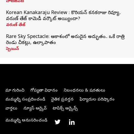
చాట్‌జీపీటీ
Korean Kanakaraju Review : కొరియన్ కనకరాజు రివ్యూ..
వరుణ్ తేజ్ కామెడీ వర్కౌట్ అయ్యిందా?
వరుణ్ తేజ్
Rare Sky Spectacle: ఆకాశంలో అరుదైన అద్భుతం.. ఒకే రాత్రి
రెండు చీకట్లు, ఉల్కాపాతం
స్పెయిన్
మా గురించి
గోప్యతా విధానం
నిబంధనలు & షరతులు
మమ్మల్ని సంప్రదించండి
నైతిక ప్రవర్తన
ఫిర్యాదుల పరిష్కారం
వార్తలు
న్యూస్ ఆర్కైవ్
టాపిక్స్ ఆర్కైవ్స్
మమ్మల్ని అనుసరించండి