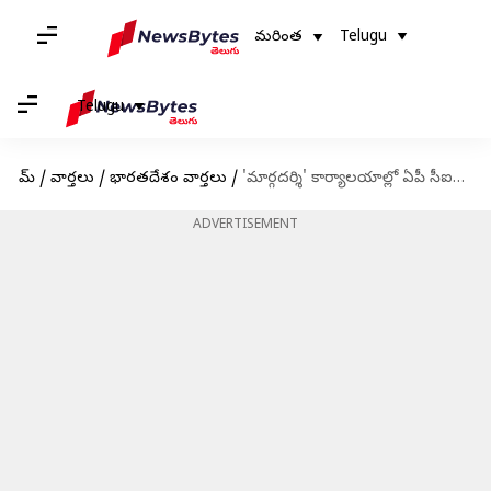
మరింత
Telugu
Telugu
హోమ్
/
వార్తలు
/
భారతదేశం వార్తలు
/
'మార్గదర్శి' కార్యాలయాల్లో ఏపీ సీఐడీ సోదాలను ఆపలేము: తెలంగాణ హైకోర్టు
ADVERTISEMENT