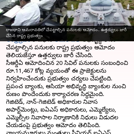
రాష్ట్ర ప్రభుత్వం
వ్రాసిన వారు
Dec 10, 2024
02:23 pm
Sirish Praharaju
ఈ వార్తాకథనం ఏంటి
రాజధాని అమరావతిలో చేపట్టాల్సిన పనులకు ఆమోదం.. ఉత్తర్వులు జారీ
చేసిన రాష్ట్ర ప్రభుత్వం
ఆంధ్రప్రదేశ్
రాజధాని
అమరావతి
అభివృద్ధి కోసం
చేపట్టాల్సిన పనులకు రాష్ట్ర ప్రభుత్వం ఆమోదం
తెలియజేస్తూ ఉత్తర్వులు జారీ చేసింది.
సీఆర్డీఏ ఆమోదించిన 20 సివిల్ పనులకు సంబంధించి
రూ.11,467 కోట్ల వ్యయంతో ఈ ప్రాజెక్టులను
నిర్వహించేందుకు ప్రభుత్వం చర్యలు చేపట్టింది.
ప్రపంచ బ్యాంకు, ఆసియా అభివృద్ధి బ్యాంకుల నుంచి
రుణం పొందేందుకు కార్యాచరణ సిద్ధమైంది.
గెజిటెడ్, నాన్-గెజిటెడ్ అధికారుల నివాస
అపార్ట్‌మెంట్లు, ఐఏఎస్ అధికారులు, ఎమ్మెల్యేలు,
ఎమ్మెల్సీల నివాసాల నిర్మాణానికి నిధులు విడుదల
చేయడంపై ప్రభుత్వం ఆమోదం తెలిపింది.
న్యాయమూర్తులు,మంత్రులు సీనియర్ ఐఏఎస్