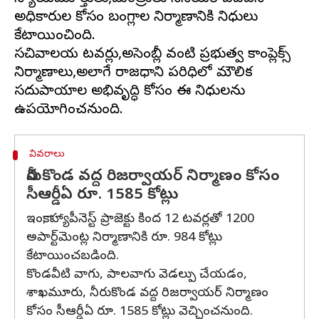
అధికారుల కోసం బంగ్లాల నిర్మాణానికి నిధులు
కేటాయించింది.
సచివాలయ టవర్లు,అసెంబ్లీ వంటి ప్రభుత్వ కాంప్లెక్స్
నిర్మాణాలు,అలాగే రాజధాని పరిధిలో మౌలిక
సదుపాయాల అభివృద్ధి కోసం ఈ నిధులను
వివరాలు
నీరుకొండ వద్ద రిజర్వాయర్ నిర్మాణం కోసం
సీఆర్డీఏ రూ. 1585 కోట్లు
ఇంకా, హ్యాపీనెస్ట్ ప్రాజెక్టు కింద 12 టవర్లతో 1200
అపార్ట్‌మెంట్ల నిర్మాణానికి రూ. 984 కోట్లు
కేటాయించబడింది.
కొండవీటి వాగు, పాలవాగు వెడల్పు చేయడం,
శాఖమూరు, నీరుకొండ వద్ద రిజర్వాయర్ నిర్మాణం
కోసం సీఆర్డీఏ రూ. 1585 కోట్లు వెచ్చించనుంది.