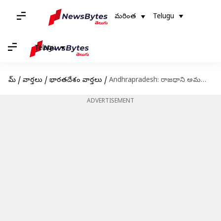
మరింత
Telugu
Telugu
హోమ్
/
వార్తలు
/
భారతదేశం వార్తలు
/
Andhrapradesh: రాజధాని అమరావతిలో చేపట్టాల్సిన పనులకు ఆమోదం.. ఉత్తర్వులు జారీ చేసిన రాష్ట్ర ప్రభుత్వం
ADVERTISEMENT