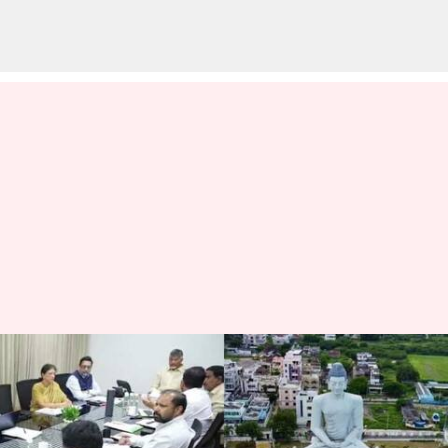
Andhrapradesh: రాజధాని
అమరావతిలో చేపట్టాల్సిన పనులకు
ఆమోదం.. ఉత్తర్వులు జారీ చేసిన