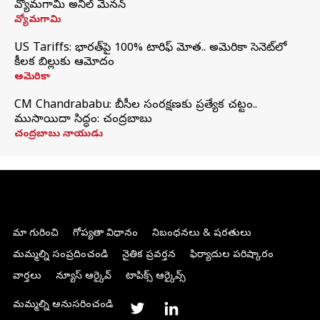
వ్యోమగామి అనిల్‌ మేనన్
వ్యోమగామి
US Tariffs: భారత్‌పై 100% టారిఫ్‌ మోత.. అమెరికా సెనెట్‌లో
కీలక బిల్లుకు ఆమోదం
అమెరికా
CM Chandrababu: బీసీల సంరక్షణకు ప్రత్యేక చట్టం..
ముసాయిదా సిద్ధం: చంద్రబాబు
చంద్రబాబు నాయుడు
మా గురించి
గోప్యతా విధానం
నిబంధనలు & షరతులు
మమ్మల్ని సంప్రదించండి
నైతిక ప్రవర్తన
ఫిర్యాదుల పరిష్కారం
వార్తలు
న్యూస్ ఆర్కైవ్
టాపిక్స్ ఆర్కైవ్స్
మమ్మల్ని అనుసరించండి