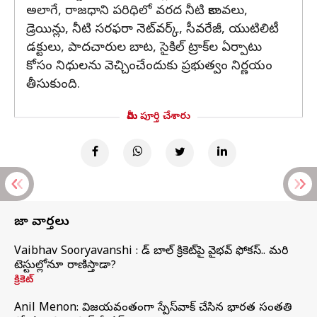
అలాగే, రాజధాని పరిధిలో వరద నీటి కాలువలు,
డ్రెయిన్లు, నీటి సరఫరా నెట్‌వర్క్, సీవరేజీ, యుటిలిటీ
డక్టులు, పాదచారుల బాట, సైకిల్ ట్రాక్‌ల ఏర్పాటు
కోసం నిధులను వెచ్చించేందుకు ప్రభుత్వం నిర్ణయం
తీసుకుంది.
మీరు పూర్తి చేశారు
తాజా వార్తలు
Vaibhav Sooryavanshi : రెడ్ బాల్ క్రికెట్‌పై వైభవ్ ఫోకస్.. మరి
టెస్టుల్లోనూ రాణిస్తాడా?
క్రికెట్
Anil Menon: విజయవంతంగా స్పేస్‌వాక్‌ చేసిన భారత సంతతి