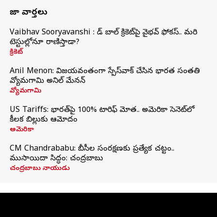
తాజా వార్తలు
Vaibhav Sooryavanshi : రెడ్ బాల్ క్రికెట్‌పై వైభవ్ ఫోకస్.. మరి
టెస్టుల్లోనూ రాణిస్తాడా?
క్రికెట్
Anil Menon: విజయవంతంగా స్పేస్‌వాక్‌ చేసిన భారత సంతతి
వ్యోమగామి అనిల్‌ మేనన్
వ్యోమగామి
US Tariffs: భారత్‌పై 100% టారిఫ్‌ మోత.. అమెరికా సెనెట్‌లో
కీలక బిల్లుకు ఆమోదం
అమెరికా
CM Chandrababu: బీసీల సంరక్షణకు ప్రత్యేక చట్టం..
ముసాయిదా సిద్ధం: చంద్రబాబు
చంద్రబాబు నాయుడు