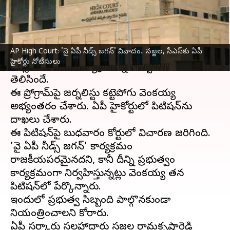
వ్రాసిన వారు
Nov 29, 2023
04:12 pm
Stalin
ఈ వార్తాకథనం ఏంటి
AP High Court: 'వై ఏపీ నీడ్స్ జగన్' వివాదం.. సజ్జల, సీఎస్‌కు ఏపీ
ఆంధ్రప్రదేశ్‌
లోని వైసీపీ ప్రభుత్వం ఇటీవల 'వై ఏపీ
హైకోర్టు నోటీసులు
నీడ్స్ జగన్' అనే కార్యక్రమాన్ని చేపట్టిన విషయం
తెలిసిందే.
ఈ ప్రోగ్రామ్‌పై జర్నలిస్టు కట్టెపోగు వెంకయ్య
అభ్యంతరం చేశారు. ఏపీ హైకోర్టులో పిటిషన్‌ను
దాఖలు చేశారు.
ఈ పిటిషన్‌పై బుధవారం కోర్టులో విచారణ జరిగింది.
'వై ఏపీ నీడ్స్ జగన్' కార్యక్రమం
రాజకీయపరమైనదని, కానీ దీన్ని ప్రభుత్వం
కార్యక్రమంగా నిర్వహిస్తున్నట్లు వెంకయ్య తన
పిటిషన్‌లో పేర్కొన్నారు.
ఇందులో ప్రభుత్వ సిబ్బంది పాల్గొనకుండా
నియంత్రించాలని కోరారు.
ఏపీ సర్కారు సలహాదారు సజ్జల రామకృష్ణారెడ్డి