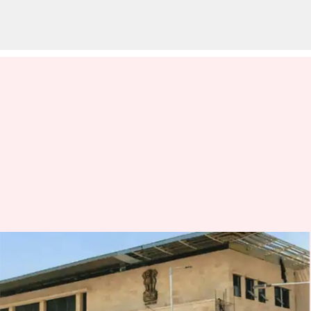
AP High Court: 'వై ఏపీ నీడ్స్ జగన్'
వివాదం.. సజ్జల, సీఎస్‌కు ఏపీ
హైకోర్టు నోటీసులు