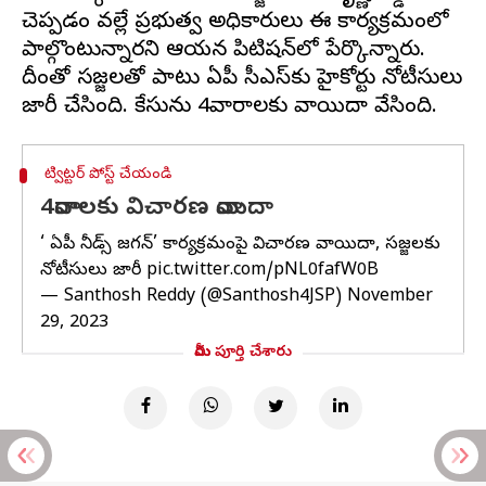
చెప్పడం వల్లే ప్రభుత్వ అధికారులు ఈ కార్యక్రమంలో
పాల్గొంటున్నారని ఆయన పిటిషన్‌లో పేర్కొన్నారు.
దీంతో సజ్జలతో పాటు ఏపీ సీఎస్‌కు హైకోర్టు నోటీసులు
ట్విట్టర్ పోస్ట్ చేయండి
4వారాలకు విచారణ వాయిదా
‘వై ఏపీ నీడ్స్ జగన్’ కార్యక్రమంపై విచారణ వాయిదా, సజ్జలకు
నోటీసులు జారీ
pic.twitter.com/pNL0fafW0B
— Santhosh Reddy (@Santhosh4JSP)
November
29, 2023
మీరు పూర్తి చేశారు