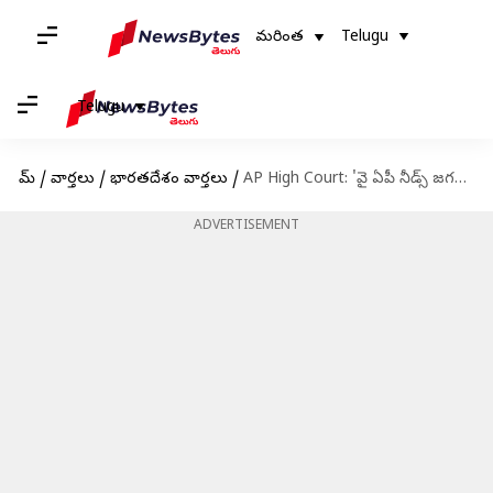
మరింత
Telugu
Telugu
హోమ్
/
వార్తలు
/
భారతదేశం వార్తలు
/
AP High Court: 'వై ఏపీ నీడ్స్ జగన్' వివాదం.. సజ్జల, సీఎస్‌కు ఏపీ హైకోర్టు నోటీసులు
ADVERTISEMENT