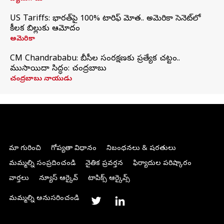
US Tariffs: భారత్‌పై 100% టారిఫ్‌ మోత.. అమెరికా సెనెట్‌లో
కీలక బిల్లుకు ఆమోదం
అమెరికా
CM Chandrababu: బీసీల సంరక్షణకు ప్రత్యేక చట్టం..
ముసాయిదా సిద్ధం: చంద్రబాబు
చంద్రబాబు నాయుడు
మా గురించి
గోప్యతా విధానం
నిబంధనలు & షరతులు
మమ్మల్ని సంప్రదించండి
నైతిక ప్రవర్తన
ఫిర్యాదుల పరిష్కారం
వార్తలు
న్యూస్ ఆర్కైవ్
టాపిక్స్ ఆర్కైవ్స్
మమ్మల్ని అనుసరించండి