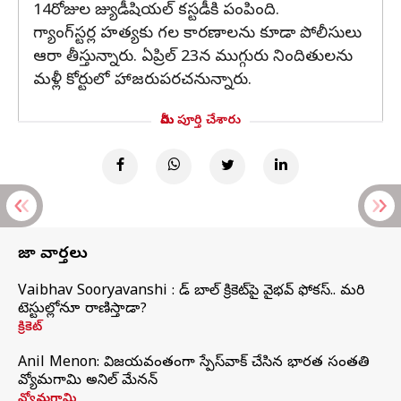
14రోజుల జ్యుడీషియల్ కస్టడీకి పంపింది.
గ్యాంగ్‌స్టర్ల హత్యకు గల కారణాలను కూడా పోలీసులు
ఆరా తీస్తున్నారు. ఏప్రిల్ 23న ముగ్గురు నిందితులను
మళ్లీ కోర్టులో హాజరుపరచనున్నారు.
మీరు పూర్తి చేశారు
తాజా వార్తలు
Vaibhav Sooryavanshi : రెడ్ బాల్ క్రికెట్‌పై వైభవ్ ఫోకస్.. మరి
టెస్టుల్లోనూ రాణిస్తాడా?
క్రికెట్
Anil Menon: విజయవంతంగా స్పేస్‌వాక్‌ చేసిన భారత సంతతి
వ్యోమగామి అనిల్‌ మేనన్
వ్యోమగామి