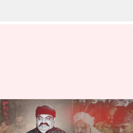
అతిక్ అహ్మద్, అష్రఫ్ హత్య ఎఫెక్ట్;
ఐదుగురు యూపీ పోలీసులు
సస్పెండ్