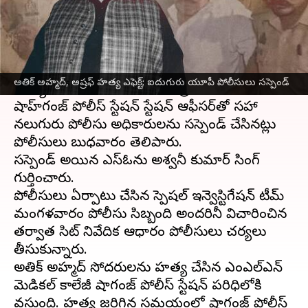
వ్రాసిన వారు
Apr 19, 2023
03:23 pm
Stalin
ఈ వార్తాకథనం ఏంటి
గ్యాంగ్‌స్టర్
అతిక్ అహ్మద్
, అతని సోదరుడు అష్రఫ్
అతిక్ అహ్మద్, అష్రఫ్ హత్య ఎఫెక్ట్; ఐదుగురు యూపీ పోలీసులు సస్పెండ్
హత్యలకు సంబంధించి కేసులో ప్రయాగ్‌రాజ్‌లోని
షాహ్‌గంజ్ పోలీస్ స్టేషన్ స్టేషన్ ఆఫీసర్‌తో సహా
నలుగురు పోలీసు అధికారులను సస్పెండ్ చేసినట్లు
పోలీసులు బుధవారం తెలిపారు.
సస్పెండ్ అయిన ఎస్‌ఓను అశ్వనీ కుమార్ సింగ్‌గా
గుర్తించారు.
పోలీసులు ఏర్పాటు చేసిన స్పెషల్ ఇన్వెస్టిగేషన్ టీమ్
మంగళవారం పోలీసు సిబ్బంది అందరినీ విచారించిన
తర్వాత సిట్ నివేదిక ఆధారంగా పోలీసులు చర్యలు
తీసుకున్నారు.
అతిక్ అహ్మద్ సోదరులను హత్య చేసిన ఎంఎల్‌ఎన్
మెడికల్ కాలేజీ షాగంజ్ పోలీస్ స్టేషన్‌ పరిధిలోకి
వస్తుంది. హత్య జరిగిన సమయంలో షాగంజ్ పోలీస్