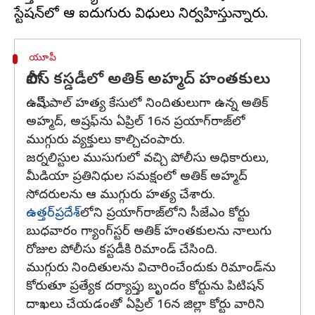
యూపీ
పోలీస్ కస్డడీలో అతిక్ అహ్మద్ హంతకులు
ఉమేష్ పాల్ హత్య కేసులో నిందితులుగా ఉన్న అతిక్
అహ్మద్, అష్రఫ్‌ను ఏప్రిల్ 16న ప్రయాగ్‌రాజ్‌లో
ముగ్గురు వ్యక్తులు కాల్చిచంపారు.
జర్నలిస్టుల ముసుగులో వచ్చి పోలీసు అధికారులు,
మీడియా ప్రతినిధుల సమక్షంలో అతిక్ అహ్మద్
సోదరులను ఆ ముగ్గురు హత్య చేశారు.
ఉత్తర్‌ప్రదేశ్‌
లోని ప్రయాగ్‌రాజ్‌లోని సీజేఎం కోర్టు
బుధవారం గ్యాంగ్‌స్టర్ అతిక్ హంతకులను నాలుగు
రోజుల పోలీసు కస్టడీకి రిమాండ్ చేసింది.
ముగ్గురు నిందితులను విచారించేందుకు రిమాండ్‌ను
కోరుతూ ప్రత్యేక దర్యాప్తు బృందం కోర్టును పిటిషన్
దాఖలు చేయడంతో ఏప్రిల్ 16న జిల్లా కోర్టు వారిని