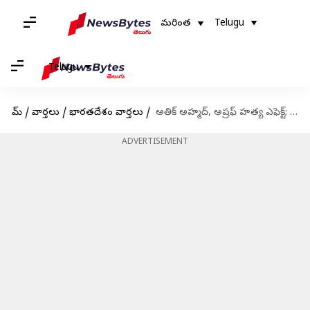
మరింత
Telugu
Telugu
హోమ్
/
వార్తలు
/
భారతదేశం వార్తలు
/
అతిక్ అహ్మద్, అష్రఫ్ హత్య ఎఫెక్ట్; ఐదుగురు యూపీ పోలీసులు సస్పెండ్
ADVERTISEMENT