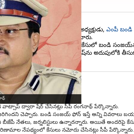
దన్న ఆరోపణలపై తెలంగాణ బీజేపీ అధ్యక్షుడు,
ఎంపీ బండి
సమావేశంలో వివరాలను వెల్లడించారు.
చి లీకైనట్లు సీపీ వెల్లడించారు. ఈ కేసులో బండి సంజయ్‌ను 
మైనర్ బాలుడు, ఏ5గా శివ గణేషష్‌ను అదుపులోకి తీసుకున్
షణ: సీపీ
ర్యలు తీసుకున్నట్లు పేర్కొన్నారు.
ాథ్
వాట్సాప్ ద్వారా షేర్ చేసినట్లు సీపీ రంగనాథ్ పేర్కొన్నారు.
రిగిందని చెప్పారు. బండి సంజయ్ ఫోన్ ఇస్తే అన్ని వివరాలు బ
ి బీజేపీ నేతలు, జర్నలిస్టులు ఉన్నారన్నారు. అయితే అందరిపై 
ణామాల నేపథ్యంలో కేసులు నమోదు చేసినట్లు సీపీ పేర్కొన్నారు.