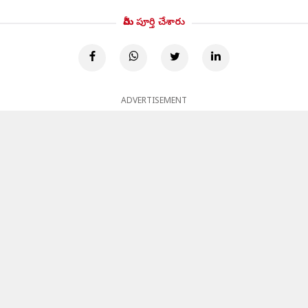
మీరు పూర్తి చేశారు
ADVERTISEMENT