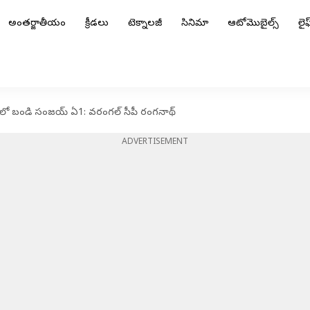
అంతర్జాతీయం
క్రీడలు
టెక్నాలజీ
సినిమా
ఆటోమొబైల్స్
లైఫ్
ేసులో బండి సంజయ్ ఏ1: వరంగల్ సీపీ రంగనాథ్
ADVERTISEMENT