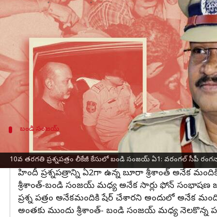
వ్రాసిన వారు
Apr 05, 2023
06:51 pm
Stalin
ఈ వార్తాకథనం ఏంటి
10వ తరగతి
హిందీ పరీక్ష ప్రశ్నపత్రం
లీక్‌లో ప్రమేయం ఉం
వ్యవహారంపై
వరంగల్ సీపీ రంగనాథ్
బుధవారం మీడియా 
హిందీ పరీక్ష ప్రశ్నపత్రం కమలాపూర్ సర్కారు పాఠశాల నుం
ఏ2గా బూరా శ్రీశాంత్, ఏ3గా గుండబోయిన మహేశ్, ఏ4గా 
బండి సంజయ్
శ్రీశాంత్- బండి సంజయ్ అనేక సార్లు ఫోన్ సంభా
పరీక్ష పేపర్ లీకైన కేంద్రంలోని బాధ్యులపై విద్యాశాఖ ఇప్పటికే చ
10వ తరగతి ప్రశ్నపత్రం లీకేజీ కేసులో బండి సంజయ్ ఏ1: వరంగల్ సీపీ రంగన
హిందీ ప్రశ్నపత్రాన్ని ఏ2గా ఉన్న బూరా శ్రీశాంత్ అనేక మందికి 
శ్రీశాంత్-బండి సంజయ్ మధ్య అనేక సార్లు ఫోన్ సంభాషణ జ
ప్రశ్న పత్రం అనేకమందికి షేర్ చేశారని అందులో అనేక మంద
అంతకు ముందు శ్రీశాంత్- బండి సంజయ్ మధ్య నెలకొన్న పరి