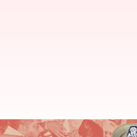
10వ తరగతి ప్రశ్నపత్రం లీకేజీ కేసుల