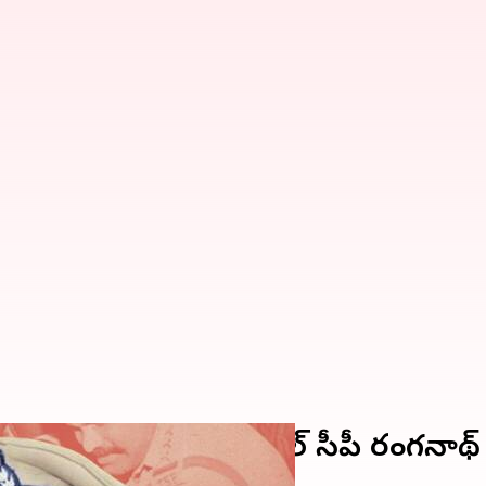
ో బండి సంజయ్ ఏ1: వరంగల్ సీపీ రంగనాథ్