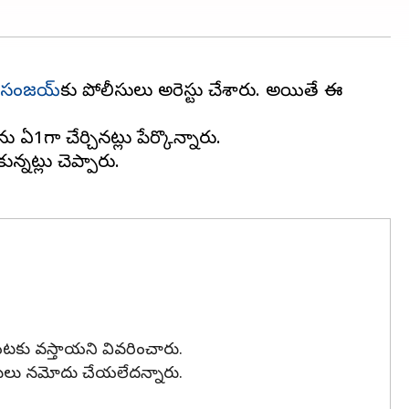
 సంజయ్‌
కు పోలీసులు అరెస్టు చేశారు. అయితే ఈ
ఏ1గా చేర్చినట్లు పేర్కొన్నారు.
నట్లు చెప్పారు.
యటకు వస్తాయని వివరించారు.
కేసులు నమోదు చేయలేదన్నారు.