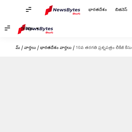
భారతదేశం
బిజినెస్
Telugu
హోమ్
/
వార్తలు
/
భారతదేశం వార్తలు
/
10వ తరగతి ప్రశ్నపత్రం లీకేజీ క