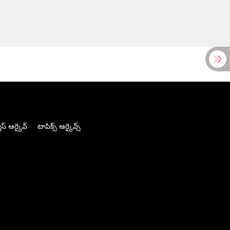
స్ ఆర్కైవ్
టాపిక్స్ ఆర్కైవ్స్