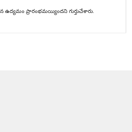
ఉద్యమం ప్రారంభమయ్యిందని గుర్తుచేశారు.