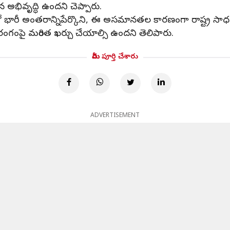
న అభివృద్ధి ఉందని చెప్పారు.
ీ అంతరాన్నిపేర్కొని, ఈ అసమానతల కారణంగా రాష్ట్ర సాధన 
ంపై మరింత ఖర్చు చేయాల్సి ఉందని తెలిపారు.
మీరు పూర్తి చేశారు
ADVERTISEMENT