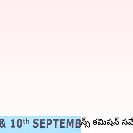
% పెంచండి.. 16వ ఫైనాన్స్ కమిషన్ సమావ