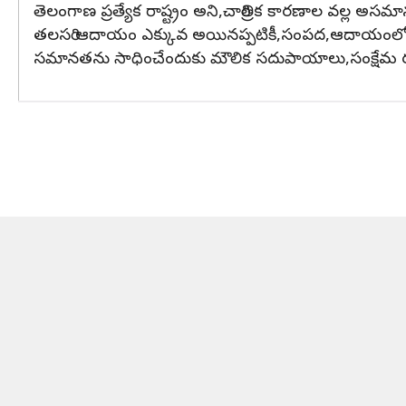
తెలంగాణ ప్రత్యేక రాష్ట్రం అని,చారిత్రిక కారణాల వల్ల అసమా
తలసరి ఆదాయం ఎక్కువ అయినప్పటికీ,సంపద,ఆదాయంలో భార
సమానతను సాధించేందుకు మౌలిక సదుపాయాలు,సంక్షేమ రంగ