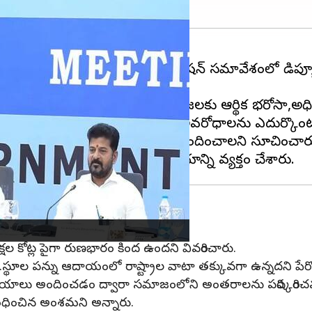
వన్ లో జరుగుతున్న 16వ ఫైనాన్స్ కమిషన్ సమావేశంలో డిప్యూ
 వరకు పెంచాలని సూచించారు.
నవి అని చెప్పారు.ఈ విధానాలు ప్రజలకు ఆర్థిక భరోసా,అధిక
బంధనలు ఉంచడం వల్ల రాష్ట్రాలు అవరోధాలను ఎదుర్కొంట
రూపొందించడానికి స్వాతంత్యాన్ని అందించాలని సూచించార
క్షల కోట్ల పైగా రుణభారం కింద ఉందని వివరించారు.
ంచారు.స్థూల పన్ను ఆదాయంలో రాష్ట్రాల వాటా తక్కువగా ఉన్నదని పేర్
యాలు అందించడం ద్వారా సమాజంలోని అంతరాలను పరిష్కరించవచ
బంధించిన అంశమని అన్నారు.