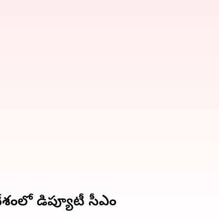
ేశంలో డిప్యూటీ సీఎం