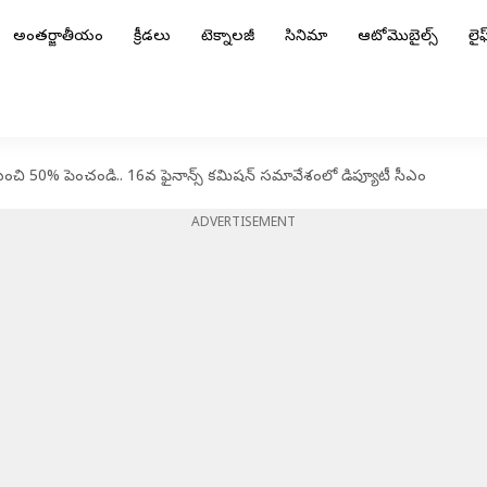
అంతర్జాతీయం
క్రీడలు
టెక్నాలజీ
సినిమా
ఆటోమొబైల్స్
లైఫ్
చి 50% పెంచండి.. 16వ ఫైనాన్స్ కమిషన్ సమావేశంలో డిప్యూటీ సీఎం
ADVERTISEMENT