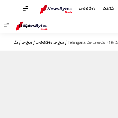
భారతదేశం
బిజినెస్
Telugu
హోమ్
/
వార్తలు
/
భారతదేశం వార్తలు
/
Telangana: మా వాటాను 41% నుం