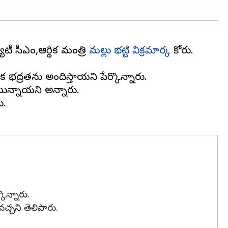
టీ సీఎం,ఆర్థిక మంత్రి
మల్లు భట్టి విక్రమార్క
కోరారు.
 భద్రతను అందిస్తాయని పేర్కొన్నారు.
ున్నాయని అన్నారు.
ు.
కొన్నారు.
్చని తెలిపారు.