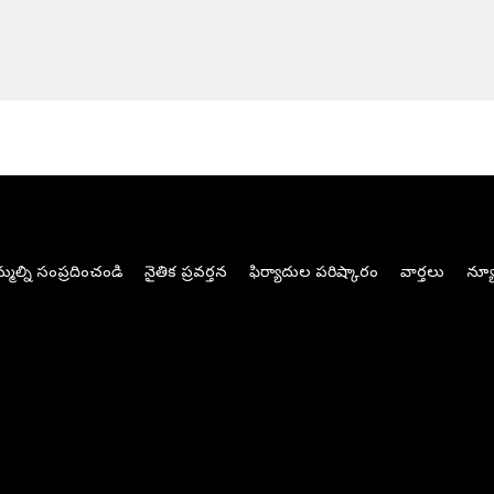
మల్ని సంప్రదించండి
నైతిక ప్రవర్తన
ఫిర్యాదుల పరిష్కారం
వార్తలు
న్యూ