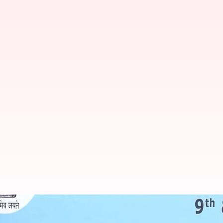
Telangana: మా వాటాను 41% నుంచి 50