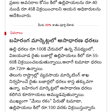
ప్రజల అవసరాల కోసం కిలో ఉల్లిపాయలను రూ.40
నుండి రూ.45కి విక్రయించాలని ఆయన అధికారులను
ఆదేశించారు.
మీరు
33%
శాతం పూర్తి చేశారు
వివరాలు
బహిరంగ మార్కెట్లలో అసాధారణ ధరలు
ఉల్లి ధరలు రూ.100కి చేరువలో ఉన్న నేపథ్యంలో,
విజయవాడ రైతు బజార్లో ఉల్లిపాయలు కిలో రూ.55-
60కి విక్రయించబడుతున్నాయి,అలాగే టమాటా ధరలు
రూ.72గా ఉన్నాయి.
తెలుగు రాష్ట్రాల్లో వ్యవసాయ మార్కెటింగ్ శాఖ
నిర్వహించే రైతు బజార్లలో ధరలు కాస్త తక్కువగా
ఉన్నా, బహిరంగ మార్కెట్లలో అసాధారణ ధరలు
కలిగిన కూరగాయలు అమ్ముడవుతున్నాయి.
ముఖ్యంగా "మేలు రకం" పేరుతో టమాటా,
ఉల్లిపాయలు కిలో రూ.100 వరకు విక్రయిస్తున్నారు.