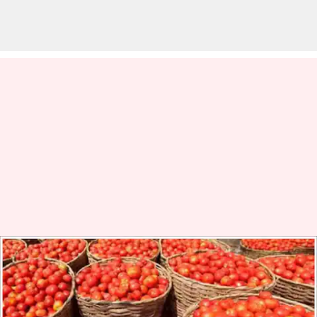
Onions And Tomato Prices:
ఆంధ్రప్రదేశ్ లో సబ్సిడీ ధరలకే
టమాటా, ఉల్లిపాయలు