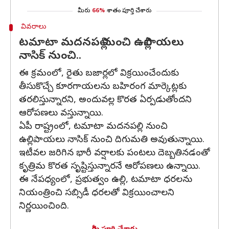
మీరు
66%
శాతం పూర్తి చేశారు
వివరాలు
టమాటా మదనపల్లి నుంచి ఉల్లిపాయలు
నాసిక్ నుంచి..
ఈ క్రమంలో, రైతు బజార్లలో విక్రయించేందుకు
తీసుకొచ్చే కూరగాయలను బహిరంగ మార్కెట్లకు
తరలిస్తున్నారని, అందువల్ల కొరత ఏర్పడుతోందని
ఆరోపణలు వస్తున్నాయి.
ఏపీ రాష్ట్రంలో, టమాటా మదనపల్లి నుంచి
ఉల్లిపాయలు నాసిక్ నుంచి దిగుమతి అవుతున్నాయి.
ఇటీవల జరిగిన భారీ వర్షాలకు పంటలు దెబ్బతినడంతో
కృత్రిమ కొరత సృష్టిస్తున్నారనే ఆరోపణలు ఉన్నాయి.
ఈ నేపధ్యంలో, ప్రభుత్వం ఉల్లి, టమాటా ధరలను
నియంత్రించి సబ్సిడీ ధరలతో విక్రయించాలని
నిర్ణయించింది.