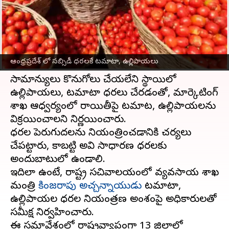
వ్రాసిన వారు
Oct 08, 2024
09:07 am
Sirish Praharaju
ఈ వార్తాకథనం ఏంటి
భారీ వర్షాలు
, వరదల కారణంగా కూరగాయల ధరలు
ఆంధ్రప్రదేశ్ లో సబ్సిడీ ధరలకే టమాటా, ఉల్లిపాయలు
భారీగా పెరిగిపోయాయి.
సామాన్యులు కొనుగోలు చేయలేని స్థాయిలో
ఉల్లిపాయలు, టమాటా ధరలు చేరడంతో, మార్కెటింగ్
శాఖ ఆధ్వర్యంలో రాయితీపై టమాట, ఉల్లిపాయలను
విక్రయించాలని నిర్ణయించారు.
ధరల పెరుగుదలను నియంత్రించడానికి చర్యలు
చేపట్టారు, కాబట్టి అవి సాధారణ ధరలకు
అందుబాటులో ఉండాలి.
ఇదిలా ఉంటే, రాష్ట్ర సచివాలయంలో వ్యవసాయ శాఖ
మంత్రి
కింజరాపు అచ్చన్నాయుడు
టమాటా,
ఉల్లిపాయల ధరల నియంత్రణ అంశంపై అధికారులతో
సమీక్ష నిర్వహించారు.
ఈ సమావేశంలో రాష్ట్రవ్యాప్తంగా 13 జిల్లాల్లో