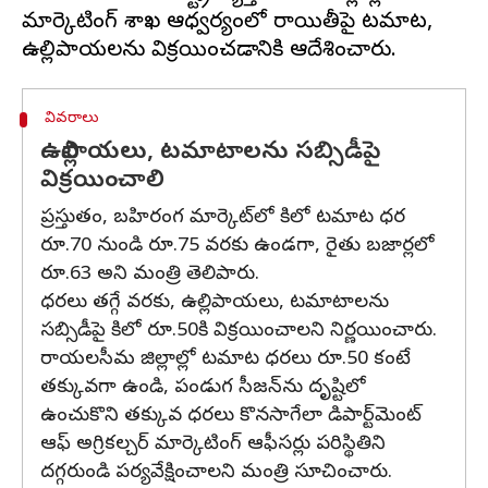
మార్కెటింగ్ శాఖ ఆధ్వర్యంలో రాయితీపై టమాట,
వివరాలు
ఉల్లిపాయలు, టమాటాలను సబ్సిడీపై
విక్రయించాలి
ప్రస్తుతం, బహిరంగ మార్కెట్‌లో కిలో టమాట ధర
రూ.70 నుండి రూ.75 వరకు ఉండగా, రైతు బజార్లలో
రూ.63 అని మంత్రి తెలిపారు.
ధరలు తగ్గే వరకు, ఉల్లిపాయలు, టమాటాలను
సబ్సిడీపై కిలో రూ.50కి విక్రయించాలని నిర్ణయించారు.
రాయలసీమ జిల్లాల్లో టమాట ధరలు రూ.50 కంటే
తక్కువగా ఉండి, పండుగ సీజన్‌ను దృష్టిలో
ఉంచుకొని తక్కువ ధరలు కొనసాగేలా డిపార్ట్‌మెంట్
ఆఫ్ అగ్రికల్చర్ మార్కెటింగ్ ఆఫీసర్లు పరిస్థితిని
దగ్గరుండి పర్యవేక్షించాలని మంత్రి సూచించారు.