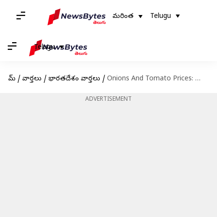
మరింత
Telugu
Telugu
హోమ్
/
వార్తలు
/
భారతదేశం వార్తలు
/
Onions And Tomato Prices: ఆంధ్రప్రదేశ్ లో సబ్సిడీ ధరలకే టమాటా, ఉల్లిపాయలు
ADVERTISEMENT