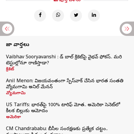
మీరు పూర్తి చేశారు
తాజా వార్తలు
Vaibhav Sooryavanshi : రెడ్ బాల్ క్రికెట్‌పై వైభవ్ ఫోకస్.. మరి
టెస్టుల్లోనూ రాణిస్తాడా?
క్రికెట్
Anil Menon: విజయవంతంగా స్పేస్‌వాక్‌ చేసిన భారత సంతతి
వ్యోమగామి అనిల్‌ మేనన్
వ్యోమగామి
US Tariffs: భారత్‌పై 100% టారిఫ్‌ మోత.. అమెరికా సెనెట్‌లో
కీలక బిల్లుకు ఆమోదం
అమెరికా
CM Chandrababu: బీసీల సంరక్షణకు ప్రత్యేక చట్టం..