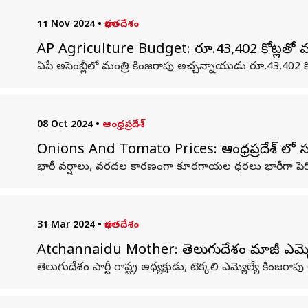
11 Nov 2024
•
భారతదేశం
AP Agriculture Budget: రూ.43,402 కోట్లతో వ్యవ
ఏపీ అసెంబ్లీలో మంత్రి కింజరాపు అచ్చన్నాయుడు రూ.43,402 కోట్
08 Oct 2024
•
ఆంధ్రప్రదేశ్
Onions And Tomato Prices: ఆంధ్రప్రదేశ్ లో 
భారీ వర్షాలు, వరదల కారణంగా కూరగాయల ధరలు భారీగా పెర
31 Mar 2024
•
భారతదేశం
Atchannaidu Mother: తెలుగుదేశం మాజీ ఎమ్మ
తెలుగుదేశం పార్టీ రాష్ట్ర అధ్యక్షుడు, టెక్కలి ఎమ్యెల్యే క