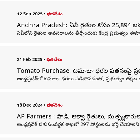
12 Sep 2025
•
భారతదేశం
Andhra Pradesh: ఏపీ రైతుల కోసం 25,894 టన్
ఏపీలోని రైతుల అవసరాలను తీర్చేందుకు కేంద్ర ప్రభుత్వం 
21 Feb 2025
•
భారతదేశం
Tomato Purchase: టమాటా ధరల పతనంపై ప్రభుత్వ 
ఆంధ్రప్రదేశ్‌లో టమాటా ధరలు పడిపోవడంతో, ప్రభుత్వం తక్షణ చ
18 Dec 2024
•
భారతదేశం
AP Farmers : పాడి, ఆక్వా రైతులు, మత్స్యకారులక
ఆంధ్రప్రదేశ్ పశుసంవర్ధక శాఖలో 297 పోస్టులను భర్తీ చేయాల