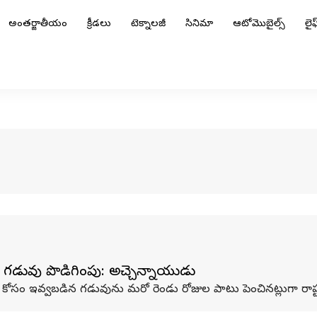
అంతర్జాతీయం
క్రీడలు
టెక్నాలజీ
సినిమా
ఆటోమొబైల్స్
లైఫ్
గడువు పొడిగింపు: అచ్చెన్నాయుడు
 కోసం ఇవ్వబడిన గడువును మరో రెండు రోజుల పాటు పెంచినట్లుగా రాష్