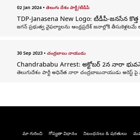
02 Jan 2024
•
తెలుగు దేశం పార్టీ/టీడీపీ
TDP-Janasena New Logo: టీడీపీ-జనసేన కొత్త లోగో
జగన్ ప్రభుత్వ వైఫల్యాలను ఆంధ్రప్రదేశ్ జనాల్లోకి తీసుకెళ్లటమే ల
30 Sep 2023
•
చంద్రబాబు నాయుడు
Chandrababu Arrest: అక్టోబర్‌ 2న నారా భువనేశ్
తెలుగుదేశం పార్టీ అధినేత నారా చంద్రబాబునాయుడు అరెస్ట్ 
మా గురించి
గోప్యతా విధానం
నిబంధనలు & షరతులు
మమ్