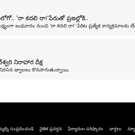
.. 'రా కదలి రా!'పేరుతో ప్రజల్లోకి..
క్ష్యంగా బుధవారం నుంచి 'రా కదలి రా!' పేరిట ప్రత్యేక కార్యక్రమాలకు టీడీప
వరి నిరాహార దీక్ష
పై నిరసన జ్వాలలు కొనసాగుతున్నాయి.
మల్ని సంప్రదించండి
నైతిక ప్రవర్తన
ఫిర్యాదుల పరిష్కారం
వార్తలు
న్యూ