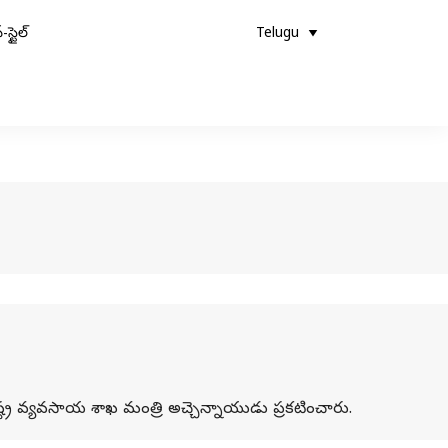
-స్టైల్
Telugu
ట్ర వ్యవసాయ శాఖ మంత్రి అచ్చెన్నాయుడు ప్రకటించారు.