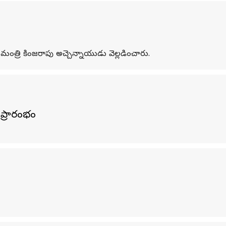
్రి కింజరాపు అచ్చెన్నాయుడు వెల్లడించారు.
ప్రారంభం