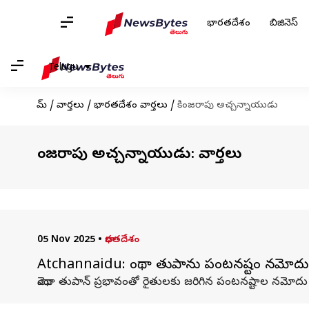
భారతదేశం
బిజినెస్
Telugu
హోమ్
/
వార్తలు
/
భారతదేశం వార్తలు
/
కింజరాపు అచ్చన్నాయుడు
కింజరాపు అచ్చన్నాయుడు: వార్తలు
05 Nov 2025
•
భారతదేశం
Atchannaidu: మొంథా తుపాను పంటనష్టం నమోదు 
మొంథా తుపాన్ ప్రభావంతో రైతులకు జరిగిన పంటనష్టాల నమోదు