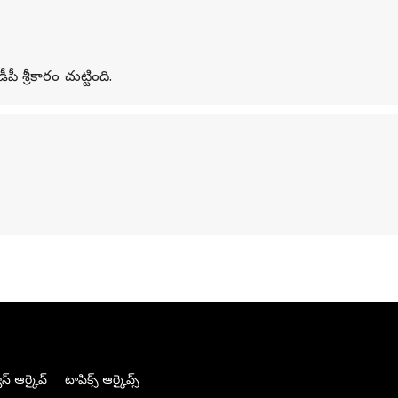
ీ శ్రీకారం చుట్టింది.
స్ ఆర్కైవ్
టాపిక్స్ ఆర్కైవ్స్