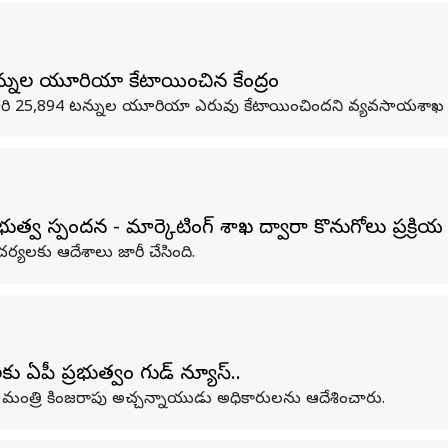
నుల యూరియా కేటాయించిన కేంద్రం
ఈసారి 25,894 టన్నుల యూరియా ఎరువు కేటాయించిందని వ్యవసాయశాఖ మంత
స్పందన - మార్కెటింగ్ శాఖ ద్వారా కొనుగోలు ప్రక్రియ 
ర్యలకు ఆదేశాలు జారీ చేసింది.
ు ఏపీ ప్రభుత్వం గుడ్ న్యూస్..
ని మంత్రి కింజరాపు అచ్చన్నాయుడు అధికారులను ఆదేశించారు.