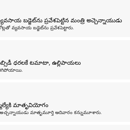
సాయ బడ్జెట్‌ను ప్రవేశపెట్టిన మంత్రి అచ్చెన్నాయుడు
లతో వ్యవసాయ బడ్జెట్‌ను ప్రవేశపెట్టారు.
సబ్సిడీ ధరలకే టమాటా, ఉల్లిపాయలు
ిగిపోయాయి.
ెల్యేకి మాతృవియోగం
ింజరాపు అచ్చన్నాయుడు మాతృమూర్తి ఆదివారం కన్నుమూశారు.