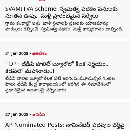
SVAMITVA scheme: స్వమిత్వ పథకం పనులకు
నూతన ఊపు.. మళ్లీ ప్రారంభమైన సర్వేలు
గ్రామ కంఠాల్లో ఇళ్లు, ఖాళీ స్థలాలపై ప్రజలకు యాజమాన్య
హక్కులు కల్పించే 'స్వమిత్వ పథకం' మళ్లీ కార్యరూపం దాల్చింది.
31 Jan 2025
•
భారతదేశం
TDP : టీడీపీ పొలిట్ బ్యూరోలో కీలక నిర్ణయం..
కడపలో మహానాడు..!
టీడీపీ పొలిట్ బ్యూరో కీలక భేటీ జరిగింది. మూడున్నర గంటల
పాటు టీడీపీ కేంద్ర కార్యాలయంలో జరిగిన ఈ సమావేశంలో
ప్రధానమైన అంశాలపై చర్చించారు.
27 Jan 2025
•
జనసేన
AP Nominated Posts: నామినేటెడ్ పదవుల భర్తీపై