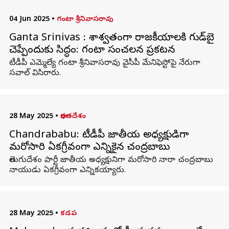
04 Jun 2025
•
గంటా శ్రీనివాసరావు
Ganta Srinivas : శాశ్వతంగా రాజకీయాలకి గుడ్‌బై
చెప్పేందుకు సిద్ధం: గంటా సంచలన ప్రకటన
టీడీపీ ఎమ్మెల్యే గంటా శ్రీనివాసరావు వైసీపీ మేనిఫెస్టోపై నేరుగా
సవాల్ విసిరారు.
28 May 2025
•
భారతదేశం
Chandrababu: టీడీపీ జాతీయ అధ్యక్షుడిగా
మరోసారి ఏకగ్రీవంగా ఎన్నికైన చంద్రబాబు
తెలుగుదేశం పార్టీ జాతీయ అధ్యక్షునిగా మరోసారి నారా చంద్రబాబు
నాయుడు ఏకగ్రీవంగా ఎన్నికయ్యారు.
28 May 2025
•
కడప