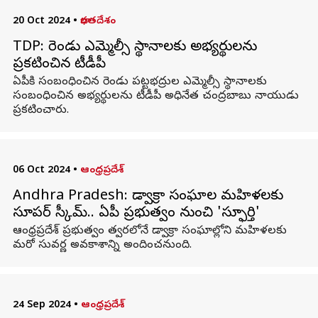
20 Oct 2024
•
భారతదేశం
TDP: రెండు ఎమ్మెల్సీ స్థానాలకు అభ్యర్థులను
ప్రకటించిన టీడీపీ
ఏపీకి సంబంధించిన రెండు పట్టభద్రుల ఎమ్మెల్సీ స్థానాలకు
సంబంధించిన అభ్యర్థులను టీడీపీ అధినేత చంద్రబాబు నాయుడు
ప్రకటించారు.
06 Oct 2024
•
ఆంధ్రప్రదేశ్
Andhra Pradesh: డ్వాక్రా సంఘాల మహిళలకు
సూపర్ స్కీమ్.. ఏపీ ప్రభుత్వం నుంచి 'స్ఫూర్తి'
ఆంధ్రప్రదేశ్ ప్రభుత్వం త్వరలోనే డ్వాక్రా సంఘాల్లోని మహిళలకు
మరో సువర్ణ అవకాశాన్ని అందించనుంది.
24 Sep 2024
•
ఆంధ్రప్రదేశ్