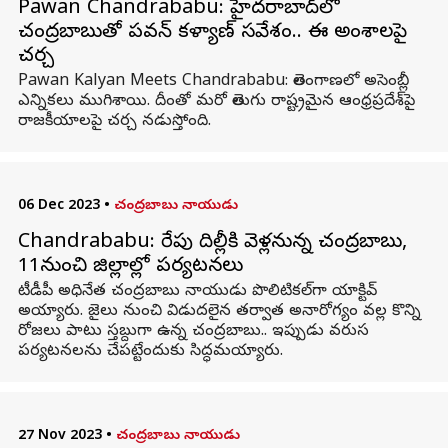
Pawan Chandrababu: హైదరాబాద్‌లో
చంద్రబాబుతో పవన్ కళ్యాణ్ సమావేశం.. ఈ అంశాలపై
చర్చ
Pawan Kalyan Meets Chandrababu: తెలంగాణలో అసెంబ్లీ
ఎన్నికలు ముగిశాయి. దీంతో మరో తెలుగు రాష్ట్రమైన ఆంధ్రప్రదేశ్‌పై
రాజకీయాలపై చర్చ నడుస్తోంది.
06 Dec 2023
•
చంద్రబాబు నాయుడు
Chandrababu: రేపు దిల్లీకి వెళ్లనున్న చంద్రబాబు,
11నుంచి జిల్లాల్లో పర్యటనలు
టీడీపీ అధినేత చంద్రబాబు నాయుడు పొలిటికల్‌గా యాక్టివ్
అయ్యారు. జైలు నుంచి విడుదలైన తర్వాత అనారోగ్యం వల్ల కొన్ని
రోజలు పాటు స్తబ్దుగా ఉన్న చంద్రబాబు.. ఇప్పుడు వరుస
పర్యటనలను చేపట్టేందుకు సిద్ధమయ్యారు.
27 Nov 2023
•
చంద్రబాబు నాయుడు