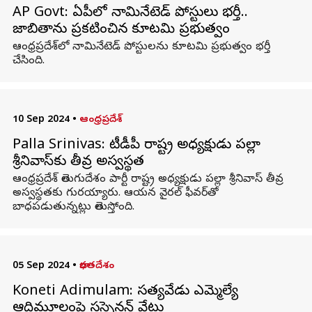
AP Govt: ఏపీలో నామినేటెడ్ పోస్టులు భర్తీ..
జాబితాను ప్రకటించిన కూటమి ప్రభుత్వం
ఆంధ్రప్రదేశ్‌లో నామినేటెడ్ పోస్టులను కూటమి ప్రభుత్వం భర్తీ
చేసింది.
10 Sep 2024
•
ఆంధ్రప్రదేశ్
Palla Srinivas: టీడీపీ రాష్ట్ర అధ్యక్షుడు పల్లా
శ్రీనివాస్‌కు తీవ్ర అస్వస్థత
ఆంధ్రప్రదేశ్ తెలుగుదేశం పార్టీ రాష్ట్ర అధ్యక్షుడు పల్లా శ్రీనివాస్ తీవ్ర
అస్వస్థతకు గురయ్యారు. ఆయన వైరల్ ఫీవర్‌తో
బాధపడుతున్నట్లు తెలుస్తోంది.
05 Sep 2024
•
భారతదేశం
Koneti Adimulam: సత్యవేడు ఎమ్మెల్యే
ఆదిమూలంపై సస్పెన్షన్ వేటు