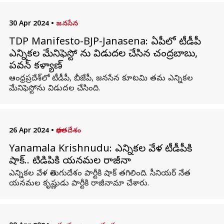
30 Apr 2024
•
జనసేన
TDP Manifesto-BJP-Janasena: ఏపీలో టీడీపీ
ఎన్నికల మేనిఫెస్టో ను విడుదల చేసిన చంద్రబాబు,
పవన్​ కళ్యాణ్
ఆంధ్రప్రదేశ్​లో టీడీపీ, బీజేపీ, జనసేన కూటమి తమ ఎన్నికల
మేనిఫెస్టోను విడుదల చేసింది.
26 Apr 2024
•
భారతదేశం
Yanamala Krishnudu: ఎన్నికల వేళ టీడీపీకి
షాక్.. టిడిపికి యనమల రాజీనామా
ఎన్నికల వేళ తెలుగుదేశం పార్టీకి షాక్ తగిలింది. సీనియర్ నేత
యనమల కృష్ణుడు పార్టీకి రాజీనామా చేశారు.