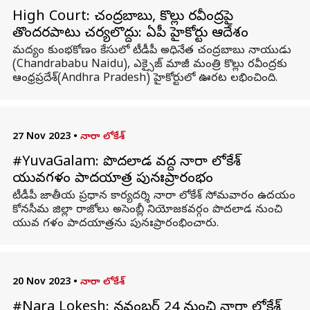
High Court: చంద్రబాబు, కొల్లు రవీంద్రపై
తొందరపాటు చర్యలొద్దు: ఏపీ హైకోర్టు ఆదేశం
మద్యం కుంభకోణం కేసులో టీడీపీ అధినేత చంద్రబాబు నాయుడు
(Chandrababu Naidu), ఎక్సైజ్ మాజీ మంత్రి కొల్లు రవీంద్రకు
ఆంధ్రప్రదేశ్(Andhra Pradesh) హైకోర్టులో ఊరట లభించింది.
27 Nov 2023
•
నారా లోకేశ్
#YuvaGalam: పొదలాడ వద్ద నారా లోకేశ్‌
యువగళం పాదయాత్ర పునఃప్రారంభం
టీడీపీ జాతీయ ప్రధాన కార్యదర్శి నారా లోకేశ్‌ సోమవారం ఉదయం
కోనసీమ జిల్లా రాజోలు అసెంబ్లీ నియోజకవర్గం పొదలాడ నుంచి
యువ గళం పాదయాత్రను పునఃప్రారంభించారు.
20 Nov 2023
•
నారా లోకేశ్
#Nara Lokesh: నవంబర్ 24 నుంచి నారా లోకేశ్