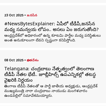
23 Oct 2025
•
జనసేన
#NewsBytesExplainer: ఏపీలో టీడీపీ,జనసేన
మధ్య సమన్వయ లోపం.. అసలు ఏం జరుగుతోంది?
ఆంధ్రప్రదేశ్‌లో అధికారంలో ఉన్న కూటమి పార్టీల మధ్య పరిస్థితులు
అంత అనుకూలంగా లేవని స్పష్టంగా కనిపిస్తోంది.
08 Oct 2025
•
భారతదేశం
Telangana: చంద్రబాబు నేతృత్వంలో తెలంగాణ
టీడీపీ నేతల భేటీ.. జూబ్లీహిల్స్ ఉపఎన్నికల్లో తటస్థ
వైఖరికి నిర్ణయం
తెలంగాణ టీడీపీ నేతలతో ఆ పార్టీ జాతీయ అధ్యక్షుడు, ఆంధ్రప్రదేశ్
ముఖ్యమంత్రి నారా చంద్రబాబు నాయుడు మంగళవారం
ఉండవల్లిలో సమావేశమయ్యారు.