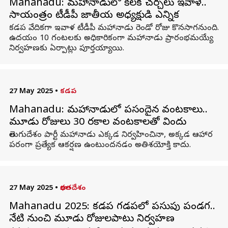
Mahanadu: మహానాడులో కీలక చర్చలు ఇవాళే..
సాయంత్రం టీడీపీ జాతీయ అధ్యక్షుడి ఎన్నిక
కడప వేదికగా ఇవాళ టీడీపీ మహానాడు రెండో రోజు కొనసాగనుంది.
ఉదయం 10 గంటలకు అధికారికంగా మహానాడు ప్రారంభమయ్యే
నిర్వహణకు ఏర్పాట్లు పూర్తయ్యాయి.
27 May 2025
•
కడప
Mahanadu: మహానాడులో పసందైన వంటకాలు..
మూడు రోజులు 30 రకాల వంటకాలతో విందు
తెలుగుదేశం పార్టీ మహానాడు ఎక్కడ నిర్వహించినా, అక్కడ ఆహార
పరంగా ప్రత్యేక ఆకర్షణ ఉంటుందనడం అతిశయోక్తి కాదు.
27 May 2025
•
భారతదేశం
Mahanadu 2025: కడప గడపలో పసుపు పండగ..
నేటి నుంచి మూడు రోజులపాటు నిర్వహణ