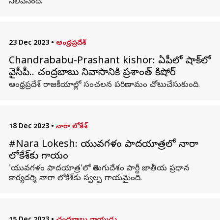
నిలిపేసింది.
23 Dec 2023
•
ఆంధ్రప్రదేశ్
Chandrababu-Prashant kishor: ఏపీలో షాక్‌లో
వైసీపీ.. చంద్రబాబు నివాసానికి ప్రశాంత్ కిషోర్
ఆంధ్రప్రదేశ్ రాజకీయాల్లో సంచలన పరిణామం చోటుచేసుకుంది.
18 Dec 2023
•
నారా లోకేశ్
#Nara Lokesh: యువగళం పాదయాత్రలో నారా
లోకేశ్‌కు గాయం
'యువగళం పాదయాత్ర'లో తెలుగుదేశం పార్టీ జాతీయ ప్రధాన
కార్యదర్శి నారా లోకేశ్‌కు స్వల్ప గాయమైంది.