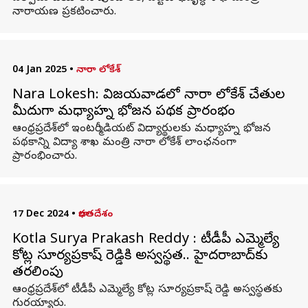
నారాయణ ప్రకటించారు.
04 Jan 2025
•
నారా లోకేశ్
Nara Lokesh: విజయవాడలో నారా లోకేశ్ చేతుల
మీదుగా మధ్యాహ్న భోజన పథక ప్రారంభం
ఆంధ్రప్రదేశ్‌లో ఇంటర్మీడియట్‌ విద్యార్థులకు మధ్యాహ్న భోజన
పథకాన్ని విద్యా శాఖ మంత్రి నారా లోకేశ్ లాంఛనంగా
ప్రారంభించారు.
17 Dec 2024
•
భారతదేశం
Kotla Surya Prakash Reddy : టీడీపీ ఎమ్మెల్యే
కోట్ల సూర్యప్రకాష్ రెడ్డికి అస్వస్థత.. హైదరాబాద్‌కు
తరలింపు
ఆంధ్రప్రదేశ్‌లో టీడీపీ ఎమ్మెల్యే కోట్ల సూర్యప్రకాష్ రెడ్డి అస్వస్థతకు
గురయ్యారు.