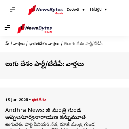
మరింత
Telugu
Telugu
హోమ్
/
వార్తలు
/
భారతదేశం వార్తలు
/
తెలుగు దేశం పార్టీ/టీడీపీ
తెలుగు దేశం పార్టీ/టీడీపీ: వార్తలు
13 Jan 2026
•
భారతదేశం
Andhra News: మాజీ మంత్రి గుండ
అప్పలసూర్యనారాయణ కన్నుమూత
తెలుగుదేశం పార్టీ సీనియర్‌ నేత, మాజీ మంత్రి గుండ