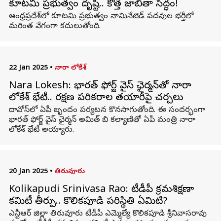
కూటమి ప్రభుత్వం దృష్టి.. కొత్త జాబితా సిద్ధం!
ఆంధ్రప్రదేశ్‌లో కూటమి ప్రభుత్వం నామినేటెడ్‌ పదవుల భర్తీలో
మరింత వేగంగా కదులుతోంది.
22 Jan 2025
•
నారా లోకేశ్
Nara Lokesh: భారత్‌ ఫోర్జ్‌ వైస్‌ ఛైర్మన్‌తో నారా
లోకేశ్ భేటీ.. రక్షణ పరికరాల తయారీపై చర్చలు
దావోస్‌లో ఏపీ బృందం పర్యటన కొనసాగుతోంది. ఈ సందర్భంగా
భారత్‌ ఫోర్జ్‌ వైస్‌ ఛైర్మన్‌ అమిత్‌ బి కల్యాణితో ఏపీ మంత్రి నారా
లోకేశ్‌ భేటీ అయ్యారు.
20 Jan 2025
•
తిరువూరు
Kolikapudi Srinivasa Rao: టీడీపీ క్రమశిక్షణా
కమిటీ తీర్పు.. కొలికపూడి పరిస్థితి ఏమిటి?
ఎన్టీఆర్ జిల్లా తిరువూరు టీడీపీ ఎమ్మెల్యే కొలికపూడి శ్రీనివాసరావు