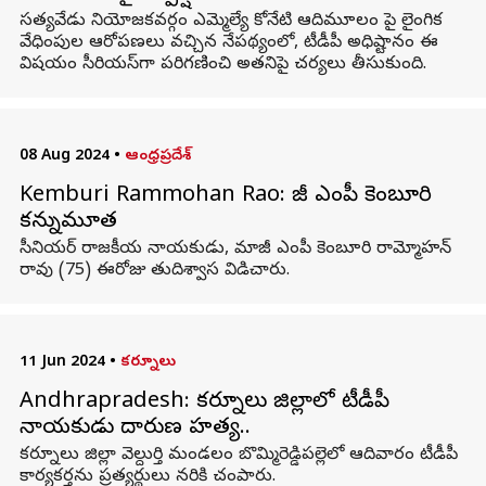
సత్యవేడు నియోజకవర్గం ఎమ్మెల్యే కోనేటి ఆదిమూలం పై లైంగిక
వేధింపుల ఆరోపణలు వచ్చిన నేపథ్యంలో, టీడీపీ అధిష్టానం ఈ
విషయం సీరియస్‌గా పరిగణించి అతనిపై చర్యలు తీసుకుంది.
08 Aug 2024
•
ఆంధ్రప్రదేశ్
Kemburi Rammohan Rao: మాజీ ఎంపీ కెంబూరి
కన్నుమూత
సీనియర్ రాజకీయ నాయకుడు, మాజీ ఎంపీ కెంబూరి రామ్మోహన్
రావు (75) ఈరోజు తుదిశ్వాస విడిచారు.
11 Jun 2024
•
కర్నూలు
Andhrapradesh: కర్నూలు జిల్లాలో టీడీపీ
నాయకుడు దారుణ హత్య..
కర్నూలు జిల్లా వెల్దుర్తి మండలం బొమ్మిరెడ్డిపల్లెలో ఆదివారం టీడీపీ
కార్యకర్తను ప్రత్యర్థులు నరికి చంపారు.