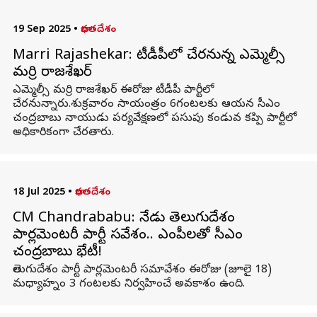
19 Sep 2025
•
భారతదేశం
Marri Rajashekar: టీడీపీలో చేరనున్న ఎమ్మెల్సీ
మర్రి రాజశేఖర్
ఎమ్మెల్సీ మర్రి రాజశేఖర్ ఈరోజు టీడీపీ పార్టీలో
చేరనున్నారు.శుక్రవారం సాయంత్రం 6గంటలకు ఆయన సీఎం
చంద్రబాబు నాయుడు పర్యవేక్షణలో పసుపు కండువ కప్పి పార్టీలో
అధికారికంగా చేరతారు.
18 Jul 2025
•
భారతదేశం
CM Chandrababu: నేడు తెలుగుదేశం
పార్లమెంటరీ పార్టీ సమావేశం.. ఎంపీలతో సీఎం
చంద్రబాబు భేటీ!
తెలుగుదేశం పార్టీ పార్లమెంటరీ సమావేశం ఈరోజు (జూలై 18)
మధ్యాహ్నం 3 గంటలకు నిర్వహించే అవకాశం ఉంది.