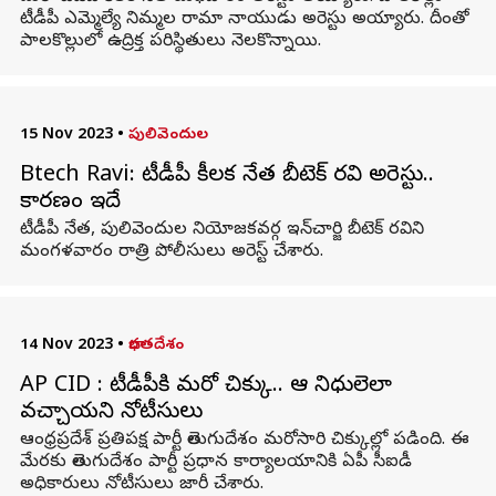
టీడీపీ ఎమ్మెల్యే నిమ్మల రామా నాయుడు అరెస్టు అయ్యారు. దీంతో
పాలకొల్లులో ఉద్రిక్త పరిస్థితులు నెలకొన్నాయి.
15 Nov 2023
•
పులివెందుల
Btech Ravi: టీడీపీ కీలక నేత బీటెక్ రవి అరెస్టు..
కారణం ఇదే
టీడీపీ నేత, పులివెందుల నియోజకవర్గ ఇన్‌చార్జి బీటెక్ రవిని
మంగళవారం రాత్రి పోలీసులు అరెస్ట్ చేశారు.
14 Nov 2023
•
భారతదేశం
AP CID : టీడీపీకి మరో చిక్కు.. ఆ నిధులెలా
వచ్చాయని నోటీసులు
ఆంధ్రప్రదేశ్ ప్రతిపక్ష పార్టీ తెలుగుదేశం మరోసారి చిక్కుల్లో పడింది. ఈ
మేరకు తెలుగుదేశం పార్టీ ప్రధాన కార్యాలయానికి ఏపీ సీఐడీ
అధికారులు నోటీసులు జారీ చేశారు.