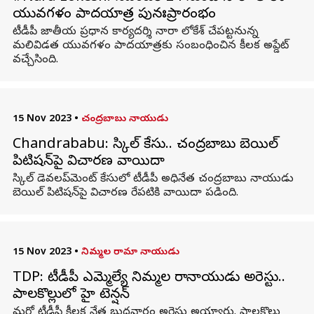
యువగళం పాదయాత్ర పునఃప్రారంభం
టీడీపీ జాతీయ ప్రధాన కార్యదర్శి నారా లోకేశ్ చేపట్టనున్న
మలివిడత యువగళం పాదయాత్రకు సంబంధించిన కీలక అప్డేట్
వచ్చేసింది.
15 Nov 2023
•
చంద్రబాబు నాయుడు
Chandrababu: స్కిల్ కేసు.. చంద్రబాబు బెయిల్
పిటిషన్‌పై విచారణ వాయిదా
స్కిల్ డెవలప్‌మెంట్ కేసులో టీడీపీ అధినేత చంద్రబాబు నాయుడు
బెయిల్ పిటిషన్‌పై విచారణ రేపటికి వాయిదా పడింది.
15 Nov 2023
•
నిమ్మల రామా నాయుడు
TDP: టీడీపీ ఎమ్మెల్యే నిమ్మల రామానాయుడు అరెస్టు..
పాలకొల్లులో హై టెన్షన్
మరో టీడీపీ కీలక నేత బుధవారం అరెస్టు అయ్యారు. పాలకొల్లు