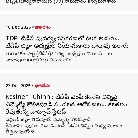
అప్పలసూర్యనారాయణ (78) సోమవారం కన్నుమూశారు.
16 Dec 2025
•
భారతదేశం
TDP: టీడీపీ పునర్వ్యవస్థీకరణలో కీలక అడుగు..
టీడీపీ జిల్లా అధ్యక్షుల నియామకాలు దాదాపు ఖరారు
తెలుగుదేశం పార్టీ (టీడీపీ)లో జిల్లా అధ్యక్షుల నియామకాలు
దాదాపుగా ఖరారైనట్లు సమాచారం.
23 Oct 2025
•
భారతదేశం
Kesineni Chinni: టీడీపీ ఎంపీ కేశినేని చిన్నిపై
ఎమ్మెల్యే కొలికపూడి సంచలన ఆరోపణలు.. కలకలం
రేపుతున్న వాట్సాప్ స్టేటస్
ఎన్టీఆర్‌ జిల్లా తిరువూరు ఎమ్మెల్యే కొలికపూడి
శ్రీనివాసరావు,విజయవాడ ఎంపీ కేశినేని చిన్నిల మధ్య వివాదం
తీవ్రమవుతోంది.