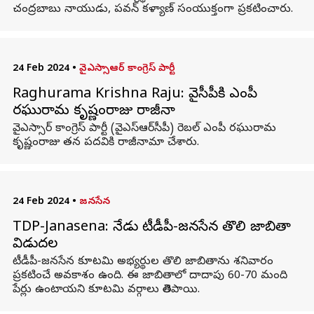
చంద్రబాబు నాయుడు, పవన్ కళ్యాణ్ సంయుక్తంగా ప్రకటించారు.
24 Feb 2024
•
వైఎస్సాఆర్ కాంగ్రెస్ పార్టీ
Raghurama Krishna Raju: వైసీపీకి ఎంపీ
రఘురామ కృష్ణంరాజు రాజీనామా
వైఎస్సార్‌ కాంగ్రెస్‌ పార్టీ (వైఎస్‌ఆర్‌సీపీ) రెబల్‌ ఎంపీ రఘురామ
కృష్ణంరాజు తన పదవికి రాజీనామా చేశారు.
24 Feb 2024
•
జనసేన
TDP-Janasena: నేడు టీడీపీ-జనసేన తొలి జాబితా
విడుదల
టీడీపీ-జనసేన కూటమి అభ్యర్థుల తొలి జాబితాను శనివారం
ప్రకటించే అవకాశం ఉంది. ఈ జాబితాలో దాదాపు 60-70 మంది
పేర్లు ఉంటాయని కూటమి వర్గాలు తెలిపాయి.