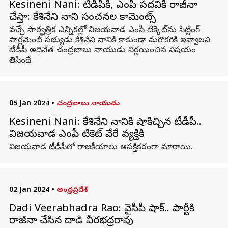
Kesineni Nani: టీడీపీకి, ఎంపీ పదవికి రాజీనామా
చేస్తా: కేశినేని నాని సంచనల కామెంట్స్
వచ్చే సార్వత్రిక ఎన్నికల్లో విజయవాడ ఎంపీ టిక్కెట్‌ను సిట్టింగ్
పార్లమెంట్ సభ్యుడు కేశినేని నానికి కాకుండా మరొకరికి ఇవ్వాలని
టీడీపీ అధినేత చంద్రబాబు నాయుడు నిర్ణయించిన విషయం
తెలిసిందే.
05 Jan 2024
•
చంద్రబాబు నాయుడు
Kesineni Nani: కేశినేని నానికి షాకిచ్చిన టీడీపీ..
విజయవాడ ఎంపీ టికెట్ వేరే వ్యక్తికి
విజయవాడ టీడీపీలో రాజకీయాలు ఆసక్తికరంగా మారాయి.
02 Jan 2024
•
ఆంధ్రప్రదేశ్
Dadi Veerabhadra Rao: వైసీపీ షాక్.. పార్టీకి
రాజీనామా చేసిన దాడి వీరభద్రరావు