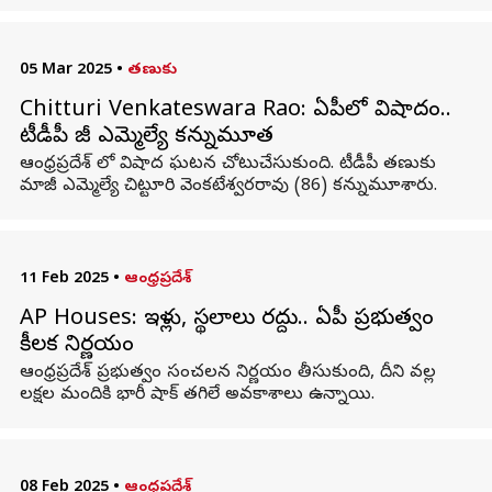
05 Mar 2025
•
తణుకు
Chitturi Venkateswara Rao: ఏపీలో విషాదం..
టీడీపీ మాజీ ఎమ్మెల్యే కన్నుమూత
ఆంధ్రప్రదేశ్ లో విషాద ఘటన చోటుచేసుకుంది. టీడీపీ తణుకు
మాజీ ఎమ్మెల్యే చిట్టూరి వెంకటేశ్వరరావు (86) కన్నుమూశారు.
11 Feb 2025
•
ఆంధ్రప్రదేశ్
AP Houses: ఇళ్లు, స్థలాలు రద్దు.. ఏపీ ప్రభుత్వం
కీలక నిర్ణయం
ఆంధ్రప్రదేశ్ ప్రభుత్వం సంచలన నిర్ణయం తీసుకుంది, దీని వల్ల
లక్షల మందికి భారీ షాక్ తగిలే అవకాశాలు ఉన్నాయి.
08 Feb 2025
•
ఆంధ్రప్రదేశ్