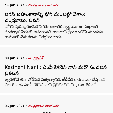
14 Jan 2024
•
చంద్రబాబు నాయుడు
జగన్ అహంకారాన్ని భోగి మంటల్లో వేశాం:
చంద్రబాబు, పవన్
భోగిని పురస్కరించుకొని 'తెలుగుజాతికి స్వర్ణయుగం-సంక్రాంతి
సంకల్పం' పేరుతో అమరావతి రాజధాని ప్రాంతంలోని మందడం
గ్రామంలో వేడుకలను నిర్వహించారు.
08 Jan 2024
•
ఆంధ్రప్రదేశ్
Kesineni Nani : ఎంపీ కేశినేని నాని మరో సంచలన
ప్రకటన
త్వరలోనే తన లోక్‌సభ సభ్యత్వానికి, టీడీపీకి రాజీనామా చేస్తానని
విజయవాడ ఎంపీ కేశినేని నాని ప్రకటించిన విషయం తెలిసిందే.
06 Jan 2024
•
చంద్రబాబు నాయుడు