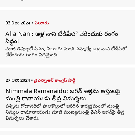
03 Dec 2024
•
ఏలూరు
Alla Nani: ఆళ్ల నాని టీడీపీలో చేరేందుకు రంగం
సిద్ధం!
మాజీ డిప్యూటీ సీఎం, ఏలూరు మాజీ ఎమ్మెల్యే ఆళ్ల నాని టీడీపీలో
చేరేందుకు రంగం సిద్ధమైంది.
27 Oct 2024
•
వైఎస్సాఆర్ కాంగ్రెస్ పార్టీ
Nimmala Ramanaidu: జగన్ అక్రమ ఆస్తులపై
మంత్రి రామానాయుడు తీవ్ర విమర్శలు
పశ్చిమ గోదావరిలో పాలకొల్లులో జరిగిన కార్యక్రమంలో మంత్రి
నిమ్మల రామానాయుడు మాజీ ముఖ్యమంత్రి వైఎస్ జగన్‌పై తీవ్ర
విమర్శలు చేశారు.