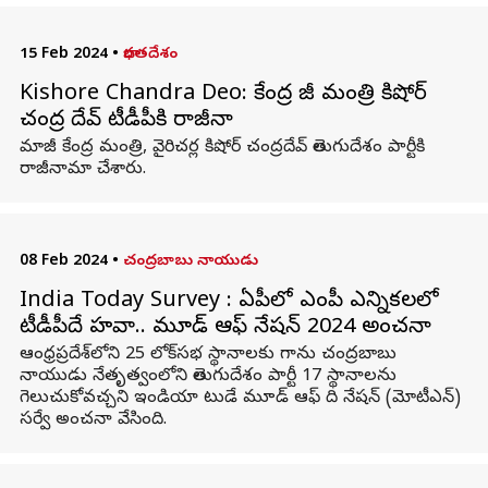
15 Feb 2024
•
భారతదేశం
Kishore Chandra Deo: కేంద్ర మాజీ మంత్రి కిషోర్
చంద్ర దేవ్ టీడీపీకి రాజీనామా
మాజీ కేంద్ర మంత్రి, వైరిచర్ల కిషోర్ చంద్రదేవ్ తెలుగుదేశం పార్టీకి
రాజీనామా చేశారు.
08 Feb 2024
•
చంద్రబాబు నాయుడు
India Today Survey : ఏపీలో ఎంపీ ఎన్నికలలో
టీడీపీదే హవా.. మూడ్ ఆఫ్ నేషన్ 2024 అంచనా
ఆంధ్రప్రదేశ్‌లోని 25 లోక్‌సభ స్థానాలకు గాను చంద్రబాబు
నాయుడు నేతృత్వంలోని తెలుగుదేశం పార్టీ 17 స్థానాలను
గెలుచుకోవచ్చని ఇండియా టుడే మూడ్ ఆఫ్ ది నేషన్ (మోటీఎన్)
సర్వే అంచనా వేసింది.