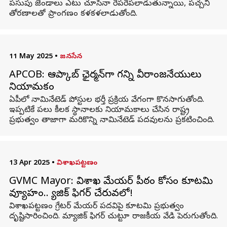
పసుపు జెండాలు ఎటు చూసినా రెపరెపలాడుతున్నాయి, పచ్చని
తోరణాలతో ప్రాంగణం కళకళలాడుతోంది.
11 May 2025
•
జనసేన
APCOB: ఆప్కాబ్‌ ఛైర్మన్‌గా గన్ని వీరాంజనేయులు
నియామకం
ఏపీలో నామినేటెడ్‌ పోస్టుల భర్తీ ప్రక్రియ వేగంగా కొనసాగుతోంది.
ఇప్పటికే పలు కీలక స్థానాలకు నియామకాలు చేసిన రాష్ట్ర
ప్రభుత్వం తాజాగా మరికొన్ని నామినేటెడ్‌ పదవులను ప్రకటించింది.
13 Apr 2025
•
విశాఖపట్టణం
GVMC Mayor: విశాఖ మేయర్ పీఠం కోసం కూటమి
వ్యూహం.. మ్యాజిక్ ఫిగర్ చేరువలో!
విశాఖపట్టణం గ్రేటర్ మేయర్ పదవిపై కూటమి ప్రభుత్వం
దృష్టిసారించింది. మ్యాజిక్ ఫిగర్ చుట్టూ రాజకీయ వేడి పెరుగుతోంది.