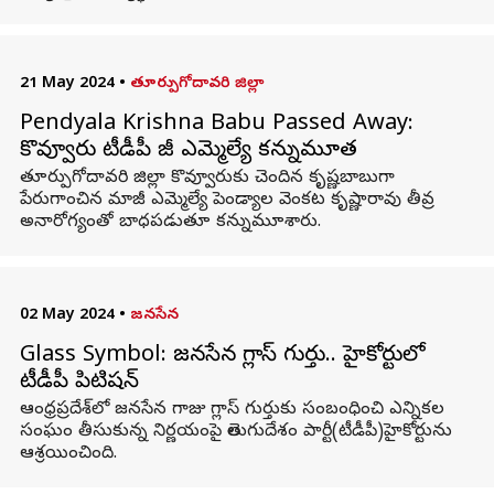
21 May 2024
•
తూర్పుగోదావరి జిల్లా
Pendyala Krishna Babu Passed Away:
కొవ్వూరు టీడీపీ మాజీ ఎమ్మెల్యే కన్నుమూత
తూర్పుగోదావరి జిల్లా కొవ్వూరుకు చెందిన కృష్ణబాబుగా
పేరుగాంచిన మాజీ ఎమ్మెల్యే పెండ్యాల వెంకట కృష్ణారావు తీవ్ర
అనారోగ్యంతో బాధపడుతూ కన్నుమూశారు.
02 May 2024
•
జనసేన
Glass Symbol: జనసేన గ్లాస్ గుర్తు.. హైకోర్టులో
టీడీపీ పిటిషన్
ఆంధ్రప్రదేశ్‌లో జనసేన గాజు గ్లాస్ గుర్తుకు సంబంధించి ఎన్నికల
సంఘం తీసుకున్న నిర్ణయంపై తెలుగుదేశం పార్టీ(టీడీపీ)హైకోర్టును
ఆశ్రయించింది.