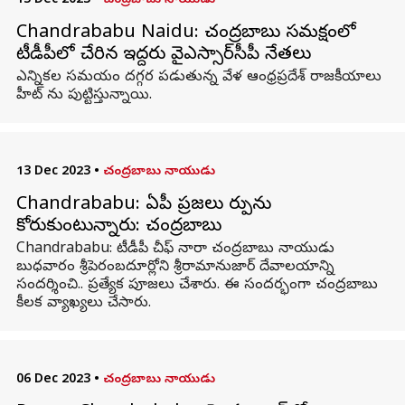
15 Dec 2023
•
చంద్రబాబు నాయుడు
Chandrababu Naidu: చంద్రబాబు సమక్షంలో
టీడీపీలో చేరిన ఇద్దరు వైఎస్సార్‌సీపీ నేతలు
ఎన్నికల సమయం దగ్గర పడుతున్న వేళ ఆంధ్రప్రదేశ్ రాజకీయాలు
హీట్ ను పుట్టిస్తున్నాయి.
13 Dec 2023
•
చంద్రబాబు నాయుడు
Chandrababu: ఏపీ ప్రజలు మార్పును
కోరుకుంటున్నారు: చంద్రబాబు
Chandrababu: టీడీపీ చీఫ్ నారా చంద్రబాబు నాయుడు
బుధవారం శ్రీపెరంబదూర్లోని శ్రీరామానుజార్ దేవాలయాన్ని
సందర్శించి.. ప్రత్యేక పూజలు చేశారు. ఈ సందర్భంగా చంద్రబాబు
కీలక వ్యాఖ్యలు చేసారు.
06 Dec 2023
•
చంద్రబాబు నాయుడు