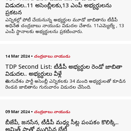
విడుదల..11 అసెంబ్లీలకు,13 ఎంపీ అభ్యర్థులను
ప్రకటన
ఎన్నికల్లో పోటీ చేయనున్న అభ్యర్థుల మూడో జాబితాను టీడీపీ
అధినేత చంద్రబాబు నాయుడు విడుదల చేశారు. 11ఎమ్యెల్యే , 13
ఎంపీ స్థానాలకు అభ్యర్థులను ప్రకటించారు.
14 Mar 2024
•
చంద్రబాబు నాయుడు
TDP Second List: టీడీపీ అభ్యర్థుల రెండో జాబితా
విడుదల.. అభ్యర్థులు వీళ్లే
తెలుగుదేశం పార్టీ అసెంబ్లీ ఎన్నికలకు 34 మంది అభ్యర్థులతో కూడిన
రెండవ జాబితాను గురువారం విడుదల చేసింది.
09 Mar 2024
•
చంద్రబాబు నాయుడు
బీజేపీ, జనసేన, టీడీపీ మధ్య సీట్ల పంపకం కొలిక్కి..
అమిత్ షాతో ముగిసిన భేటీ