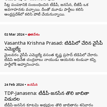
సీట్ల పంపకానికి సంబంధించిన టీడీపీ, జనసేన, బీజేపీ ఒక
అవగాహనకు వచ్చాయి. దీంతో మూడు పార్టీలు కలిసి
ఆంధ్రప్రదేశ్‌లో కలిసి పోటీ చేయనున్నాయి.
02 Mar 2024
•
భారతదేశం
Vasantha Krishna Prasad: టిడిపిలో చేరిన వైసీపీ
ఎమ్యెల్యే
మైలవరం వైసీపీ ఎమ్యెల్యే వసంత కృష్ణ ప్రసాద్ టిడిపిలో చేరారు.
టిడిపి అధినేత చంద్రబాబు నాయుడు ఆయనకు కండువా కప్పి
పార్టీలోకి ఆహ్వానించారు.
24 Feb 2024
•
జనసేన
TDP-Janasena: టీడీపీ-జనసేన తొలి జాబితా
విడుదల
టీడీపీ-జనసేన కూటమి అభ్యర్థుల తొలి జాబితాను శనివారం