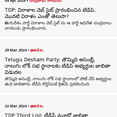
09 Apr 2024
•
చంద్రబాబు నాయుడు
TDP: విరాళాల వెబ్ సైట్ ప్రారంభించిన టిడిపి..
మొదటి విరాళం ఎంతో తెలుసా?
తెలుగుదేశం పార్టీ విరాళాల వెబ్ సైట్ ను ఆ పార్టీ అధినేత చంద్రబాబు
నాయుడు ప్రారంభించారు.
29 Mar 2024
•
భారతదేశం
Telugu Desham Party: తొమ్మిది అసెంబ్లీ,
నాలుగు లోక్ సభ స్థానాలకు టిడిపి అభ్యర్థుల జాబితా
విడుదల
తొమ్మిది అసెంబ్లీ, నాలుగు లోక్ సభ స్థానాలలో పోటీ చేసే అభ్యర్థుల
తుది జాబితాను టీడీపి కొద్దిసేపటి క్రితమే ప్రకటించింది.
22 Mar 2024
•
భారతదేశం
TDP Third List: టీడీపీ మూడో జాబితా