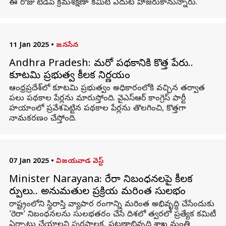
ఈ రోజు టీడీపీ క్రమశిక్షణా కమిటీ ఎదుట హాజరుకానున్నారు.
11 Jan 2025
•
జనసేన
Andhra Pradesh: మరో పథకానికి కొత్త పేరు..
కూటమి ప్రభుత్వ కీలక నిర్ణయం
ఆంధ్రప్రదేశ్‌లో కూటమి ప్రభుత్వం అధికారంలోకి వచ్చిన తర్వాత
పలు పథకాల పేర్లను మారుస్తోంది. వైఎస్‌ఆర్‌ కాంగ్రెస్‌ పార్టీ
హయాంలో ప్రవేశపెట్టిన పథకాల పేర్లను తొలగించి, కొత్తగా
నామకరణం చేస్తోంది.
07 Jan 2025
•
విజయవాడ వెస్ట్
Minister Narayana: రేరా నిబంధనలపై కీలక
మార్పులు.. అనుమతుల ప్రక్రియ మరింత సులభం
రాష్ట్రంలోని స్థిరాస్తి వ్యాపార రంగాన్ని మరింత అభివృద్ధి చేసేందుకు
'రెరా' నిబంధనలను సులభతరం చేసే దిశలో త్వరలో ప్రత్యేక కమిటీ
ఏర్పాటు చేయాలని పురపాలక, పట్టణాభివృద్ధి శాఖ మంత్రి