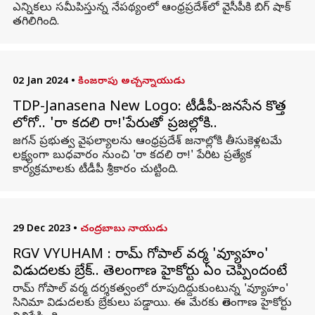
ఎన్నికలు సమీపిస్తున్న నేపథ్యంలో ఆంధ్రప్రదేశ్‌లో వైసీపీకి బిగ్ షాక్
తగిలిగింది.
02 Jan 2024
•
కింజరాపు అచ్చన్నాయుడు
TDP-Janasena New Logo: టీడీపీ-జనసేన కొత్త
లోగో.. 'రా కదలి రా!'పేరుతో ప్రజల్లోకి..
జగన్ ప్రభుత్వ వైఫల్యాలను ఆంధ్రప్రదేశ్ జనాల్లోకి తీసుకెళ్లటమే
లక్ష్యంగా బుధవారం నుంచి 'రా కదలి రా!' పేరిట ప్రత్యేక
కార్యక్రమాలకు టీడీపీ శ్రీకారం చుట్టింది.
29 Dec 2023
•
చంద్రబాబు నాయుడు
RGV VYUHAM : రామ్ గోపాల్ వర్మ 'వ్యూహం'
విడుదలకు బ్రేక్‌.. తెలంగాణ హైకోర్టు ఏం చెప్పిందంటే
రామ్ గోపాల్‌ వర్మ దర్శకత్వంలో రూపుదిద్దుకుంటున్న 'వ్యూహం'
సినిమా విడుదలకు బ్రేకులు పడ్డాయి. ఈ మేరకు తెలంగాణ హైకోర్టు