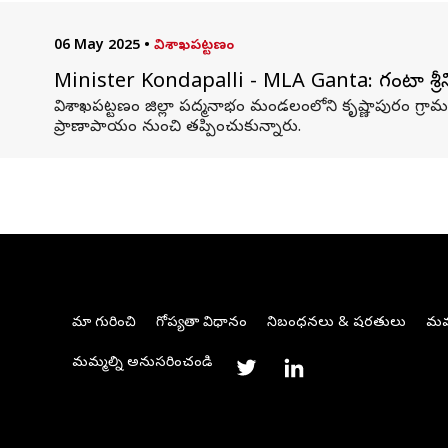
06 May 2025
•
విశాఖపట్టణం
Minister Kondapalli - MLA Ganta: గంటా శ్రీనివా
విశాఖపట్టణం జిల్లా పద్మనాభం మండలంలోని కృష్ణాపురం గ్రామంల
ప్రాణాపాయం నుంచి తప్పించుకున్నారు.
మా గురించి
గోప్యతా విధానం
నిబంధనలు & షరతులు
మమ్
మమ్మల్ని అనుసరించండి