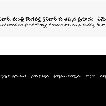
స్, మంత్రి కొండపల్లి శ్రీనివాస్ కు తప్పిన ప్రమాదం.. ఏ
ో జరిగిన ఒక ఘటనలో రాష్ట్ర పరిశ్రమల శాఖ మంత్రి కొండపల్లి శ్రీనివా
మల్ని సంప్రదించండి
నైతిక ప్రవర్తన
ఫిర్యాదుల పరిష్కారం
వార్తలు
న్యూ