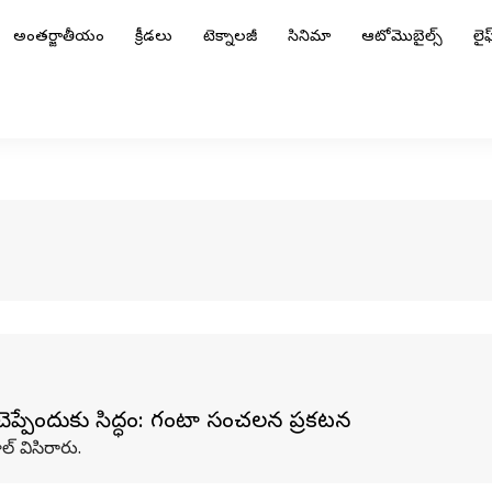
అంతర్జాతీయం
క్రీడలు
టెక్నాలజీ
సినిమా
ఆటోమొబైల్స్
లైఫ్
 చెప్పేందుకు సిద్ధం: గంటా సంచలన ప్రకటన
ాల్ విసిరారు.