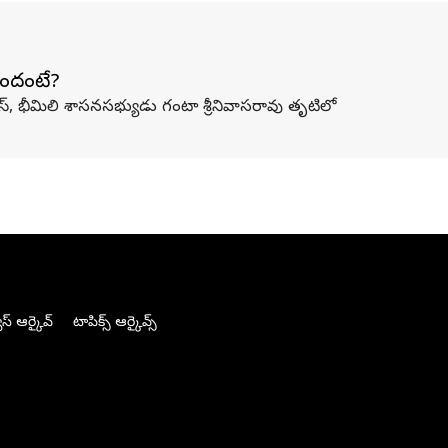
మైందంటే?
స్, భీమిలి శాసనసభ్యుడు గంటా శ్రీనివాసరావు తృటిలో
స్ ఆర్కైవ్
టాపిక్స్ ఆర్కైవ్స్