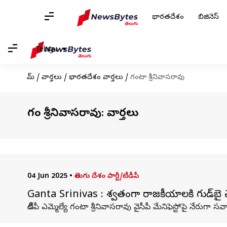
భారతదేశం
బిజినెస్
Telugu
హోమ్
/
వార్తలు
/
భారతదేశం వార్తలు
/
గంటా శ్రీనివాసరావు
గంటా శ్రీనివాసరావు: వార్తలు
04 Jun 2025
•
తెలుగు దేశం పార్టీ/టీడీపీ
Ganta Srinivas : శాశ్వతంగా రాజకీయాలకి గుడ్‌బై
టీడీపీ ఎమ్మెల్యే గంటా శ్రీనివాసరావు వైసీపీ మేనిఫెస్టోపై నేరుగా సవ