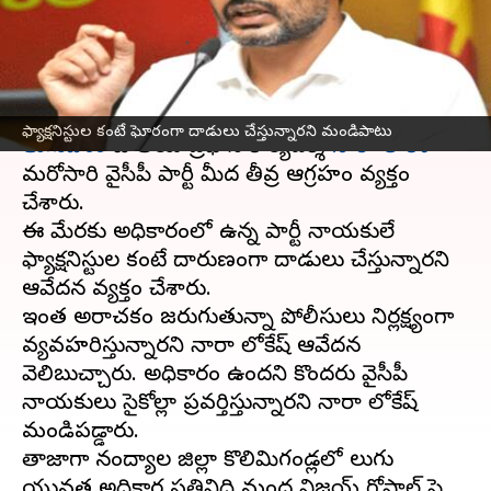
మండిపాటు
వ్రాసిన వారు
Nov 13, 2023
03:13 pm
TEJAVYAS BESTHA
ఈ వార్తాకథనం ఏంటి
ఫ్యాక్షనిస్టుల కంటే ఘోరంగా దాడులు చేస్తున్నారని మండిపాటు
తెలుగుదేశం
జాతీయ ప్రధాన కార్యదర్శి
నారా లోకేశ్
మరోసారి వైసీపీ పార్టీ మీద తీవ్ర ఆగ్రహం వ్యక్తం
చేశారు.
ఈ మేరకు అధికారంలో ఉన్న పార్టీ నాయకులే
ఫ్యాక్షనిస్టుల కంటే దారుణంగా దాడులు చేస్తున్నారని
ఆవేదన వ్యక్తం చేశారు.
ఇంత అరాచకం జరుగుతున్నా పోలీసులు నిర్లక్ష్యంగా
వ్యవహరిస్తున్నారని నారా లోకేష్ ఆవేదన
వెలిబుచ్చారు. అధికారం ఉందని కొందరు వైసీపీ
నాయకులు సైకోల్లా ప్రవర్తిస్తున్నారని నారా లోకేష్
మండిపడ్డారు.
తాజాగా నంద్యాల జిల్లా కొలిమిగండ్లలో తెలుగు
యువత అధికార ప్రతినిధి మంద విజయ్ గోపాల్ పై