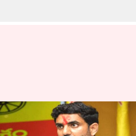
Nara Lokesh : వైసీపీ శ్రేణులపై నారా
లోకేష్ సీరియస్.. ఫ్యాక్షనిస్టుల కంటే
ఘోరంగా దాడులు చేస్తున్నారని