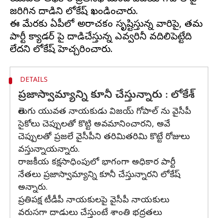
జరిగిన దాడిని లోకేష్ ఖండించారు.
ఈ మేరకు ఏపీలో అరాచకం సృష్టిస్తున్న వారిపై, తమ
పార్టీ క్యాడర్ పై దాడిచేస్తున్న ఎవ్వరినీ వదిలిపెట్టేది
DETAILS
ప్రజాస్వామ్యాన్ని కూనీ చేస్తున్నారు : లోకేశ్
తెలుగు యువత నాయకుడు విజయ్ గోపాల్ ను వైసీపీ
సైకోలు చెప్పులతో కొట్టి అవమానించారని, అవే
చెప్పులతో ప్రజలే వైసీపీని తరిమితరిమి కొట్టే రోజులు
వస్తున్నాయన్నారు.
రాజకీయ కక్షసాధింపులో భాగంగా అధికార పార్టీ
నేతలు ప్రజాస్వామ్యాన్ని కూనీ చేస్తున్నారని లోకేష్
అన్నారు.
ప్రతిపక్ష టీడీపీ నాయకులపై వైసీపీ నాయకులు
వరుసగా దాడులు చేస్తుంటే శాంతి భద్రతలు