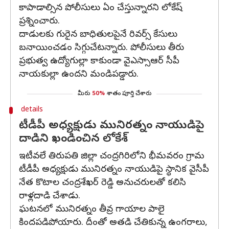
కాపాడాల్సిన పోలీసులు ఏం చేస్తున్నారని లోకేష్
ప్రశ్నించారు.
దాడులకు గురైన బాధితులపైనే రివర్స్ కేసులు
బనాయించడం సిగ్గుచేటన్నారు. పోలీసులు తీరు
ప్రభుత్వ ఉద్యోగుల్లా కాకుండా వైఎస్సాఆర్ సీపీ
నాయకుల్లా ఉందని మండిపడ్డారు.
మీరు
50%
శాతం పూర్తి చేశారు
details
టీడీపీ అధ్యక్షుడు మునిరత్నం నాయుడిపై
దాడిని ఖండించిన లోకేశ్
ఇటీవలే తిరుపతి జిల్లా చంద్రగిరిలోని భీమవరం గ్రామ
టీడీపీ అధ్యక్షుడు మునిరత్నం నాయుడిపై స్థానిక వైసీపీ
నేత కొటాల చంద్రశేఖర్ రెడ్డి అనుచరులతో కలిసి
రాళ్లదాడి చేశాడు.
ఘటనలో మునిరత్నం తీవ్ర గాయాల పాలై
కిందపడిపోయారు. దీంతో అతడి చేతికున్న ఉంగరాలు,