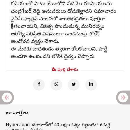
కడియంతో పాటు జేబులోని పదివేల రూపాయలను
చంద్రశేఖర్ రెడ్డి అనుచరులు దోచుకెళ్లారని సమాచారం.
వైసీపీ ఫ్యాక్షన్ పాలనలో శాంతిభద్రతలు పూర్తిగా
క్షీణించాయని, చికిత్స పొందుతున్న మునిరత్నం
ఆరోగ్య పరిస్థితి విషమంగా ఉండటంపై లోకేశ్
ఆందోళన వ్యక్తం చేశారు.
ఈ మేరకు బాధితుడు త్వరగా కోలకోవాలని, పార్టీ
అండగా ఉంటందని లోకేశ్ ధైర్యం చెప్పారు.
మీరు పూర్తి చేశారు
తాజా వార్తలు
Hyderabad: హైదరాబాద్‌లో 40 లక్షల ఓట్లు గల్లంతు? ఓటర్ల