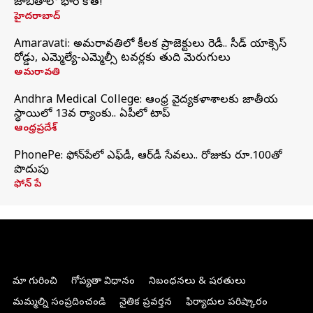
జాబితాలో భారీ కోత!
హైదరాబాద్
Amaravati: అమరావతిలో కీలక ప్రాజెక్టులు రెడీ.. సీడ్‌ యాక్సెస్‌
రోడ్డు, ఎమ్మెల్యే-ఎమ్మెల్సీ టవర్లకు తుది మెరుగులు
అమరావతి
Andhra Medical College: ఆంధ్ర వైద్యకళాశాలకు జాతీయ
స్థాయిలో 13వ ర్యాంకు.. ఏపీలో టాప్
ఆంధ్రప్రదేశ్
PhonePe: ఫోన్‌పేలో ఎఫ్‌డీ, ఆర్‌డీ సేవలు.. రోజుకు రూ.100తో
పొదుపు
ఫోన్‌ పే
మా గురించి
గోప్యతా విధానం
నిబంధనలు & షరతులు
మమ్మల్ని సంప్రదించండి
నైతిక ప్రవర్తన
ఫిర్యాదుల పరిష్కారం