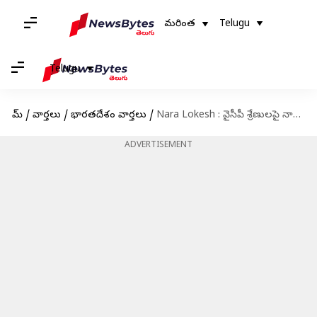
మరింత
Telugu
Telugu
హోమ్
/
వార్తలు
/
భారతదేశం వార్తలు
/
Nara Lokesh : వైసీపీ శ్రేణులపై నారా లోకేష్ సీరియస్.. ఫ్యాక్షనిస్టుల కంటే ఘోరంగా దాడులు చేస్తున్నారని మండిపాటు
ADVERTISEMENT