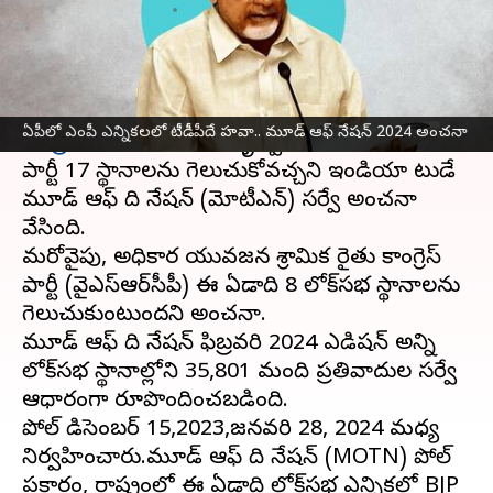
వ్రాసిన వారు
Feb 08, 2024
05:48 pm
Sirish Praharaju
ఈ వార్తాకథనం ఏంటి
ఆంధ్రప్రదేశ్‌
లోని 25 లోక్‌సభ స్థానాలకు గాను
ఏపీలో ఎంపీ ఎన్నికలలో టీడీపీదే హవా.. మూడ్ ఆఫ్ నేషన్ 2024 అంచనా
చంద్రబాబు నాయుడు
నేతృత్వంలోని తెలుగుదేశం
పార్టీ 17 స్థానాలను గెలుచుకోవచ్చని ఇండియా టుడే
మూడ్ ఆఫ్ ది నేషన్ (మోటీఎన్) సర్వే అంచనా
వేసింది.
మరోవైపు, అధికార యువజన శ్రామిక రైతు కాంగ్రెస్
పార్టీ (వైఎస్‌ఆర్‌సీపీ) ఈ ఏడాది 8 లోక్‌సభ స్థానాలను
గెలుచుకుంటుందని అంచనా.
మూడ్ ఆఫ్ ది నేషన్ ఫిబ్రవరి 2024 ఎడిషన్ అన్ని
లోక్‌సభ స్థానాల్లోని 35,801 మంది ప్రతివాదుల సర్వే
ఆధారంగా రూపొందించబడింది.
పోల్ డిసెంబర్ 15,2023,జనవరి 28, 2024 మధ్య
నిర్వహించారు.మూడ్ ఆఫ్ ది నేషన్ (MOTN) పోల్
ప్రకారం, రాష్ట్రంలో ఈ ఏడాది లోక్‌సభ ఎన్నికల్లో BJP