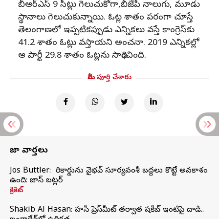
బీఆర్‌ఎస్ 9 సీట్లు గెలుచుకోగా,బీజేపీ నాలుగు, మూడు
స్థానాలు గెలుచుకున్నాయి. ఓట్ల శాతం పరంగా చూస్తే
తెలంగాణలో ఇప్పటికప్పుడు ఎన్నికలు వస్తే కాంగ్రెస్‌కు
41.2 శాతం ఓట్లు వస్తాయని అంచనా. 2019 ఎన్నికల్లో
ఆ పార్టీ 29.8 శాతం ఓట్లను సాధించింది.
మీరు పూర్తి చేశారు
తాజా వార్తలు
Jos Buttler: నా రికార్డును వైభవ్ సూర్యవంశీ బద్దలు కొట్టే అవకాశం
ఉంది: జాస్ బట్లర్
క్రికెట్
Shakib Al Hasan: హసీనా ప్రెస్‌మీట్‌ తర్వాత షకీబ్‌ ఇంటిపై దాడి..