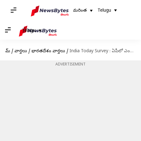
మరింత
Telugu
Telugu
హోమ్
/
వార్తలు
/
భారతదేశం వార్తలు
/
India Today Survey : ఏపీలో ఎంపీ ఎన్నికలలో టీడీపీదే హవా.. మూడ్ ఆఫ్ నేషన్ 2024 అంచనా
ADVERTISEMENT