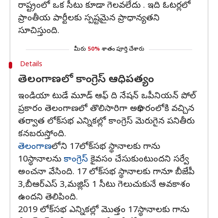
రాష్ట్రంలో ఒక సీటు కూడా గెలవలేదు . ఇది ఓటర్లలో
ప్రాంతీయ పార్టీలకు స్పష్టమైన ప్రాధాన్యతని
సూచిస్తుంది.
మీరు
50%
శాతం పూర్తి చేశారు
Details
తెలంగాణలో కాంగ్రెస్ ఆధిపత్యం
ఇండియా టుడే మూడ్ ఆఫ్ ది నేషన్ ఒపీనియన్ పోల్
ప్రకారం తెలంగాణలో తొలిసారిగా అధికారంలోకి వచ్చిన
తర్వాత లోక్‌సభ ఎన్నికల్లో కాంగ్రెస్ మెరుగైన పనితీరు
కనబరుస్తోంది.
తెలంగాణ
లోని 17లోక్‌సభ స్థానాలకు గాను
10స్థానాలను
కాంగ్రెస్‌
కైవసం చేసుకుంటుందని సర్వే
అంచనా వేసింది. 17 లోక్‌సభ స్థానాలకు గానూ బీజేపీ
3,బీఆర్ఎస్ 3,మజ్లిస్‌ 1 సీటు గెలుచుకునే అవకాశం
ఉందని తెలిపింది.
2019 లోక్‌సభ ఎన్నికల్లో మొత్తం 17స్థానాలకు గాను