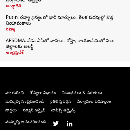
బంగ్లాదేశ్‌లో ఉద్రిక్తత
బంగ్లాదేశ్
Putin: రష్యా సైన్యంలో భారీ మార్పులు.. కీలక పదవుల్లో కొత్త
నియామకాలు
రష్యా
APSDMA: నేడు ఏపీలో వానలు.. కోస్తా, రాయలసీమలో పలు
జిల్లాలకు అలర్ట్
ఆంధ్రప్రదేశ్
మా గురించి
గోప్యతా విధానం
నిబంధనలు & షరతులు
మమ్మల్ని సంప్రదించండి
నైతిక ప్రవర్తన
ఫిర్యాదుల పరిష్కారం
వార్తలు
న్యూస్ ఆర్కైవ్
టాపిక్స్ ఆర్కైవ్స్
మమ్మల్ని అనుసరించండి