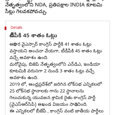
నేతృత్వంలోని NDA, ప్రతిపక్షాల INDIA కూటమి
Details
టీడీపీకి 45 శాతం ఓట్లు
అధికార వైఎస్సార్ కాంగ్రెస్ పార్టీకి 41 శాతం ఓట్లు
వస్తాయని అంచనా వేయగా, టీడీపీకి 45 శాతం ఓట్లు
వచ్చే అవకాశం ఉంది.
మరోవైపు, బిజెపి నేతృత్వంలోని ఎన్‌డిఎ, ఇండియా
కూటమికి వరుసగా 2 నుండి 3 శాతం ఓట్లు వచ్చే
అవకాశం ఉంది.
2019 లో, ఆంధ్రప్రదేశ్‌లో జరిగిన లోక్‌సభ ఎన్నికలలో
25 లోక్‌సభ స్థానాలకు గాను 22 స్థానాలను
గెలుచుకున్న యువజన శ్రామిక రైతు కాంగ్రెస్ పార్టీ
(వైఎస్‌ఆర్‌సిపి) అఖండ విజయం సాధించింది.
ఈ ఎన్నికలలో బీజేపీ , కాంగ్రెస్ వంటి జాతీయ పార్టీలు