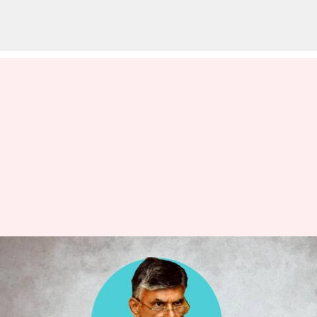
India Today Survey : ఏపీలో ఎంపీ
ఎన్నికలలో టీడీపీదే హవా.. మూడ్
ఆఫ్ నేషన్ 2024 అంచనా