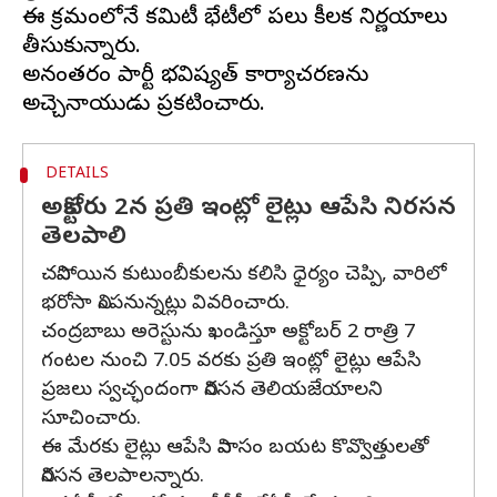
ఈ క్రమంలోనే కమిటీ భేటీలో పలు కీలక నిర్ణయాలు
తీసుకున్నారు.
అనంతరం పార్టీ భవిష్యత్ కార్యాచరణను
DETAILS
అక్టోబరు 2న ప్రతి ఇంట్లో లైట్లు ఆపేసి నిరసన
తెలపాలి
చనిపోయిన కుటుంబీకులను కలిసి ధైర్యం చెప్పి, వారిలో
భరోసా నింపనున్నట్లు వివరించారు.
చంద్రబాబు అరెస్టును ఖండిస్తూ అక్టోబర్‌ 2 రాత్రి 7
గంటల నుంచి 7.05 వరకు ప్రతి ఇంట్లో లైట్లు ఆపేసి
ప్రజలు స్వచ్ఛందంగా నిరసన తెలియజేయాలని
సూచించారు.
ఈ మేరకు లైట్లు ఆపేసి నివాసం బయట కొవ్వొత్తులతో
నిరసన తెలపాలన్నారు.