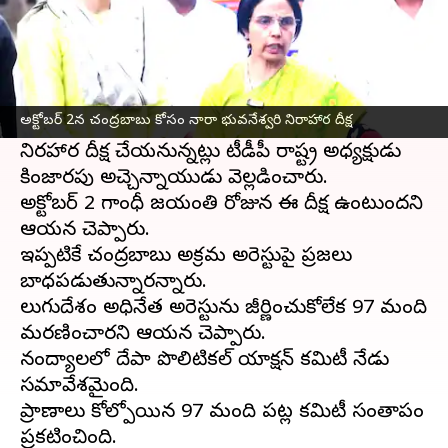
ఈ వార్తాకథనం ఏంటి
తెలుగుదేశం
పార్టీ అధినేత నారా
చంద్రబాబునాయుడు
అరెస్ట్ పై నిరసన జ్వాలలు కొనసాగుతున్నాయి.
అక్టోబర్‌ 2న చంద్రబాబు కోసం నారా భువనేశ్వరి నిరాహార దీక్ష
ఈ మేరకు ఆయన సతీమణి, నారా భువనేశ్వరి
నిరహార దీక్ష చేయనున్నట్లు టీడీపీ రాష్ట్ర అధ్యక్షుడు
కింజారపు అచ్చెన్నాయుడు వెల్లడించారు.
అక్టోబర్ 2 గాంధీ జయంతి రోజున ఈ దీక్ష ఉంటుందని
ఆయన చెప్పారు.
ఇప్పటికే చంద్రబాబు అక్రమ అరెస్టుపై ప్రజలు
బాధపడుతున్నారన్నారు.
తెలుగుదేశం అధినేత అరెస్టును జీర్ణించుకోలేక 97 మంది
మరణించారని ఆయన చెప్పారు.
నంద్యాలలో తెదేపా పొలిటికల్ యాక్షన్ కమిటీ నేడు
సమావేశమైంది.
ప్రాణాలు కోల్పోయిన 97 మంది పట్ల కమిటీ సంతాపం
ప్రకటించింది.