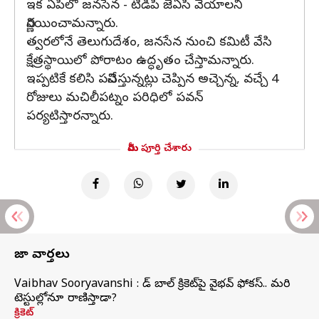
ఇక ఏపీలో జనసేన - టీడీపీ జేఏసీ వేయాలని
నిర్ణయించామన్నారు.
త్వరలోనే తెలుగుదేశం, జనసేన నుంచి కమిటీ వేసి
క్షేత్రస్థాయిలో పోరాటం ఉద్ధృతం చేస్తామన్నారు.
ఇప్పటికే కలిసి పనిచేస్తున్నట్లు చెప్పిన అచ్చెన్న, వచ్చే 4
రోజులు మచిలీపట్నం పరిధిలో పవన్‌
పర్యటిస్తారన్నారు.
మీరు పూర్తి చేశారు
తాజా వార్తలు
Vaibhav Sooryavanshi : రెడ్ బాల్ క్రికెట్‌పై వైభవ్ ఫోకస్.. మరి
టెస్టుల్లోనూ రాణిస్తాడా?
క్రికెట్