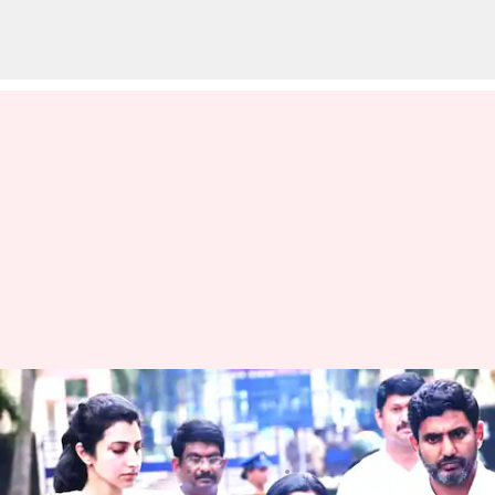
Chandrababu Arrest: అక్టోబర్‌ 2న
నారా భువనేశ్వరి నిరాహార దీక్ష
వ్రాసిన వారు
Sep 30, 2023
04:19 pm
TEJAVYAS BESTHA