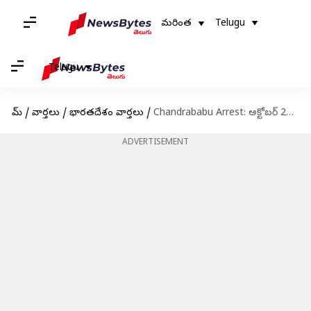
మరింత
Telugu
Telugu
హోమ్
/
వార్తలు
/
భారతదేశం వార్తలు
/
Chandrababu Arrest: అక్టోబర్‌ 2న నారా భువనేశ్వరి నిరాహార దీక్ష
ADVERTISEMENT