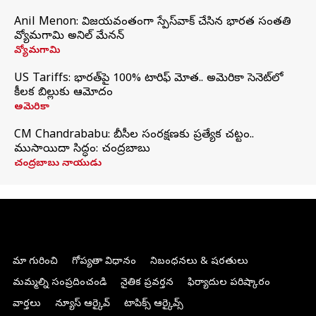
Anil Menon: విజయవంతంగా స్పేస్‌వాక్‌ చేసిన భారత సంతతి
వ్యోమగామి అనిల్‌ మేనన్
వ్యోమగామి
US Tariffs: భారత్‌పై 100% టారిఫ్‌ మోత.. అమెరికా సెనెట్‌లో
కీలక బిల్లుకు ఆమోదం
అమెరికా
CM Chandrababu: బీసీల సంరక్షణకు ప్రత్యేక చట్టం..
ముసాయిదా సిద్ధం: చంద్రబాబు
చంద్రబాబు నాయుడు
మా గురించి
గోప్యతా విధానం
నిబంధనలు & షరతులు
మమ్మల్ని సంప్రదించండి
నైతిక ప్రవర్తన
ఫిర్యాదుల పరిష్కారం
వార్తలు
న్యూస్ ఆర్కైవ్
టాపిక్స్ ఆర్కైవ్స్