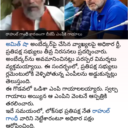
వ్రాసిన వారు
Dec 19, 2024
11:32 am
Sirish Praharaju
ఈ వార్తాకథనం ఏంటి
పార్లమెంటు ఆవరణలో గురువారం తీవ్ర ఉద్రిక్తతలు
రాహుల్ గాంధీ కారణంగా బీజేపీ ఎంపీకి గాయాలు
అమిత్‌ షా
అంబేద్కర్‌పై చేసిన వ్యాఖ్యలపై అధికార పార్టీ,
ప్రతిపక్ష సభ్యులు తీవ్ర నిరసనలు ప్రదర్శించారు.
అంబేద్కర్‌ను అవమానించినట్లు పరస్పర విమర్శలు
వ్యక్తమయ్యాయి. ఈ సందర్భంలో, ప్రతిపక్ష సభ్యులు
పార్లమెంటులోకి వెళ్ళిపోతున్న ఎంపీలను అడ్డుకున్నట్లు
తెలుస్తుంది.
ఈ గొడవలో ఒడిశా ఎంపి గాయాలపాలయ్యారు. స్వల్ప
గాయాలు అయ్యిన ఆ ఎంపిని వెంటనే ఆస్పత్రికి
తరలించారు.
ఇదే సమయంలో, లోక్‌సభ ప్రతిపక్ష నేత
రాహుల్‌
గాంధీ
వారిని నెట్టేశారంటూ అధికార పక్షం
ఆరోపించింది.