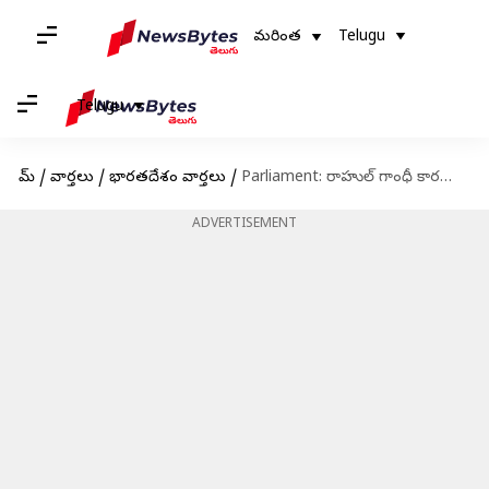
మరింత
Telugu
Telugu
హోమ్
/
వార్తలు
/
భారతదేశం వార్తలు
/
Parliament: రాహుల్ గాంధీ కారణంగా బీజేపీ ఎంపీకి గాయాలు.. స్పందించిన కాంగ్రెస్ నేత
ADVERTISEMENT