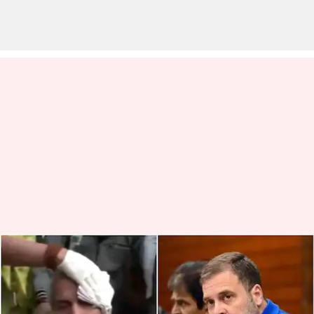
Parliament: రాహుల్ గాంధీ
కారణంగా బీజేపీ ఎంపీకి గాయాలు..
స్పందించిన కాంగ్రెస్ నేత