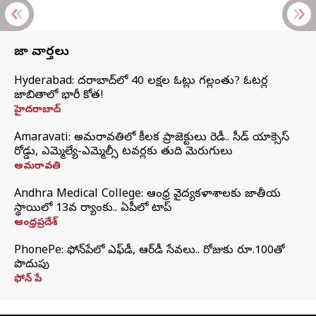
తాజా వార్తలు
Hyderabad: హైదరాబాద్‌లో 40 లక్షల ఓట్లు గల్లంతు? ఓటర్ల
జాబితాలో భారీ కోత!
హైదరాబాద్
Amaravati: అమరావతిలో కీలక ప్రాజెక్టులు రెడీ.. సీడ్‌ యాక్సెస్‌
రోడ్డు, ఎమ్మెల్యే-ఎమ్మెల్సీ టవర్లకు తుది మెరుగులు
అమరావతి
Andhra Medical College: ఆంధ్ర వైద్యకళాశాలకు జాతీయ
స్థాయిలో 13వ ర్యాంకు.. ఏపీలో టాప్
ఆంధ్రప్రదేశ్
PhonePe: ఫోన్‌పేలో ఎఫ్‌డీ, ఆర్‌డీ సేవలు.. రోజుకు రూ.100తో
పొదుపు
ఫోన్‌ పే