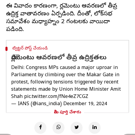
ఈ వివాదం కారణంగా, పార్లమెంటు ఆవరణలో తీవ్ర
ఉద్రిక్త వాతావరణం ఏర్పడింది. దీంతో, లోక్‌సభ
సమావేశం మధ్యాహ్నం 2 గంటలకు వాయిదా
ట్విట్టర్ పోస్ట్ చేయండి
పార్లమెంటు ఆవరణలో తీవ్ర ఉద్రిక్తతలు
Delhi: Congress MPs caused a major uproar in
Parliament by climbing over the Makar Gate in
protest, following tensions triggered by recent
statements made by Union Home Minister Amit
Shah
pic.twitter.com/fNe4eZ7CGZ
— IANS (@ians_india)
December 19, 2024
మీరు పూర్తి చేశారు