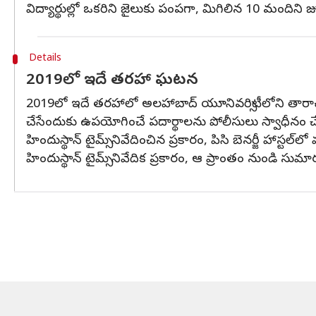
విద్యార్థుల్లో ఒకరిని జైలుకు పంపగా, మిగిలిన 10 మందిని 
Details
2019లో ఇదే తరహా ఘటన
2019లో ఇదే తరహాలో అలహాబాద్ యూనివర్సిటీలోని తారాచంద్, 
చేసేందుకు ఉపయోగించే పదార్థాలను పోలీసులు స్వాధీనం చే
హిందుస్థాన్ టైమ్స్ నివేదించిన ప్రకారం, పిసి బెనర్జీ హాస్టల
హిందుస్థాన్ టైమ్స్ నివేదిక ప్రకారం, ఆ ప్రాంతం నుండి సుమ