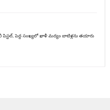
 పిస్టల్, పెద్ద సంఖ్యలో ఖాళీ మద్యం బాటిళ్లను తయారు