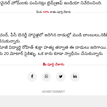
జువైనల్ హోమ్‌లకు పంపినట్లు టైమ్స్ ఆఫ్ ఇండియా నివేదించింది.
మీరు
50%
శాతం పూర్తి చేశారు
పీసీ బెనర్జీ హాస్టళ్లలో జరిగిన దాడుల్లో ముడి బాంబులు,నకిలీ
సుకున్నారు.
్‌లో మాజీ విద్యార్థి రోహిత్ శుక్లా హత్య తర్వాత ఈ దాడులు జరిగాయి.
ారు 20 మోటార్ సైకిళ్ళు, ఒక కారు కూడా స్వాధీనం చేసుకున్నారు.
మీరు పూర్తి చేశారు
ADVERTISEMENT