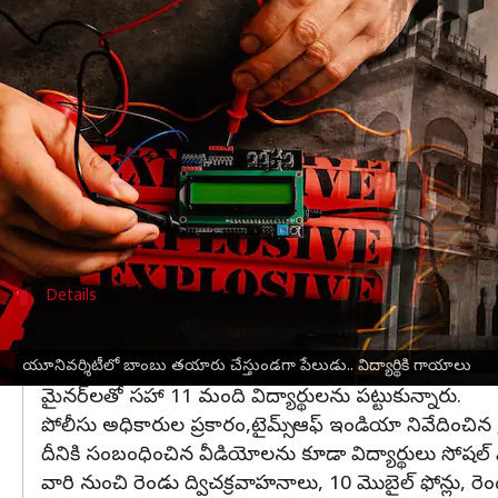
వ్రాసిన వారు
Dec 14, 2023
01:32 pm
Sirish Praharaju
ఈ వార్తాకథనం ఏంటి
ఉత్తర్‌ప్రదేశ్
'లోని అలహాబాద్ యూనివర్సిటీలో ఎంఏ విద్య
పిసి బెనర్జీ హాస్టల్‌లోని తన గదిలో బాంబు పేలడంతో ప్
వార్తా సంస్థ పిటిఐకి తెలిపారు.
ఈ ఘటనలో మరో విద్యార్థికి స్వల్ప గాయాలయ్యాయి. క్షతగాత
Details
ప్రయాగ్‌రాజ్‌లోని పాఠశాలల గేట్ల వద్ద బాంబుల
గత సంవత్సరం, ఉత్తర్‌ప్రదేశ్ పోలీసులు తమ గ్యాంగ్ ఆధిపత
యూనివర్శిటీలో బాంబు తయారు చేస్తుండగా పేలుడు.. విద్యార్థికి గాయాలు
మైనర్‌లతో సహా 11 మంది విద్యార్థులను పట్టుకున్నారు.
పోలీసు అధికారుల ప్రకారం,టైమ్స్ ఆఫ్ ఇండియా నివేదించిన ప
దీనికి సంబంధించిన వీడియోలను కూడా విద్యార్థులు సోషల్
వారి నుంచి రెండు ద్విచక్రవాహనాలు, 10 మొబైల్ ఫోన్లు, 