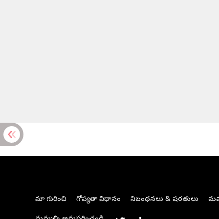
మా గురించి
గోప్యతా విధానం
నిబంధనలు & షరతులు
మమ్