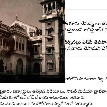
ార్థి బుధవారం తన హాస్టల్ గదిలో తయారు చేస్తున్న బాం
రభాత్ యాదవ్ అనే విద్యార్థి చేతికి గాయమైందని అసిస్టెంట్
్రులను ఎస్‌ఆర్‌ఎన్‌ ఆస్పత్రిలో చేర్చినట్లు ఏసీపీ తెలిపా
ు
్యాన్ని నిరూపించే ప్రయత్నంలో ప్రయాగ్‌రాజ్‌లోని పాఠశాలల గేట
్రకారం విద్యార్థులు ఆన్‌లైన్ వీడియోలు, సోషల్ మీడియా ప్లాట్‌
 మీడియాలో అప్‌లోడ్ చేశారని అధికారులు తెలిపారు.
రెండు ముడి బాంబులను పోలీసులు స్వాధీనం చేసుకున్నారు.