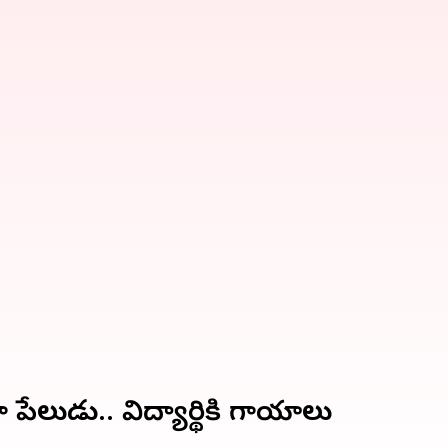
ేలుడు.. విద్యార్థికి గాయాలు