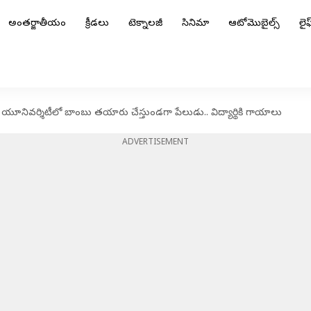
అంతర్జాతీయం
క్రీడలు
టెక్నాలజీ
సినిమా
ఆటోమొబైల్స్
లైఫ్
యూనివర్శిటీలో బాంబు తయారు చేస్తుండగా పేలుడు.. విద్యార్థికి గాయాలు
ADVERTISEMENT