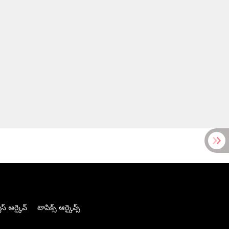
స్ ఆర్కైవ్
టాపిక్స్ ఆర్కైవ్స్