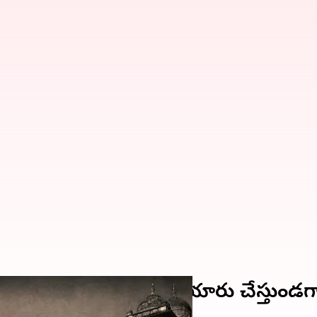
ివర్శిటీలో బాంబు తయారు చేస్తుండగా ప