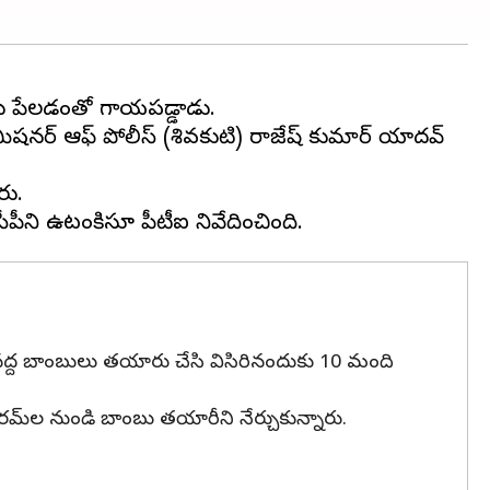
బు పేలడంతో గాయపడ్డాడు.
 కమిషనర్ ఆఫ్ పోలీస్ (శివకుటి) రాజేష్ కుమార్ యాదవ్
రు.
్ల వద్ద బాంబులు తయారు చేసి విసిరినందుకు 10 మంది
ఫారమ్‌ల నుండి బాంబు తయారీని నేర్చుకున్నారు.