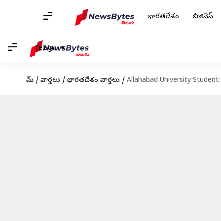
భారతదేశం
బిజినెస్
Telugu
హోమ్
/
వార్తలు
/
భారతదేశం వార్తలు
/
Allahabad University Student: 