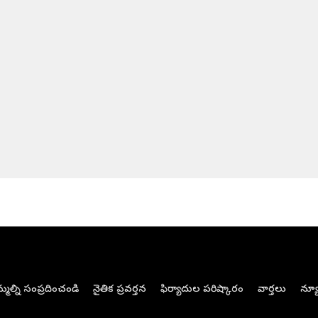
మల్ని సంప్రదించండి
నైతిక ప్రవర్తన
ఫిర్యాదుల పరిష్కారం
వార్తలు
న్యూ