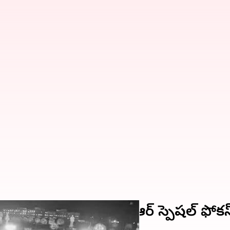
రిహద్దు ప్రాంతాలపై కేసీఆర్ స్పెషల్ ఫోకస