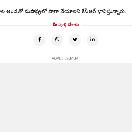
డతో మహారాష్ట్రలో పాగా వేయాలని కేసీఆర్ భావిస్తున్నారు.
మీరు పూర్తి చేశారు
ADVERTISEMENT