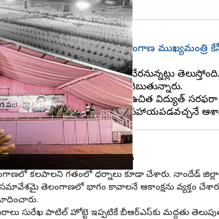
 నాందేడ్‌లో నిర్వహించేందుకు
తెలంగాణ ముఖ్యమంత్రి కేస
ంగ సభ సందర్భంగా బీఆర్ఎస్‌లో చేరనున్నట్లు తెలుస్తోంద
 కనబరుస్తున్నట్లు పార్టీ నాయకులు చెబుతున్నారు.
ర్ కిట్లు, ఆసరా పింఛన్లు, రైతులకు ఉచిత విద్యుత్ సరఫరా 
ఘం అధ్యక్షురాలు సురేఖ మద్దతు
ాణలో కలపాలని గతంలో ధర్నాలు కూడా చేశారు. నాందేడ్ జిల్లాలోని న
తో సమావేశమై తెలంగాణలో భాగం కావాలనే ఆకాంక్షను వ్యక్తం చేశ
మోదించారు.
రాలు సురేఖ పాటిల్ హోట్టె ఇప్పటికే బీఆర్‌ఎస్‌కు మద్దతు తెలుపు