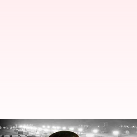
ఫిబ్రవరి 5న నాందేడ్‌లో బీఆర్ఎస్ సభ, స