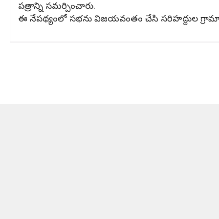
పత్రాన్ని సమర్పించారు.
ఈ నేపథ్యంలో సభను విజయవంతం చేసి సరిహద్దుల గ్రామాల అం