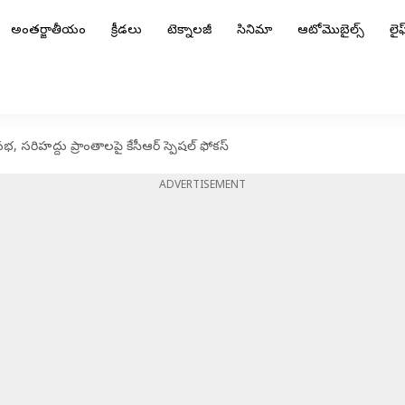
అంతర్జాతీయం
క్రీడలు
టెక్నాలజీ
సినిమా
ఆటోమొబైల్స్
లైఫ్
భ, సరిహద్దు ప్రాంతాలపై కేసీఆర్ స్పెషల్ ఫోకస్
ADVERTISEMENT