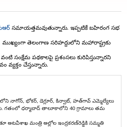
ీఆర్
సమాయత్తమవుతున్నారు. ఇప్పటికే బహిరంగ సభ
ి. ముఖ్యంగా తెలంగాణ సరిహద్దులోని మహారాష్ట్రకు
వంటి సంక్షేమ పథకాలపై ప్రశంసలు కురిపిస్తున్నారని
ాగోన్, భోకర్, డెగ్లూర్, కిన్వాట్, హత్‌గావ్ ఎమ్మెల్యేలు
ారు. గతంలో ధర్మాబాద్ తాలూకాలోని 40 గ్రామాలు తమ
తూ అటవీశాఖ మంత్రి అల్లోల ఇంద్రకరణ్‌రెడ్డికి సమ్మతి