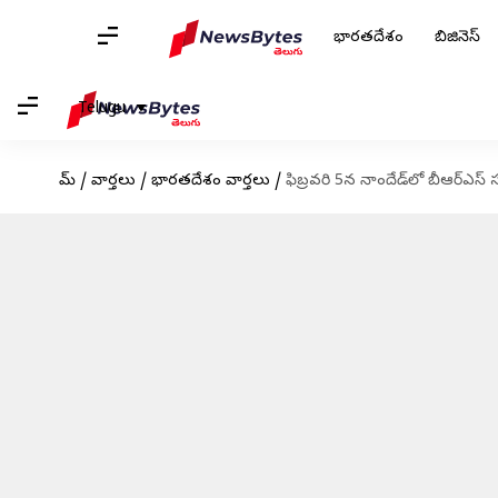
భారతదేశం
బిజినెస్
Telugu
హోమ్
/
వార్తలు
/
భారతదేశం వార్తలు
/
ఫిబ్రవరి 5న నాందేడ్‌లో బీఆర్ఎస్ స