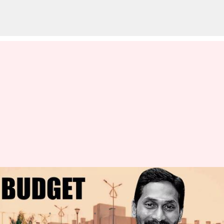
ఆంధ్రప్రదేశ్ అసెంబ్లీ బడ్జెట్-2023
సమావేశాలు ప్రారంభం
వ్రాసిన వారు
Mar 14, 2023
10:26 am
Stalin