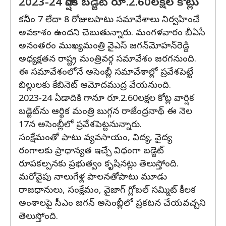
2023-24 వార్షిక బడ్జెట్ రూ.2.60లక్షల కోట్లు
కనీసం 7 లేదా 8 రోజులపాటు సమావేశాలు నిర్వహించే
అవకాశం ఉందని చెబుతున్నారు. మంగళవారం బీఏసీ
అనంతరం ముఖ్యమంత్రి వైఎస్‌ జగన్‌మోహన్‌రెడ్డి
అధ్యక్షతన రాష్ట్ర మంత్రివర్గ సమావేశం జరగనుంది.
ఈ సమావేశంలోనే అసెంబ్లీ సమావేశాల్లో ప్రవేశపెట్టే
బిల్లులకు కేబినెట్ ఆమోదముద్ర వేయనుంది.
2023-24 ఏడాదికి గానూ రూ.2.60లక్షల కోట్ల వార్షిక
బడ్జెట్‌ను ఆర్థిక మంత్రి బుగ్గన రాజేంద్రనాథ్‌ ఈ నెల
17న అసెంబ్లీలో ప్రవేశపెట్టనున్నారు.
సంక్షేమంతో పాటు వ్యవసాయం, విద్య, వైద్య
రంగాలకు ప్రాధాన్యత ఇచ్చే విధంగా బడ్జెట్
రూపకల్పనకు ప్రభుత్వం కృషినట్లు తెలుస్తోంది.
మరోవైపు నాలుగేళ్ల పాలనతోపాటు మూడు
రాజధానులు, సంక్షేమం, వైజాగ్‌ గ్లోబల్‌ సమ్మిట్‌ కీలక
అంశాలపై సీఎం జగన్‌ అసెంబ్లీలో ప్రకటన చేయవచ్చని
తెలుస్తోంది.