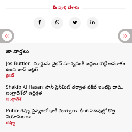
మీరు పూర్తి చేశారు
తాజా వార్తలు
Jos Buttler: నా రికార్డును వైభవ్ సూర్యవంశీ బద్దలు కొట్టే అవకాశం
ఉంది: జాస్ బట్లర్
క్రికెట్
Shakib Al Hasan: హసీనా ప్రెస్‌మీట్‌ తర్వాత షకీబ్‌ ఇంటిపై దాడి..
బంగ్లాదేశ్‌లో ఉద్రిక్తత
బంగ్లాదేశ్
Putin: రష్యా సైన్యంలో భారీ మార్పులు.. కీలక పదవుల్లో కొత్త
నియామకాలు
రష్యా