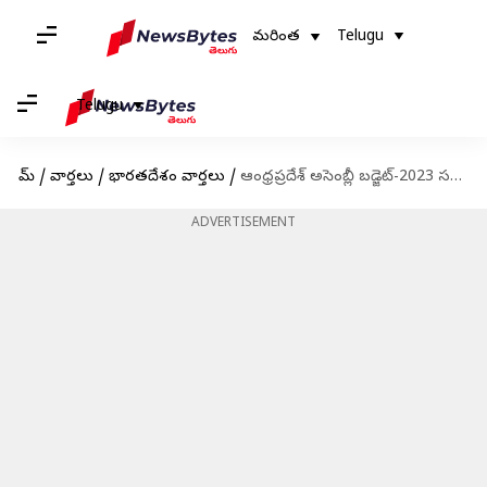
మరింత
Telugu
Telugu
హోమ్
/
వార్తలు
/
భారతదేశం వార్తలు
/
ఆంధ్రప్రదేశ్ అసెంబ్లీ బడ్జెట్-2023 సమావేశాలు ప్రారంభం
ADVERTISEMENT