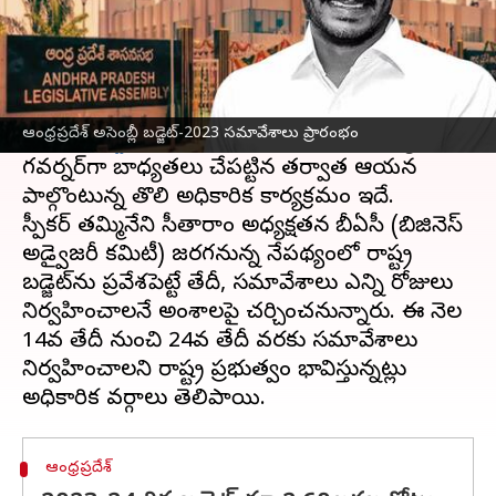
ఈ వార్తాకథనం ఏంటి
ఆంధ్రప్రదేశ్ అసెంబ్లీ బడ్జెట్ సమావేశాలు
మంగళవారం
ప్రారంభమయ్యాయి. ఉదయం 10 గంటలకు రాష్ట్ర
ఆంధ్రప్రదేశ్ అసెంబ్లీ బడ్జెట్-2023 సమావేశాలు ప్రారంభం
గవర్నర్ అబ్దుల్ నజీర్ ప్రసంగం
తో మొదలయ్యాయి.
గవర్నర్‌గా బాధ్యతలు చేపట్టిన తర్వాత ఆయన
పాల్గొంటున్న తొలి అధికారిక కార్యక్రమం ఇదే.
స్పీకర్ తమ్మినేని సీతారాం అధ్యక్షతన బీఏసీ (బిజినెస్
అడ్వైజరీ కమిటీ) జరగనున్న నేపథ్యంలో రాష్ట్ర
బడ్జెట్‌ను ప్రవేశపెట్టే తేదీ, సమావేశాలు ఎన్ని రోజులు
నిర్వహించాలనే అంశాలపై చర్చించనున్నారు. ఈ నెల
14వ తేదీ నుంచి 24వ తేదీ వరకు సమావేశాలు
నిర్వహించాలని రాష్ట్ర ప్రభుత్వం భావిస్తున్నట్లు
ఆంధ్రప్రదేశ్