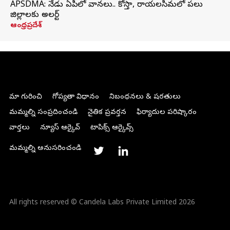
APSDMA: నేడు ఏపీలో వానలు.. కోస్తా, రాయలసీమలో పలు
జిల్లాలకు అలర్ట్
ఆంధ్రప్రదేశ్
మా గురించి
గోప్యతా విధానం
నిబంధనలు & షరతులు
మమ్మల్ని సంప్రదించండి
నైతిక ప్రవర్తన
ఫిర్యాదుల పరిష్కారం
వార్తలు
న్యూస్ ఆర్కైవ్
టాపిక్స్ ఆర్కైవ్స్
మమ్మల్ని అనుసరించండి
All rights reserved © Candela Labs Private Limited 2026