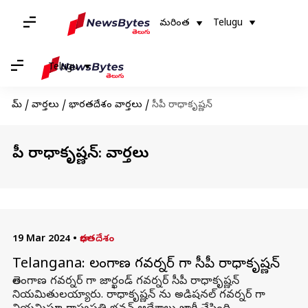
మరింత
Telugu
Telugu
హోమ్
/
వార్తలు
/
భారతదేశం వార్తలు
/
సీపీ రాధాకృష్ణన్
సీపీ రాధాకృష్ణన్: వార్తలు
19 Mar 2024
•
భారతదేశం
Telangana: తెలంగాణ గవర్నర్ గా సీపీ రాధాకృష్ణన్
తెలంగాణ గవర్నర్ గా జార్ఖండ్ గవర్నర్ సీపీ రాధాకృష్ణన్
నియమితులయ్యారు. రాధాకృష్ణన్ ను అడిషనల్ గవర్నర్ గా