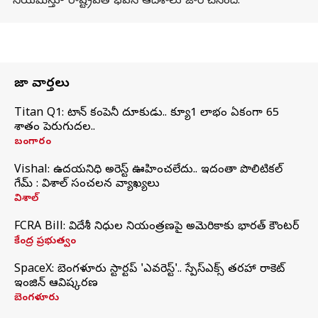
నియమిస్తూ రాష్ట్రపతి భవన్ ఆదేశాలు జారీ చేసింది.
తాజా వార్తలు
Titan Q1: టైటాన్ కంపెనీ దూకుడు.. క్యూ1 లాభం ఏకంగా 65
శాతం పెరుగుదల..
బంగారం
Vishal: ఉదయనిధి అరెస్ట్‌ ఊహించలేదు.. ఇదంతా పొలిటికల్
గేమ్ : విశాల్ సంచలన వ్యాఖ్యలు
విశాల్
FCRA Bill: విదేశీ నిధుల నియంత్రణపై అమెరికాకు భారత్‌ కౌంటర్
కేంద్ర ప్రభుత్వం
SpaceX: బెంగళూరు స్టార్టప్‌ 'ఎవరెస్ట్'.. స్పేస్‌ఎక్స్ తరహా రాకెట్‌
ఇంజిన్‌ ఆవిష్కరణ
బెంగళూరు