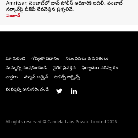
Amritsar: పంజాబ్‌లో టాప్ పోలీస్ అధికారికి బదిలీ.. పంజాబ్
సర్కార్‌పై బీజేపీ లేవనెత్తిన ప్రశ్నలివే..
పంజాబ్
మా గురించి
గోప్యతా విధానం
నిబంధనలు & షరతులు
మమ్మల్ని సంప్రదించండి
నైతిక ప్రవర్తన
ఫిర్యాదుల పరిష్కారం
వార్తలు
న్యూస్ ఆర్కైవ్
టాపిక్స్ ఆర్కైవ్స్
మమ్మల్ని అనుసరించండి
All rights reserved © Candela Labs Private Limited 2026