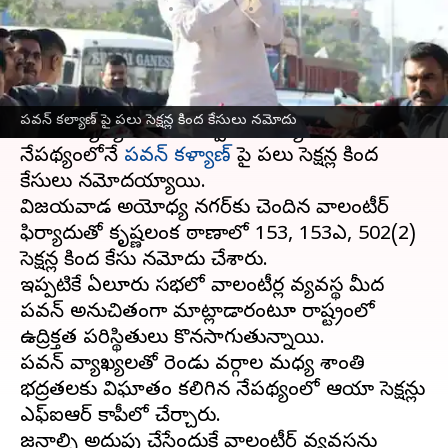
వ్రాసిన వారు
Jul 13, 2023
12:46 pm
TEJAVYAS BESTHA
ఈ వార్తాకథనం ఏంటి
ఆంధ్రప్రదేశ్
రాష్ట్రంలో వాలంటీర్ వ్యవస్థపై జనసేనాని
పవన్ కల్యాణ్ పై పలు సెక్షన్ల కింద కేసులు నమోదు
చేసిన వ్యాఖ్యలు వివాదాస్పదమయ్యాయి. ఈ
నేపథ్యంలోనే
పవన్ కళ్యాణ్
పై పలు సెక్షన్ల కింద
కేసులు నమోదయ్యాయి.
విజయవాడ అయోధ్య నగర్‌కు చెందిన వాలంటీర్
ఫిర్యాదుతో కృష్ణలంక ఠాణాలో 153, 153ఎ, 502(2)
సెక్షన్ల కింద కేసు నమోదు చేశారు.
ఇప్పటికే ఏలూరు సభలో వాలంటీర్ల వ్యవస్థ మీద
పవన్ అనుచితంగా మాట్లాడారంటూ రాష్ట్రంలో
ఉద్రిక్తత పరిస్థితులు కొనసాగుతున్నాయి.
పవన్ వ్యాఖ్యలతో రెండు వర్గాల మధ్య శాంతి
భద్రతలకు విఘాతం కలిగిన నేపథ్యంలో ఆయా సెక్షన్లు
ఎఫ్ఐఆర్ కాపీలో చేర్చారు.
జనాల్ని అదుపు చేసేందుకే వాలంటీర్‌ వ్యవస్థను