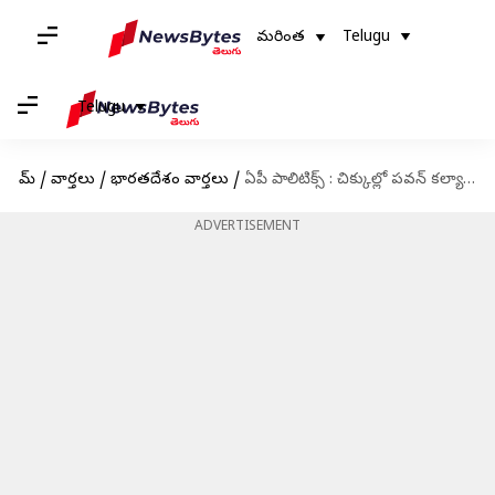
మరింత
Telugu
Telugu
హోమ్
/
వార్తలు
/
భారతదేశం వార్తలు
/
ఏపీ పాలిటిక్స్ : చిక్కుల్లో పవన్ కల్యాణ్.. జనసేనానిపై పలు కేసులు నమోదు
ADVERTISEMENT