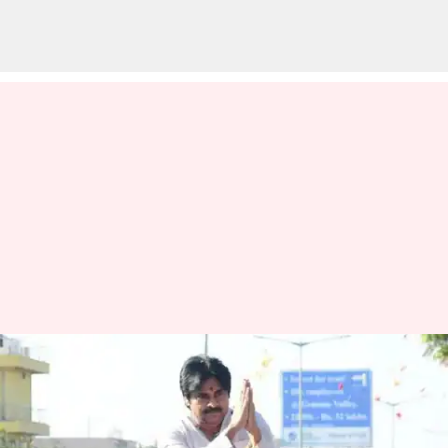
ఏపీ పాలిటిక్స్ : చిక్కుల్లో పవన్
కల్యాణ్.. జనసేనానిపై పలు కేసులు
నమోదు