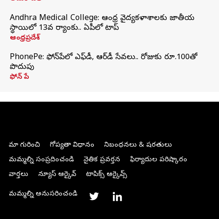
Andhra Medical College: ఆంధ్ర వైద్యకళాశాలకు జాతీయ
స్థాయిలో 13వ ర్యాంకు.. ఏపీలో టాప్
ఆంధ్రప్రదేశ్
PhonePe: ఫోన్‌పేలో ఎఫ్‌డీ, ఆర్‌డీ సేవలు.. రోజుకు రూ.100తో
పొదుపు
ఫోన్‌ పే
మా గురించి
గోప్యతా విధానం
నిబంధనలు & షరతులు
మమ్మల్ని సంప్రదించండి
నైతిక ప్రవర్తన
ఫిర్యాదుల పరిష్కారం
వార్తలు
న్యూస్ ఆర్కైవ్
టాపిక్స్ ఆర్కైవ్స్
మమ్మల్ని అనుసరించండి