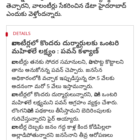
తెచ్చారని, వాలంటీర్లు సేకరించిన డేటా హైదరాబాద్
DETAILS
వాలంటీర్లలో కొందరు దుర్మార్గులకు ఒంటరి
మహిళలే లక్ష్యం : పవన్ కళ్యాణ్
వాలంటీర్లు తనకు సోదర సమానులని, వారి పొట్ట కొట్టాలని
తాను అనుకోనన్న పవన్ చెప్పారు. జనసేన
అధికారంలోకి వచ్చాక ఇప్పుడిస్తున్న రూ.5 వేలకు
అదనంగా మరో 5 వేలు ఇస్తామన్నారు.
వాలంటీర్లలో కొందరు దుర్మార్గులున్నారని, వారికి ఒంటరి
మహిళలే లక్ష్యమని పవన్ ఆగ్రహం వ్యక్తం చేశారు.
లొంగనివారికి పథకాలు తీసేస్తామని బెదిరింపులకు
గురిచేస్తున్నారని ఫైర్ అయ్యారు.
వాలంటీర్ల దెబ్బకు జనం గద్ద కాళ్ల కింద కోడిపిల్లలా
అల్లాడిపోతున్నారని జనసేనాని తీవ్ర ఆరోపణలు