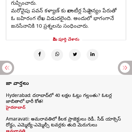
గుప్పించారు.
మరోవైపు పవన్ కళ్యాణ్ కు వాలంటీర్ల సేవా సైన్యం పేరుతో
ఓ బహిరంగ లేఖ విడుదలైంది. అందులో భాగంగానే
జనసేనానికి 10 ప్రశ్నలను సంధించారు.
మీరు పూర్తి చేశారు
తాజా వార్తలు
Hyderabad: హైదరాబాద్‌లో 40 లక్షల ఓట్లు గల్లంతు? ఓటర్ల
జాబితాలో భారీ కోత!
హైదరాబాద్
Amaravati: అమరావతిలో కీలక ప్రాజెక్టులు రెడీ.. సీడ్‌ యాక్సెస్‌
రోడ్డు, ఎమ్మెల్యే-ఎమ్మెల్సీ టవర్లకు తుది మెరుగులు
అమరావతి