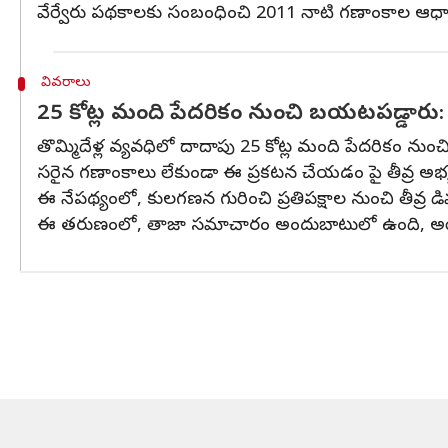
వేర్వేరు పథకాలకు సంబంధించి 2011 నాటి గణాంకాల ఆధార
వివరాలు
25 కోట్ల మంది పేదరికం నుంచి బయటపడ్డారు: 
తొమ్మిదేళ్ల వ్యవధిలో దాదాపు 25 కోట్ల మంది పేదరికం నుం
సరైన గణాంకాలు లేకుండా ఈ ప్రకటన చేయడం పై తీవ్ర అభ్య
ఈ నేపథ్యంలో, కులగణన గురించి ప్రతిపక్షాల నుంచి తీవ్ర డ
ఈ తరుణంలో, తాజా సమాచారం అందుబాటులో ఉంది, అయితే ప