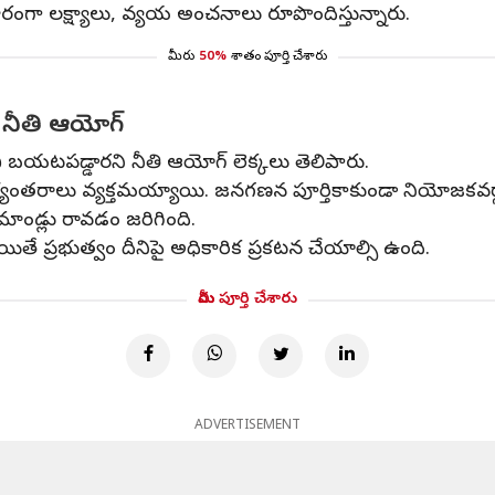
ంగా లక్ష్యాలు, వ్యయ అంచనాలు రూపొందిస్తున్నారు.
మీరు
50%
శాతం పూర్తి చేశారు
నీతి ఆయోగ్‌
చి బయటపడ్డారని నీతి ఆయోగ్‌ లెక్కలు తెలిపారు.
ంతరాలు వ్యక్తమయ్యాయి. జనగణన పూర్తికాకుండా నియోజకవర్గాల 
ిమాండ్లు రావడం జరిగింది.
్రభుత్వం దీనిపై అధికారిక ప్రకటన చేయాల్సి ఉంది.
మీరు పూర్తి చేశారు
ADVERTISEMENT