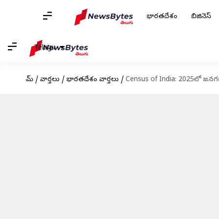
భారతదేశం
బిజినెస్
Telugu
హోమ్
/
వార్తలు
/
భారతదేశం వార్తలు
/
Census of India: 2025లో జనగణ