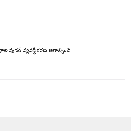
పునర్‌ వ్యవస్థీకరణ ఆగాల్సిందే.