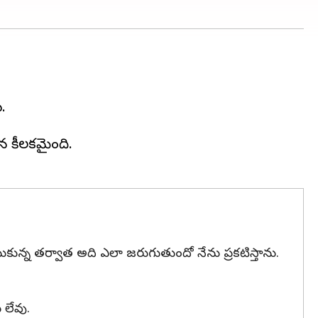
.
న కీలకమైంది.
ీసుకున్న తర్వాత అది ఎలా జరుగుతుందో నేను ప్రకటిస్తాను.
 లేవు.