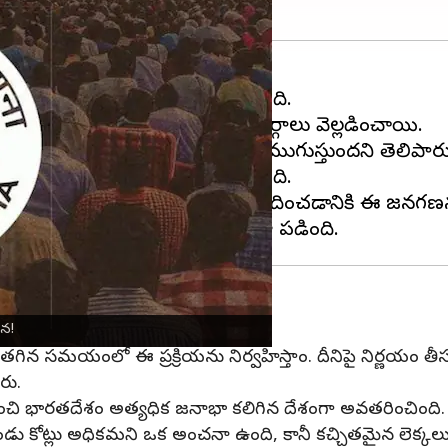
 సంబంధిత వర్గాల సమాచారం అందింది.
వరకు కొనసాగుతుందని ప్రభుత్వ వర్గాలు వెల్లడించాయి.
ప్రారంభమవుతుందని, అది 2028కి ముగుస్తుందని తెలిపారు
ణన మూడేళ్లుగా వాయిదా పడుతూ ఉంది.
పథకాలు,సంక్షేమ కార్యక్రమాలను రూపొందించడానికి ఈ జనగణ
జన!
ూ, ''తగిన సమయంలో ఈ ప్రక్రియను నిర్వహిస్తాం. దీనిపై నిర్ణయం త
రు.
ిగమించి భారతదేశం అత్యధిక జనాభా కలిగిన దేశంగా అవతరించింది.
ండు కోట్లు అధికమని ఒక అంచనా ఉంది, కానీ కచ్చితమైన లెక్కలు