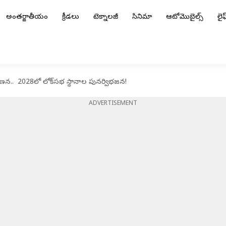
అంతర్జాతీయం
క్రీడలు
టెక్నాలజీ
సినిమా
ఆటోమొబైల్స్
లైఫ్
న.. 2028లో లోక్‌సభ స్థానాల పునర్విభజన!
ADVERTISEMENT