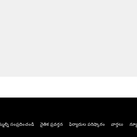
మల్ని సంప్రదించండి
నైతిక ప్రవర్తన
ఫిర్యాదుల పరిష్కారం
వార్తలు
న్యూ