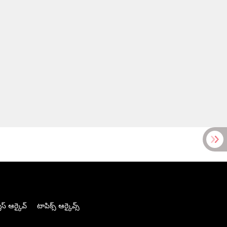
స్ ఆర్కైవ్
టాపిక్స్ ఆర్కైవ్స్