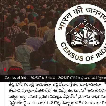
వ్రాసిన వారు
Oct 28, 2024
10:51 am
Sirish Praharaju
ఈ వార్తాకథనం ఏంటి
జనగణన ప్రక్రియకు
కేంద్ర ప్రభుత్వం
సిద్ధమవుతున్నట్లు
వచ్చే ఏడాదిలో ఈ ప్రక్రియ ప్రారంభమవుతుందని, 2026 
ఈ ప్రక్రియ పూర్తయిన తర్వాత
లోక్‌సభ
స్థానాల విభజన 
ప్రతి పది సంవత్సరాలకోసారి నిర్వహించాల్సిన జనగ
రాష్ట్రాలవారీగా, జాతీయ స్థాయిలో వివిధ అభివృద్ధి 
వివరాలు
ఏప్రిల్‌లో చైనాను అధిగమించిన భారతదేశం
Census of India: 2025లో జనగణన.. 2028లో లోక్‌సభ స్థానాల పునర్విభ
కేంద్ర హోం మంత్రి అమిత్‌షా కొద్దిరోజుల క్రితం మాట్లాడుత
ఈసారి పూర్తిగా డిజిటల్‌లో ఈ సర్వే ఉంటుంది'' అని తెలిపా
ఐక్యరాజ్య సమితి ప్రకటించినట్లు, ఏప్రిల్‌లో చైనాను అధ
ప్రస్తుతం చైనా జనాభా 142 కోట్ల కన్నా భారతీయ జనాభా రె