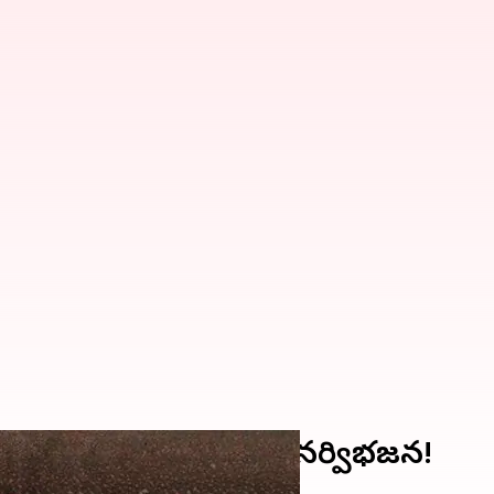
28లో లోక్‌సభ స్థానాల పునర్విభజన!