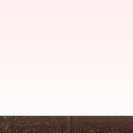
Census of India: 2025లో జనగణన.. 20