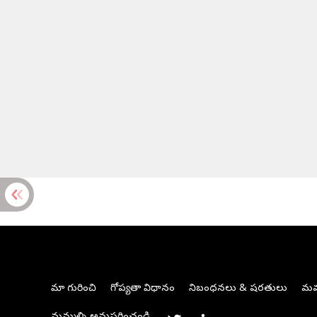
మా గురించి
గోప్యతా విధానం
నిబంధనలు & షరతులు
మమ్