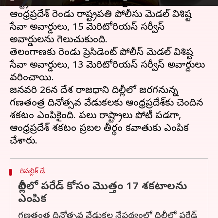
రాష్ట్రపతి పోలీసు పతకాలను ప్రకటించింది. ఇందులో
ఆంధ్రప్రదేశ్ రెండు రాష్ట్రపతి పోలీసు మెడల్ విశిష్ట
సేవా అవార్డులు, 15 మెరిటోరియస్ సర్వీస్
అవార్డులను గెలుచుకుంది.
తెలంగాణకు రెండు ప్రెసిడెంట్ పోలీస్ మెడల్ విశిష్ట
సేవా అవార్డులు, 13 మెరిటోరియస్ సర్వీస్ అవార్డులు
వరించాయి.
జనవరి 26న దేశ రాజధాని దిల్లీలో జరగనున్న
గణతంత్ర దినోత్సవ వేడుకలకు ఆంధ్రప్రదేశ్‌కు చెందిన
శకటం ఎంపికైంది. పలు రాష్ట్రాలు పోటీ పడగా,
ఆంధ్రప్రదేశ్ శకటం ప్రబల తీర్థం కవాతుకు ఎంపిక
రిపబ్లిక్ డే
దిల్లీలో పరేడ్ కోసం మొత్తం 17 శకటాలను
ఎంపిక
గణతంత్ర దినోత్సవ వేడుకల నేపథ్యంలో దిల్లీలో పరేడ్