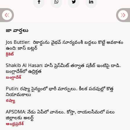
తాజా వార్తలు
Jos Buttler: నా రికార్డును వైభవ్ సూర్యవంశీ బద్దలు కొట్టే అవకాశం
ఉంది: జాస్ బట్లర్
క్రికెట్
Shakib Al Hasan: హసీనా ప్రెస్‌మీట్‌ తర్వాత షకీబ్‌ ఇంటిపై దాడి..
బంగ్లాదేశ్‌లో ఉద్రిక్తత
బంగ్లాదేశ్
Putin: రష్యా సైన్యంలో భారీ మార్పులు.. కీలక పదవుల్లో కొత్త
నియామకాలు
రష్యా
APSDMA: నేడు ఏపీలో వానలు.. కోస్తా, రాయలసీమలో పలు
జిల్లాలకు అలర్ట్
ఆంధ్రప్రదేశ్