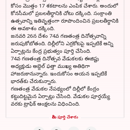
కోసం మొత్తం 17 శకటాలను ఎంపిక చేశారు. అందులో
కోనసీమలో ప్రబలతీర్థానికి చోటు దక్కింది. సంక్రాంతి
ఉత్సవాన్ని ఇతివృత్తంగా రూపొందించిన ప్రబలతీర్థానికి
ఈ అవకాశం దక్కింది.
జనవరి 26న దేశం 74వ గణతంత్ర దినోత్సవాన్ని
జరుపుకోబోతంది. దిల్లీలోని ఎర్రకోటపై ఇప్పటికే అన్ని
ఏర్పాట్లను కేంద్ర ప్రభుత్వం పూర్తి చేసింది.
74వ గణతంత్ర దినోత్సవ వేడుకలకు ఈజిప్టు
అధ్యక్షుడు అబ్దెల్ ఫత్తా ముఖ్య అతిథిగా
హాజరుకానున్నారు. ఇందుకోసం అయన ఇప్పటికే
భారత్‌కు చేరుకున్నారు.
గణతంత్ర వేడుకల నేపథ్యంలో దిల్లీలో కేంద్రం
కట్టుదిట్టమైన ఏర్పాట్లు చేసింది. వేడుకల పూర్తయ్యే
వరకు ట్రాఫిక్ ఆంక్షలను విధించింది.
మీరు పూర్తి చేశారు