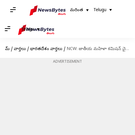
మరింత
Telugu
Telugu
హోమ్
/
వార్తలు
/
భారతదేశం వార్తలు
/
NCW: జాతీయ మహిళా కమిషన్ చైర్‌పర్సన్‌గా విజయ కిషోర్ రహత్కర్ నియామకం
ADVERTISEMENT