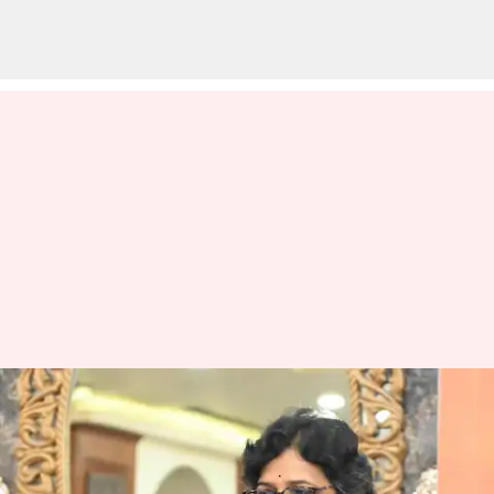
NCW: జాతీయ మహిళా కమిషన్
చైర్‌పర్సన్‌గా విజయ కిషోర్
రహత్కర్ నియామకం