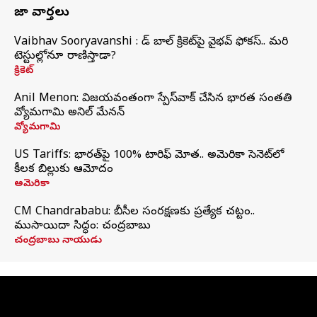
తాజా వార్తలు
Vaibhav Sooryavanshi : రెడ్ బాల్ క్రికెట్‌పై వైభవ్ ఫోకస్.. మరి
టెస్టుల్లోనూ రాణిస్తాడా?
క్రికెట్
Anil Menon: విజయవంతంగా స్పేస్‌వాక్‌ చేసిన భారత సంతతి
వ్యోమగామి అనిల్‌ మేనన్
వ్యోమగామి
US Tariffs: భారత్‌పై 100% టారిఫ్‌ మోత.. అమెరికా సెనెట్‌లో
కీలక బిల్లుకు ఆమోదం
అమెరికా
CM Chandrababu: బీసీల సంరక్షణకు ప్రత్యేక చట్టం..
ముసాయిదా సిద్ధం: చంద్రబాబు
చంద్రబాబు నాయుడు