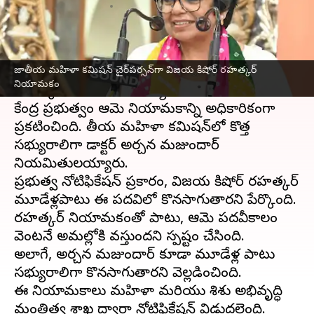
వ్రాసిన వారు
Oct 19, 2024
03:36 pm
Sirish Praharaju
ఈ వార్తాకథనం ఏంటి
జాతీయ మహిళా కమిషన్ చైర్‌పర్సన్‌గా విజయ కిషోర్ రహత్కర్
జాతీయ మహిళా కమిషన్
చైర్‌పర్సన్‌గా విజయ కిషోర్
నియామకం
రహత్కర్ నియమితులయ్యారు.
కేంద్ర ప్రభుత్వం ఆమె నియామకాన్ని అధికారికంగా
ప్రకటించింది. జాతీయ మహిళా కమిషన్‌లో కొత్త
సభ్యురాలిగా డాక్టర్ అర్చన మజుందార్
నియమితులయ్యారు.
ప్రభుత్వ నోటిఫికేషన్ ప్రకారం, విజయ కిషోర్ రహత్కర్
మూడేళ్లపాటు ఈ పదవిలో కొనసాగుతారని పేర్కొంది.
రహత్కర్ నియామకంతో పాటు, ఆమె పదవీకాలం
వెంటనే అమల్లోకి వస్తుందని స్పష్టం చేసింది.
అలాగే, అర్చన మజుందార్ కూడా మూడేళ్ల పాటు
సభ్యురాలిగా కొనసాగుతారని వెల్లడించింది.
ఈ నియామకాలు మహిళా మరియు శిశు అభివృద్ధి