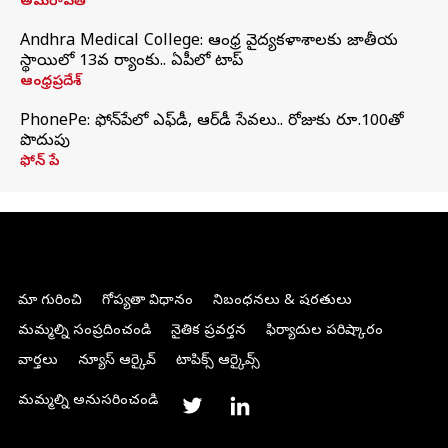
అమరావతి
Andhra Medical College: ఆంధ్ర వైద్యకళాశాలకు జాతీయ
స్థాయిలో 13వ ర్యాంకు.. ఏపీలో టాప్
ఆంధ్రప్రదేశ్
PhonePe: ఫోన్‌పేలో ఎఫ్‌డీ, ఆర్‌డీ సేవలు.. రోజుకు రూ.100తో
పొదుపు
ఫోన్‌ పే
మా గురించి
గోప్యతా విధానం
నిబంధనలు & షరతులు
మమ్మల్ని సంప్రదించండి
నైతిక ప్రవర్తన
ఫిర్యాదుల పరిష్కారం
వార్తలు
న్యూస్ ఆర్కైవ్
టాపిక్స్ ఆర్కైవ్స్
మమ్మల్ని అనుసరించండి