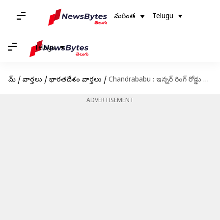
మరింత
Telugu
Telugu
హోమ్
/
వార్తలు
/
భారతదేశం వార్తలు
/
Chandrababu : ఇన్నర్ రింగ్ రోడ్డు కేసులో చంద్రబాబుకు ఊరట.. అప్పటి వరకు అరెస్ట్ చేయకూడదన్న హైకోర్టు
ADVERTISEMENT