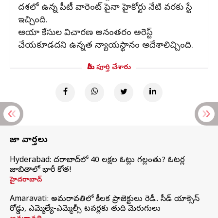
దశలో ఉన్న పీటీ వారెంట్ పైనా హైకోర్టు నేటి వరకు స్టే
ఇచ్చింది.
ఆయా కేసుల విచారణ అనంతరం అరెస్ట్
చేయకూడదని ఉన్నత న్యాయస్థానం ఆదేశాలిచ్చింది.
మీరు పూర్తి చేశారు
తాజా వార్తలు
Hyderabad: హైదరాబాద్‌లో 40 లక్షల ఓట్లు గల్లంతు? ఓటర్ల
జాబితాలో భారీ కోత!
హైదరాబాద్
Amaravati: అమరావతిలో కీలక ప్రాజెక్టులు రెడీ.. సీడ్‌ యాక్సెస్‌
రోడ్డు, ఎమ్మెల్యే-ఎమ్మెల్సీ టవర్లకు తుది మెరుగులు