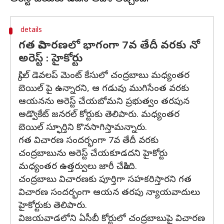
details
గత విచారణలో భాగంగా 7వ తేదీ వరకు నో
అరెస్ట్ : హైకోర్టు
స్కిల్ డెవలప్ మెంట్ కేసులో చంద్రబాబు మధ్యంతర
బెయిల్ పై ఉన్నారని, ఆ గడువు ముగిసేంత వరకు
ఆయనను అరెస్ట్ చేయబోమని ప్రభుత్వం తరపున
అడ్వొకేట్ జనరల్ కోర్టుకు తెలిపారు. మధ్యంతర
బెయిల్ స్ఫూర్తిని కొనసాగిస్తామన్నారు.
గత విచారణ సందర్భంగా 7వ తేదీ వరకు
చంద్రబాబును అరెస్ట్ చేయకూడదని హైకోర్టు
మధ్యంతర ఉత్తర్వులు జారీ చేసింది.
చంద్రబాబు విచారణకు పూర్తిగా సహకరిస్తారని గత
విచారణ సందర్భంగా ఆయన తరపు న్యాయవాదులు
హైకోర్టుకు తెలిపారు.
విజయవాడలోని ఏసీబీ కోర్టులో చంద్రబాబుపై విచారణ