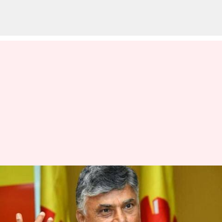
Chandrababu : ఇన్నర్ రింగ్ రోడ్డు
కేసులో చంద్రబాబుకు ఊరట..
అప్పటి వరకు అరెస్ట్ చేయకూడదన్న