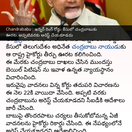
హైకోర్టు
వ్రాసిన వారు
Nov 07, 2023
04:44 pm
TEJAVYAS BESTHA
ఈ వార్తాకథనం ఏంటి
Chandrababu : ఇన్నర్ రింగ్ రోడ్డు కేసులో చంద్రబాబుకు
ఊరట..అప్పటివరకు అరెస్ట్ చేయకూడదు
ఆంధ్రప్రదేశ్
రాజధాని అమరావతి ఇన్నర్ రింగ్ రోడ్డు
కేసులో తెలుగుదేశం అధినేత
చంద్రబాబు నాయుడు
కు
ఆ రాష్ట్ర హైకోర్టు తీర్పు ఊరట కలిగించింది.
ఈ మేరకు చంద్రబాబు దాఖలు చేసిన ముందస్తు
బెయిల్ పిటిషన్ ను ఇవాళ ఉన్నత న్యాయస్థానం
విచారించింది.
ఇరువైపు వాదనలు విన్న కోర్టు తదుపరి విచారణను
ఈ నెల 22కి వాయిదా వేసింది. అప్పటి వరకు
చంద్రబాబును అరెస్ట్ చేయకూడదని సీఐడీకి ఆదేశాలు
జారీ చేసింది.
బాబుపై తొందరపాటు చర్యలు తీసుకోబోమన్న ఏజీ
వాదనలను హైకోర్టు రికార్డు చేసింది. ఈ నేపథ్యంలోనే