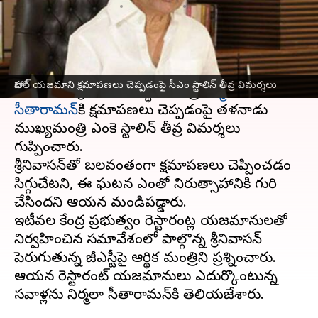
వ్రాసిన వారు
Sep 14, 2024
01:51 pm
Jayachandra Akuri
ఈ వార్తాకథనం ఏంటి
తమిళనాడు
కు చెందిన 'శ్రీ అన్నపూర్ణ రెస్టారంట్'
హోటల్ యజమాని క్షమాపణలు చెప్పడంపై సీఎం స్టాలిన్ తీవ్ర విమర్శలు
యజమాని శ్రీనివాసన్‌ ఆర్థిక మంత్రి
నిర్మలా
సీతారామన్‌
కి క్షమాపణలు చెప్పడంపై తమిళనాడు
ముఖ్యమంత్రి ఎంకె స్టాలిన్‌ తీవ్ర విమర్శలు
గుప్పించారు.
శ్రీనివాసన్‌తో బలవంతంగా క్షమాపణలు చెప్పించడం
సిగ్గుచేటని, ఈ ఘటన ఎంతో నిరుత్సాహానికి గురి
చేసిందని ఆయన మండిపడ్డారు.
ఇటీవల కేంద్ర ప్రభుత్వం రెస్టారంట్ల యజమానులతో
నిర్వహించిన సమావేశంలో పాల్గొన్న శ్రీనివాసన్‌
పెరుగుతున్న జీఎస్టీపై ఆర్థిక మంత్రిని ప్రశ్నించారు.
ఆయన రెస్టారంట్‌ యజమానులు ఎదుర్కొంటున్న