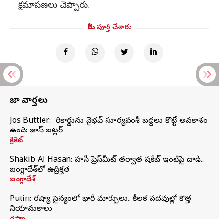
క్షమాపణలు చెప్పారు.
మీరు పూర్తి చేశారు
తాజా వార్తలు
Jos Buttler: నా రికార్డును వైభవ్ సూర్యవంశీ బద్దలు కొట్టే అవకాశం
ఉంది: జాస్ బట్లర్
క్రికెట్
Shakib Al Hasan: హసీనా ప్రెస్‌మీట్‌ తర్వాత షకీబ్‌ ఇంటిపై దాడి..
బంగ్లాదేశ్‌లో ఉద్రిక్తత
బంగ్లాదేశ్
Putin: రష్యా సైన్యంలో భారీ మార్పులు.. కీలక పదవుల్లో కొత్త
నియామకాలు