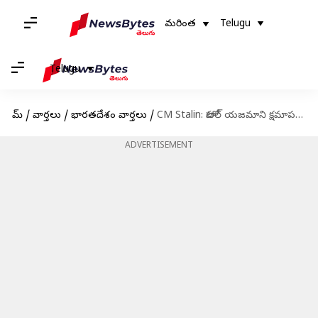
మరింత
Telugu
Telugu
హోమ్
/
వార్తలు
/
భారతదేశం వార్తలు
/
CM Stalin: హోటల్ యజమాని క్షమాపణలు చెప్పడంపై సీఎం స్టాలిన్ తీవ్ర విమర్శలు
ADVERTISEMENT