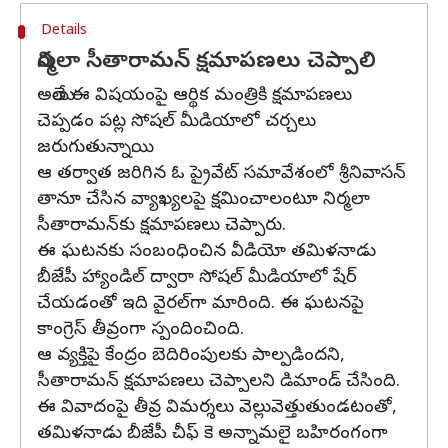
Details
నిర్మలా సీతారామన్‌ క్షమాపణలు చెప్పాలి
అయితే ఈ విషయంపై ఆర్థిక మంత్రికి క్షమాపణలు
చెప్పడం పట్ల సోషల్‌ మీడియాలో చర్చలు
జరుగుతున్నాయి.
ఆ తర్వాత జరిగిన ఓ ప్రైవేట్‌ సమావేశంలో శ్రీనివాసన్‌
తానూ చేసిన వ్యాఖ్యలపై క్షమించాలంటూ నిర్మలా
సీతారామన్‌కు క్షమాపణలు చెప్పారు.
ఈ ఘటనకు సంబంధించిన వీడియో తమిళనాడు
బీజేపీ హ్యాండిల్ ద్వారా సోషల్ మీడియాలో షేర్
చేయడంతో ఇది వైరల్‌గా మారింది. ఈ ఘటనపై
కాంగ్రెస్‌ తీవ్రంగా స్పందించింది.
ఆ వ్యక్తిపై కేంద్రం బెదిరింపులకు పాల్పడిందని,
సీతారామన్‌ క్షమాపణలు చెప్పాలని డిమాండ్‌ చేసింది.
ఈ వివాదంపై తీవ్ర విమర్శలు వెల్లువెత్తుతుండటంతో,
తమిళనాడు బీజేపీ చీఫ్‌ కె అన్నామలై బహిరంగంగా