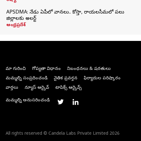
రష్యా
APSDMA: నేడు ఏపీలో వానలు.. కోస్తా, రాయలసీమలో పలు
జిల్లాలకు అలర్ట్
ఆంధ్రప్రదేశ్
మా గురించి
గోప్యతా విధానం
నిబంధనలు & షరతులు
మమ్మల్ని సంప్రదించండి
నైతిక ప్రవర్తన
ఫిర్యాదుల పరిష్కారం
వార్తలు
న్యూస్ ఆర్కైవ్
టాపిక్స్ ఆర్కైవ్స్
మమ్మల్ని అనుసరించండి
All rights reserved © Candela Labs Private Limited 2026