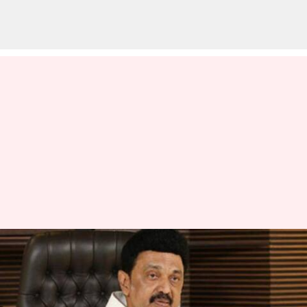
CM Stalin: హోటల్ యజమాని
క్షమాపణలు చెప్పడంపై సీఎం స్టాలిన్
తీవ్ర విమర్శలు