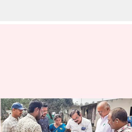
Railway: 2027 నాటికి దేశంలో అన్ని
రైల్వే గేట్ల స్థానంలో వంతెనల
నిర్మాణానికి కేంద్ర ప్రభుత్వం ప్రణాళిక