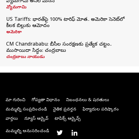
వ్యోమగామి అనిల్‌ మేనన్
వ్యోమగామి
US Tariffs: భారత్‌పై 100% టారిఫ్‌ మోత.. అమెరికా సెనెట్‌లో
కీలక బిల్లుకు ఆమోదం
అమెరికా
CM Chandrababu: బీసీల సంరక్షణకు ప్రత్యేక చట్టం..
ముసాయిదా సిద్ధం: చంద్రబాబు
చంద్రబాబు నాయుడు
మా గురించి
గోప్యతా విధానం
నిబంధనలు & షరతులు
మమ్మల్ని సంప్రదించండి
నైతిక ప్రవర్తన
ఫిర్యాదుల పరిష్కారం
వార్తలు
న్యూస్ ఆర్కైవ్
టాపిక్స్ ఆర్కైవ్స్
మమ్మల్ని అనుసరించండి