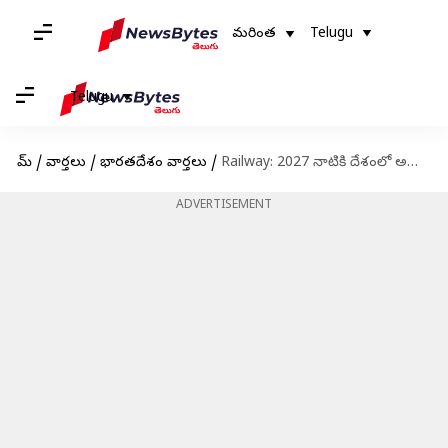
మరింత
Telugu
Telugu
హోమ్
/
వార్తలు
/
భారతదేశం వార్తలు
/
Railway: 2027 నాటికి దేశంలో అన్ని రైల్వే గేట్ల స్థానంలో వంతెనల నిర్మాణానికి కేంద్ర ప్రభుత్వం ప్రణాళిక
ADVERTISEMENT