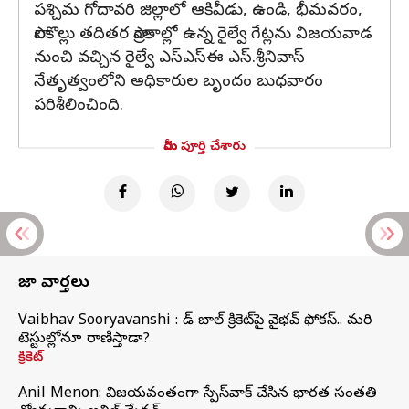
పశ్చిమ గోదావరి జిల్లాలో ఆకివీడు, ఉండి, భీమవరం,
పాలకొల్లు తదితర ప్రాంతాల్లో ఉన్న రైల్వే గేట్లను విజయవాడ
నుంచి వచ్చిన రైల్వే ఎస్‌ఎస్‌ఈ ఎస్‌.శ్రీనివాస్
నేతృత్వంలోని అధికారుల బృందం బుధవారం
పరిశీలించింది.
మీరు పూర్తి చేశారు
తాజా వార్తలు
Vaibhav Sooryavanshi : రెడ్ బాల్ క్రికెట్‌పై వైభవ్ ఫోకస్.. మరి
టెస్టుల్లోనూ రాణిస్తాడా?
క్రికెట్
Anil Menon: విజయవంతంగా స్పేస్‌వాక్‌ చేసిన భారత సంతతి