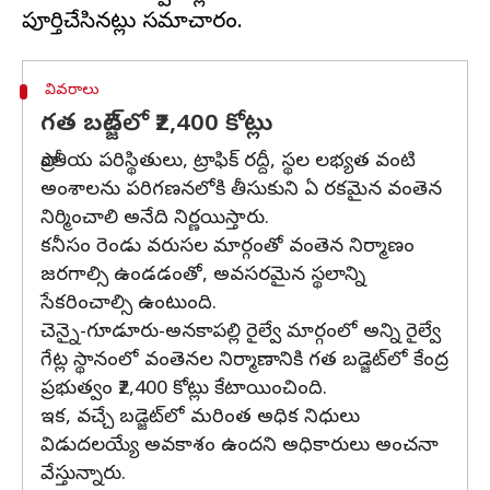
వివరాలు
గత బడ్జెట్‌లో ₹2,400 కోట్లు
ప్రాంతీయ పరిస్థితులు, ట్రాఫిక్ రద్దీ, స్థల లభ్యత వంటి
అంశాలను పరిగణనలోకి తీసుకుని ఏ రకమైన వంతెన
నిర్మించాలి అనేది నిర్ణయిస్తారు.
కనీసం రెండు వరుసల మార్గంతో వంతెన నిర్మాణం
జరగాల్సి ఉండడంతో, అవసరమైన స్థలాన్ని
సేకరించాల్సి ఉంటుంది.
చెన్నై-గూడూరు-అనకాపల్లి రైల్వే మార్గంలో అన్ని రైల్వే
గేట్ల స్థానంలో వంతెనల నిర్మాణానికి గత బడ్జెట్‌లో కేంద్ర
ప్రభుత్వం ₹2,400 కోట్లు కేటాయించింది.
ఇక, వచ్చే బడ్జెట్‌లో మరింత అధిక నిధులు
విడుదలయ్యే అవకాశం ఉందని అధికారులు అంచనా
వేస్తున్నారు.