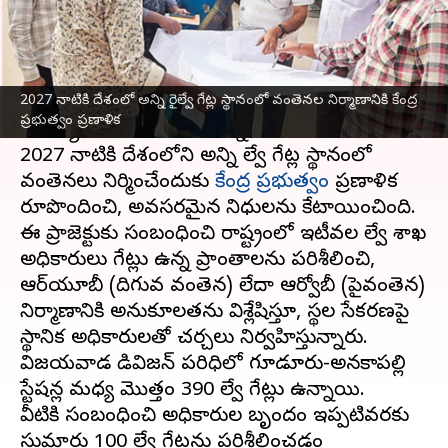
వ్రాసిన వారు
Jan 30, 2025
09:03 am
Sirish Praharaju
ఈ వార్తాకథనం ఏంటి
2027 నాటికి దేశంలో అన్ని రైల్వే గేట్ల స్థానంలో వంతెనల నిర్మాణానికి కేంద్ర
రైల్వే గేట్ల వద్ద ప్రమాదాల నివారణతో పాటు ట్రాఫిక్
ప్రభుత్వం ప్రణాళిక
సమస్యలు తొలగించబోతున్నాయి.
2027 నాటికి దేశంలోని అన్ని రైల్వే గేట్ల స్థానంలో
వంతెనలు నిర్మించేందుకు
కేంద్ర ప్రభుత్వం
ప్రణాళిక
రూపొందించి, అవసరమైన నిధులను కేటాయించింది.
ఈ ప్రాజెక్టుకు సంబంధించి రాష్ట్రంలో ఇటీవల రైల్వే శాఖ
అధికారులు గేట్లు ఉన్న ప్రాంతాలను పరిశీలించి,
ఆర్‌యూబీ (దిగువ వంతెన) లేదా ఆర్వోబీ (పైవంతెన)
నిర్మాణానికి అనుకూలతను విశ్లేషిస్తూ, స్థల సేకరణపై
స్థానిక అధికారులతో చర్చలు నిర్వహిస్తున్నారు.
విజయవాడ డివిజన్ పరిధిలో గూడూరు-అనకాపల్లి
స్టేషన్ల మధ్య మొత్తం 390 రైల్వే గేట్లు ఉన్నాయి.
వీటికి సంబంధించి అధికారుల బృందం ఇప్పటివరకు
సుమారు 100 రైల్వే గేట్లను పరిశీలించడం