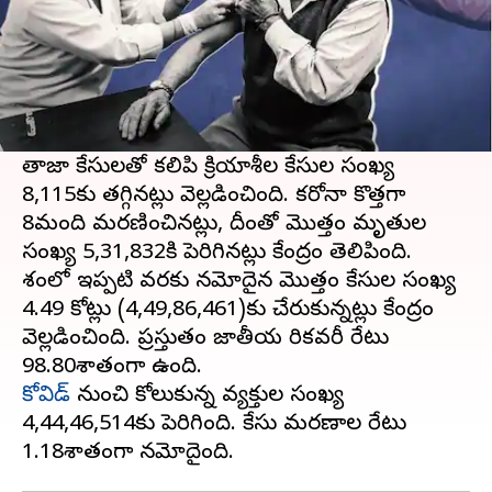
ఈ వార్తాకథనం ఏంటి
దేశంలో గత 24గంటల్లో 756
కరోనా కొత్త కేసులు
నమోదైనట్లు కేంద్ర ఆరోగ్య మంత్రిత్వ శాఖ ఆదివారం
తెలిపింది.
తాజా కేసులతో కలిపి క్రియాశీల కేసుల సంఖ్య
8,115కు తగ్గినట్లు వెల్లడించింది. కరోనా కొత్తగా
8మంది మరణించినట్లు, దీంతో మొత్తం మృతుల
సంఖ్య 5,31,832కి పెరిగినట్లు కేంద్రం తెలిపింది.
దేశంలో ఇప్పటి వరకు నమోదైన మొత్తం కేసుల సంఖ్య
4.49 కోట్లు (4,49,86,461)కు చేరుకున్నట్లు కేంద్రం
వెల్లడించింది. ప్రస్తుతం జాతీయ రికవరీ రేటు
కోవిడ్
నుంచి కోలుకున్న వ్యక్తుల సంఖ్య
4,44,46,514కు పెరిగింది. కేసు మరణాల రేటు