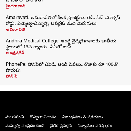
జాబితాలో భారీ కోత!
హైదరాబాద్
Amaravati: అమరావతిలో కీలక ప్రాజెక్టులు రెడీ.. సీడ్‌ యాక్సెస్‌
రోడ్డు, ఎమ్మెల్యే-ఎమ్మెల్సీ టవర్లకు తుది మెరుగులు
అమరావతి
Andhra Medical College: ఆంధ్ర వైద్యకళాశాలకు జాతీయ
స్థాయిలో 13వ ర్యాంకు.. ఏపీలో టాప్
ఆంధ్రప్రదేశ్
PhonePe: ఫోన్‌పేలో ఎఫ్‌డీ, ఆర్‌డీ సేవలు.. రోజుకు రూ.100తో
పొదుపు
ఫోన్‌ పే
మా గురించి
గోప్యతా విధానం
నిబంధనలు & షరతులు
మమ్మల్ని సంప్రదించండి
నైతిక ప్రవర్తన
ఫిర్యాదుల పరిష్కారం