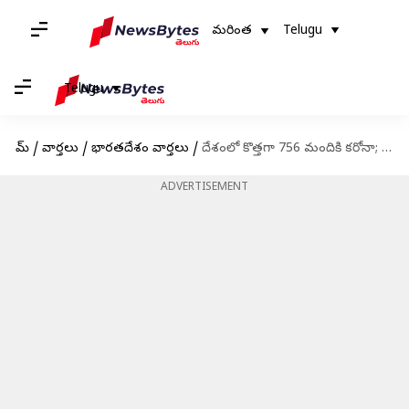
మరింత
Telugu
Telugu
హోమ్
/
వార్తలు
/
భారతదేశం వార్తలు
/
దేశంలో కొత్తగా 756 మందికి కరోనా; యాక్టివ్ కేసులు 8115
ADVERTISEMENT