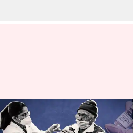
దేశంలో కొత్తగా 756 మందికి కరోనా;
యాక్టివ్ కేసులు 8115
వ్రాసిన వారు
May 21, 2023
11:43 am
Stalin