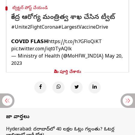
ట్విట్టర్ పోస్ట్ చేయండి
కేంద్ర ఆరోగ్య మంత్రిత్వ శాఖ చేసిన ట్వీట్
#Unite2FightCorona
#LargestVaccineDrive
𝗖𝗢𝗩𝗜𝗗 𝗙𝗟𝗔𝗦𝗛
https://t.co/h7GFloQiKT
pic.twitter.com/iqt0TyAQlk
— Ministry of Health (@MoHFW_INDIA)
May 20,
2023
మీరు పూర్తి చేశారు
తాజా వార్తలు
Hyderabad: హైదరాబాద్‌లో 40 లక్షల ఓట్లు గల్లంతు? ఓటర్ల