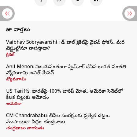
తాజా వార్తలు
Vaibhav Sooryavanshi : రెడ్ బాల్ క్రికెట్‌పై వైభవ్ ఫోకస్.. మరి
టెస్టుల్లోనూ రాణిస్తాడా?
క్రికెట్
Anil Menon: విజయవంతంగా స్పేస్‌వాక్‌ చేసిన భారత సంతతి
వ్యోమగామి అనిల్‌ మేనన్
వ్యోమగామి
US Tariffs: భారత్‌పై 100% టారిఫ్‌ మోత.. అమెరికా సెనెట్‌లో
కీలక బిల్లుకు ఆమోదం
అమెరికా
CM Chandrababu: బీసీల సంరక్షణకు ప్రత్యేక చట్టం..
ముసాయిదా సిద్ధం: చంద్రబాబు
చంద్రబాబు నాయుడు