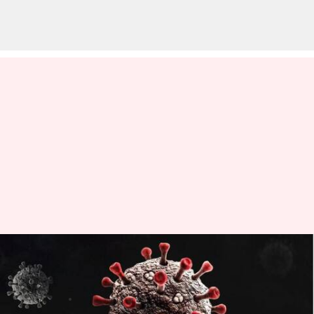
దేశంలో మళ్లీ పంజుకున్న కరోనా;
కొత్తగా 10,542మందికి వైరస్
వ్రాసిన వారు
Apr 19, 2023
12:31 pm
Stalin