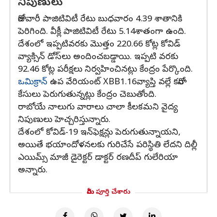
నిపుణులు
రోజువారీ పాజిటివిటీ రేటు బుధవారం 4.39 శాతానికి
పెరిగింది. వీక్లీ పాజిటివిటీ రేటు 5.14శాతంగా ఉంది.
దేశంలో ఇప్పటివరకు మొత్తం 220.66 కోట్ల కోవిడ్
వ్యాక్సిన్ డోస్‌లు అందించబడ్డాయి. ఇప్పటి వరకు
92.46 కోట్ల పరీక్షలు నిర్వహించినట్లు కేంద్రం పేర్కొంది.
ఒమిక్రాన్
ఉప వేరియంట్ XBB1.16వ్యాప్తి వల్లే కరోనా
కేసులు పెరుగుతున్నట్లు కేంద్రం చెబుతోంది.
రాబోయే నాలుగు వారాలు చాలా కీలకమని వైద్య
నిపుణులు హెచ్చరిస్తున్నారు.
దేశంలో కోవిడ్-19 ఇన్‌ఫెక్షన్లు పెరుగుతున్నాయని,
అయితే భయాందోళనలకు గురిచేసే పరిస్థితి లేదని దిల్లీ
ఎయిమ్స్ మాజీ డైరెక్టర్ డాక్టర్ రణదీప్ గులేరియా
అన్నారు.
మీరు పూర్తి చేశారు