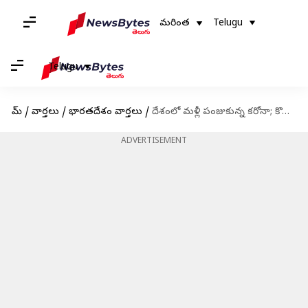
మరింత
Telugu
Telugu
హోమ్
/
వార్తలు
/
భారతదేశం వార్తలు
/
దేశంలో మళ్లీ పంజుకున్న కరోనా; కొత్తగా 10,542మందికి వైరస్
ADVERTISEMENT