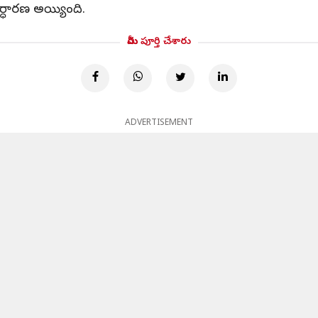
ిర్ధారణ అయ్యింది.
మీరు పూర్తి చేశారు
ADVERTISEMENT