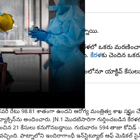
ు క్రియాశీల కేసులు మళ్లీ పెరుగుతున్నాయి.
గా కేసులు అధికమవుతున్నాయి.
కేసుల ఆకస్మిక పెరుగుదల మధ్య కేరళలో ఒకరు మరణించారని క
రం ఉదయం నాటికి 2,997కి ఎగబాకాయి.
కేరళ
కు చెందిన ఒక
రీ రేటు 98.81 శాతంగా ఉందని ఆరోగ్య మంత్రిత్వ శాఖ స్పష్టం చే
్ వ్యాక్సిన్‌ను అందించారు. JN.1 మొదటిసారిగా గుర్తించబడిన క
ించిన 21 కేసులు కనుగొనబడ్డాయి. గురువారం 594 తాజా కోవిడ
్ వచ్చింది. పాట్నాలోని ఇందిరాగాంధీ ఇన్‌స్టిట్యూట్ ఆఫ్ మెడికల్ స