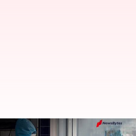
Covid Cases : 3 వేలకు చేరువుగా కొవిడ్ 