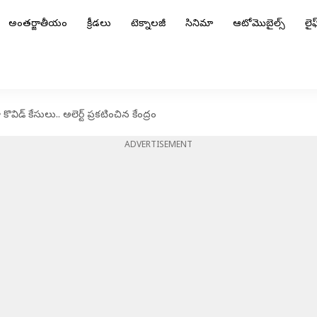
అంతర్జాతీయం
క్రీడలు
టెక్నాలజీ
సినిమా
ఆటోమొబైల్స్
లైఫ్
విడ్ కేసులు.. అలెర్ట్ ప్రకటించిన కేంద్రం
ADVERTISEMENT