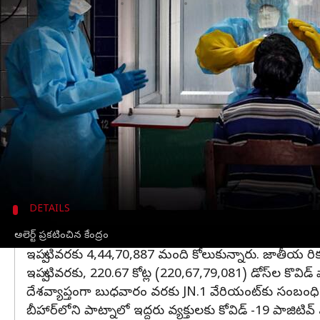
వ్రాసిన వారు
Dec 22, 2023
03:38 pm
TEJAVYAS BESTHA
ఈ వార్తాకథనం ఏంటి
భారత్‌లో కొవిడ్ రక్కసి మరోసారి విజృంభిస్తోంది. ఈ మేరక
ఈ క్రమంలోనే శుక్రవారం మూడు వేల మార్క్‌కు చేరువ
సబ్-వేరియంట్ JN-1 మొదటి కేసును గుర్తించిన తర్వాత 
క్రియాశీల కేసులు గురువారం 2,669 ఉండగా, శుక్రవా
5,33,328కి చేరుకుంది.
DETAILS
గురువారం ఒక్కరోజే 594 కేసులు నమోదు
అలెర్ట్ ప్రకటించిన కేంద్రం
ఇప్పటివరకు 4,44,70,887 మంది కోలుకున్నారు. జాతీయ రికవ
ఇప్పటివరకు, 220.67 కోట్ల (220,67,79,081) డోస్‌ల కొవిడ
దేశవ్యాప్తంగా బుధవారం వరకు JN.1 వేరియంట్‌కు సంబంధ
బీహార్‌లోని పాట్నాలో ఇద్దరు వ్యక్తులకు కోవిడ్ -19 పాజిటివ