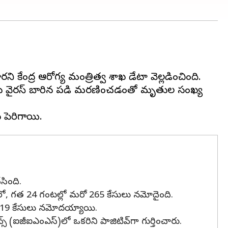
ేంద్ర ఆరోగ్య మంత్రిత్వ శాఖ డేటా వెల్లడించింది.
రు వైరస్ బారిన పడి మరణించడంతో మృతుల సంఖ్య
సింది.
ేరళలో, గత 24 గంటల్లో మరో 265 కేసులు నమోదైంది.
్ -19 కేసులు నమోదయ్యాయి.
ైన్స్ (ఐజీఐఎంఎస్)లో ఒకరిని పాజిటివ్‌గా గుర్తించారు.