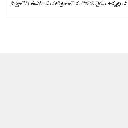
బిహ్తాలోని ఈఎస్‌ఐసీ హాస్పిటల్‌లో మరొకరికి వైరస్ ఉన్నట్లు న