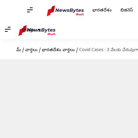
భారతదేశం
బిజినెస్
Telugu
హోమ్
/
వార్తలు
/
భారతదేశం వార్తలు
/
Covid Cases : 3 వేలకు చేరువుగా కొ