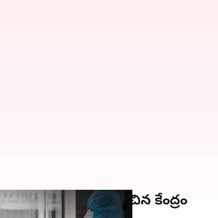
కేసులు.. అలెర్ట్ ప్రకటించిన కేంద్రం