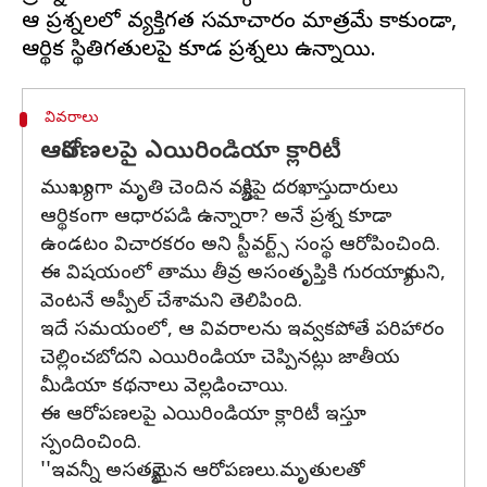
ఆ ప్రశ్నలలో వ్యక్తిగత సమాచారం మాత్రమే కాకుండా,
వివరాలు
ఆరోపణలపై ఎయిరిండియా క్లారిటీ
ముఖ్యంగా మృతి చెందిన వ్యక్తిపై దరఖాస్తుదారులు
ఆర్థికంగా ఆధారపడి ఉన్నారా? అనే ప్రశ్న కూడా
ఉండటం విచారకరం అని స్టీవర్ట్స్‌ సంస్థ ఆరోపించింది.
ఈ విషయంలో తాము తీవ్ర అసంతృప్తికి గురయ్యామని,
వెంటనే అప్పీల్‌ చేశామని తెలిపింది.
ఇదే సమయంలో, ఆ వివరాలను ఇవ్వకపోతే పరిహారం
చెల్లించబోదని ఎయిరిండియా చెప్పినట్లు జాతీయ
మీడియా కథనాలు వెల్లడించాయి.
ఈ ఆరోపణలపై ఎయిరిండియా క్లారిటీ ఇస్తూ
స్పందించింది.
''ఇవన్నీ అసత్యమైన ఆరోపణలు.మృతులతో