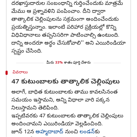
దరఖాస్తుదారుల సంబంధాన్ని గుర్తించేందుకు మాత్రమే
మేము ఆ ప్రశ్నావళిని పంపించాం. దీని ద్వారా
తాత్కాలిక చెల్లింపులను సక్రమంగా అందించేందుకు
ప్రయత్నిస్తున్నాం. ఇలాంటి పరిహార ప్రక్రియల్లో కొన్ని
విధివిధానాలు తప్పనిసరిగా పాటించాల్సి ఉంటుంది.
దాన్ని అందరూ అర్థం చేసుకోవాలి'' అని ఎయిరిండియా
స్పష్టం చేసింది.
మీరు
33%
శాతం పూర్తి చేశారు
వివరాలు
47 కుటుంబాలకు తాత్కాలిక చెల్లింపులు
అలాగే, బాధిత కుటుంబాలకు తాము కావలసినంత
సమయం ఇస్తామని, అన్ని విధాలా వారి పక్కన
నిలుస్తామని తెలిపింది.
ఇప్పటివరకు 47 కుటుంబాలకు తాత్కాలిక చెల్లింపులు
అందించామని ఎయిరిండియా వెల్లడించింది.
జూన్‌ 12న
అహ్మదాబాద్‌
నుంచి
లండన్‌
కు