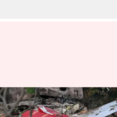
Air India Plane Crash: ఆర్థిక
సమాచారం లేకపోతే పరిహారం కాదా?
బాధిత కుటుంబాల ఆవేదన..!