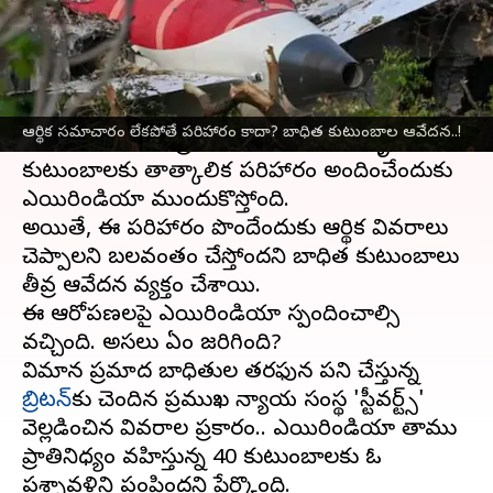
వ్రాసిన వారు
Jul 04, 2025
10:07 am
Sirish Praharaju
ఈ వార్తాకథనం ఏంటి
గత నెలలో దేశాన్ని దిగ్భ్రాంతికి గురిచేసిన
ఎయిర్
ఆర్థిక సమాచారం లేకపోతే పరిహారం కాదా? బాధిత కుటుంబాల ఆవేదన..!
ఇండియా
విమాన ప్రమాదం అనంతరం, మృతుల
కుటుంబాలకు తాత్కాలిక పరిహారం అందించేందుకు
ఎయిరిండియా ముందుకొస్తోంది.
అయితే, ఈ పరిహారం పొందేందుకు ఆర్థిక వివరాలు
చెప్పాలని బలవంతం చేస్తోందని బాధిత కుటుంబాలు
తీవ్ర ఆవేదన వ్యక్తం చేశాయి.
ఈ ఆరోపణలపై ఎయిరిండియా స్పందించాల్సి
వచ్చింది. అసలు ఏం జరిగింది?
విమాన ప్రమాద బాధితుల తరఫున పని చేస్తున్న
బ్రిటన్‌
కు చెందిన ప్రముఖ న్యాయ సంస్థ 'స్టీవర్ట్స్‌'
వెల్లడించిన వివరాల ప్రకారం.. ఎయిరిండియా తాము
ప్రాతినిధ్యం వహిస్తున్న 40 కుటుంబాలకు ఓ
ప్రశ్నావళిని పంపిందని పేర్కొంది.