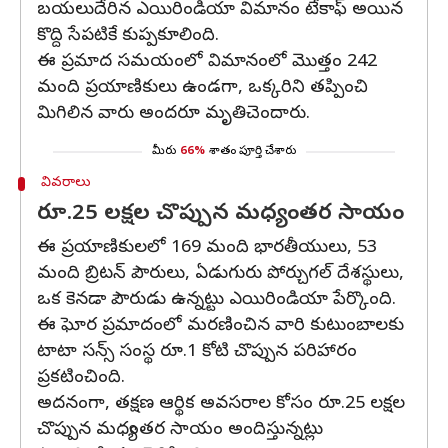
బయలుదేరిన ఎయిరిండియా విమానం టేకాఫ్‌ అయిన
కొద్ది సేపటికే కుప్పకూలింది.
ఈ ప్రమాద సమయంలో విమానంలో మొత్తం 242
మంది ప్రయాణికులు ఉండగా, ఒక్కరిని తప్పించి
మిగిలిన వారు అందరూ మృతిచెందారు.
మీరు
66%
శాతం పూర్తి చేశారు
వివరాలు
రూ.25 లక్షల చొప్పున మధ్యంతర సాయం
ఈ ప్రయాణికులలో 169 మంది భారతీయులు, 53
మంది బ్రిటన్‌ పౌరులు, ఏడుగురు పోర్చుగల్‌ దేశస్థులు,
ఒక కెనడా పౌరుడు ఉన్నట్టు ఎయిరిండియా పేర్కొంది.
ఈ ఘోర ప్రమాదంలో మరణించిన వారి కుటుంబాలకు
టాటా సన్స్‌ సంస్థ రూ.1 కోటి చొప్పున పరిహారం
ప్రకటించింది.
అదనంగా, తక్షణ ఆర్థిక అవసరాల కోసం రూ.25 లక్షల
చొప్పున మధ్యంతర సాయం అందిస్తున్నట్లు