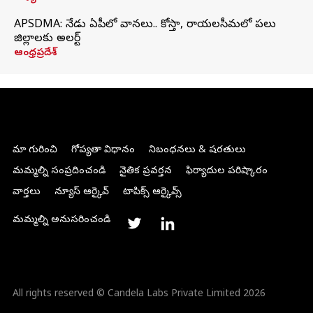
APSDMA: నేడు ఏపీలో వానలు.. కోస్తా, రాయలసీమలో పలు
జిల్లాలకు అలర్ట్
ఆంధ్రప్రదేశ్
మా గురించి
గోప్యతా విధానం
నిబంధనలు & షరతులు
మమ్మల్ని సంప్రదించండి
నైతిక ప్రవర్తన
ఫిర్యాదుల పరిష్కారం
వార్తలు
న్యూస్ ఆర్కైవ్
టాపిక్స్ ఆర్కైవ్స్
మమ్మల్ని అనుసరించండి
All rights reserved © Candela Labs Private Limited 2026