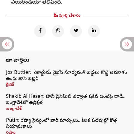
ఎయిరిండియా తెలిపింది.
మీరు పూర్తి చేశారు
తాజా వార్తలు
Jos Buttler: నా రికార్డును వైభవ్ సూర్యవంశీ బద్దలు కొట్టే అవకాశం
ఉంది: జాస్ బట్లర్
క్రికెట్
Shakib Al Hasan: హసీనా ప్రెస్‌మీట్‌ తర్వాత షకీబ్‌ ఇంటిపై దాడి..
బంగ్లాదేశ్‌లో ఉద్రిక్తత
బంగ్లాదేశ్
Putin: రష్యా సైన్యంలో భారీ మార్పులు.. కీలక పదవుల్లో కొత్త
నియామకాలు
రష్యా