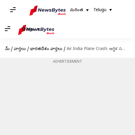
మరింత
Telugu
Telugu
హోమ్
/
వార్తలు
/
భారతదేశం వార్తలు
/
Air India Plane Crash: ఆర్థిక సమాచారం లేకపోతే పరిహారం కాదా? బాధిత కుటుంబాల ఆవేదన..!
ADVERTISEMENT