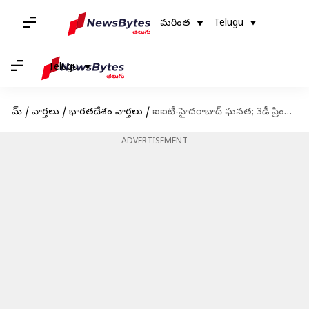
మరింత
Telugu
Telugu
హోమ్
/
వార్తలు
/
భారతదేశం వార్తలు
/
ఐఐటీ-హైదరాబాద్ ఘనత; 3డీ ప్రింటింగ్ టెక్నాలజీతో వంతెన తయారు
ADVERTISEMENT