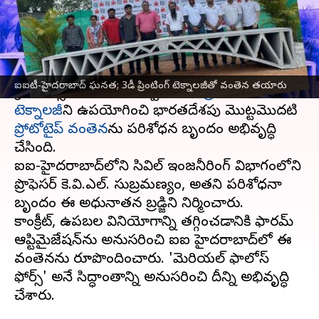
వ్రాసిన వారు
Mar 31, 2023
06:09 pm
Stalin
ఈ వార్తాకథనం ఏంటి
ఐఐటీ-హైదరాబాద్
మరో ఘనత సాధించింది. సింప్లిఫోర్జ్
ఐఐటీ-హైదరాబాద్ ఘనత; 3డీ ప్రింటింగ్ టెక్నాలజీతో వంతెన తయారు
క్రియేషన్స్ సహకారంతో స్వదేశీ
3డీ ప్రింటింగ్
టెక్నాలజీ
ని ఉపయోగించి భారతదేశపు మొట్టమొదటి
ప్రోటోటైప్ వంతెన
ను పరిశోధన బృందం అభివృద్ధి
చేసింది.
ఐఐటీ-హైదరాబాద్‌లోని సివిల్ ఇంజనీరింగ్ విభాగంలోని
ప్రొఫెసర్ కె.వి.ఎల్. సుబ్రమణ్యం, అతని పరిశోధనా
బృందం ఈ అధునాతన బ్రడ్జిని నిర్మించారు.
కాంక్రీట్, ఉపబల వినియోగాన్ని తగ్గించడానికి ఫారమ్
ఆప్టిమైజేషన్‌ను అనుసరించి ఐఐటీ హైదరాబాద్‌లో ఈ
వంతెనను రూపొందించారు. 'మెటీరియల్ ఫాలోస్
ఫోర్స్' అనే సిద్ధాంతాన్ని అనుసరించి దీన్ని అభివృద్ధి