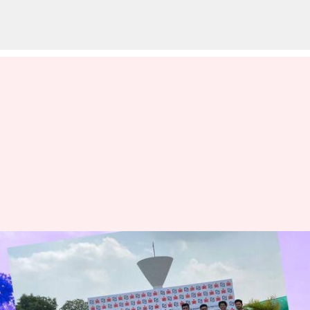
ఐఐటీ-హైదరాబాద్ ఘనత; 3డీ
ప్రింటింగ్ టెక్నాలజీతో వంతెన
తయారు