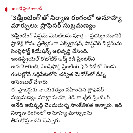
ఐఐటీ హైదరాబాద్
'3డీ ప్రింటింగ్'తో నిర్మాణ రంగంలో అనూహ్య
మార్పులు: ప్రొఫెసర్ సుబ్రమణ్యం
3డీ ప్రింటింగ్ సిస్టమ్ మెరిట్‌లను పూర్తిగా ప్రదర్శించడానికి
ప్రాజెక్ట్ కోసం ప్రత్యేకంగా ఎక్స్‌ట్రాషన్, సాఫ్ట్‌వేర్ సిస్టమ్‌ను
సింప్లిఫోర్జ్ క్రియేషన్స్ అభివృద్ధి చేసింది.
ఇండస్ట్రియల్ రోబోటిక్ ఆర్మ్ 3డి ప్రింటర్‌ని
ఉపయోగించి, సింప్లిఫోర్జ్ ప్రింటింగ్ ఫెసిలిటీలో రెండు
గంటల్లోనే సిద్దిపేటలోని చర్విత మెడోస్‌లో దీన్ని
అసెంబుల్ చేశారు.
ఈ ప్రాజెక్టుకు నాయకత్వం వహించిన ప్రొఫెసర్
సుబ్రమణ్యం మాట్లాడుతూ, 3డి కాంక్రీట్ ప్రింటింగ్
అనేది అభివృద్ధి చెందుతున్న సాంకేతికత అన్నారు. ఇది
నిర్మాణ రంగంలో అనూహ్య మార్పులను
తీసుకొస్తుందని చెప్పారు.