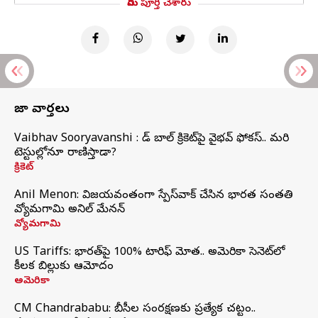
మీరు పూర్తి చేశారు
తాజా వార్తలు
Vaibhav Sooryavanshi : రెడ్ బాల్ క్రికెట్‌పై వైభవ్ ఫోకస్.. మరి
టెస్టుల్లోనూ రాణిస్తాడా?
క్రికెట్
Anil Menon: విజయవంతంగా స్పేస్‌వాక్‌ చేసిన భారత సంతతి
వ్యోమగామి అనిల్‌ మేనన్
వ్యోమగామి
US Tariffs: భారత్‌పై 100% టారిఫ్‌ మోత.. అమెరికా సెనెట్‌లో
కీలక బిల్లుకు ఆమోదం
అమెరికా
CM Chandrababu: బీసీల సంరక్షణకు ప్రత్యేక చట్టం..