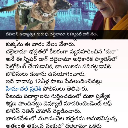
వ్రాసిన వారు
Feb 11, 2023
04:30 pm
Stalin
ఈ వార్తాకథనం ఏంటి
టిబెటన్ ఆధ్యాత్మిక గురువు
దలైలామా
భద్రత కోసం ఒక
టిబెటన్ ఆధ్యాత్మిక గురువు దలైలామా సెక్యూరిటీ డాగ్ వేలం
దశాబ్దం పాటు సేవలందించిన స్నిఫర్ లాబ్రడార్
కుక్కను ఈ వారం వేలం వేశారు.
దలైలామా భద్రతలో కీలకంగా వ్యవహరించిన 'దుకా'
అనే ఈ స్నిఫర్ డాగ్ దలైలామా అధికారిక ప్యాలెస్‌లో
పెట్రోలింగ్ చేయడానికి, బాంబులను పసిగట్టడానికి
పోలీసులు డుకాను ఉపయోగించారు.
ఇది దాదాపు 12ఏళ్ల పాటు సేవలందించినట్లు
హిమాచల్ ప్రదేశ్
పోలీసులు తెలిపారు.
పేలుడు పదార్థాలను గుర్తించడంలో దుకా ప్రత్యేక
శిక్షణ పొందినట్లు డిప్యూటీ సూపరింటెండెంట్ ఆఫ్
పోలీస్ నితిన్ చౌహాన్ వెల్లడించారు.
భారతదేశంలో మూడంచెల భద్రతను అనుభవిస్తున్న