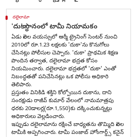
దలైలామా
'దుకా' స్థానంలో టామీ నియామకం
ఏడు నెలల వయస్సులో ఆర్మీ ట్రైనింగ్ సెంటర్ నుంచి
2010లో రూ.1.23 లక్షలకు 'దుకా'ను కొనుగోలు
చేసినట్లు పోలీసుల చెప్పారు. 'దుకా' ప్రాథమిక శిక్షణ
పొందిన తర్వాత, దలైలామా భద్రత కోసం
నియమించారు. దలైలామా భద్రతలో 'దుకా' ఎంతో
నిబంద్ధతతో పనిచేసినట్లు ఒక పోలీసు అధికారి
తెలిపారు.
ప్రస్తుతం వినికిడి శక్తిని కోల్పోయిన దుకాను, దాని
సంరక్షుడు రాజీవ్ కుమార్ వేలంలో నామమాత్రపు
ధరకు 20డాలర్ల(రూ.1,550)కు దక్కించుకున్నట్లు
అధికారులు వెల్లడించారు.
ఇప్పుడు దలైలామాను రక్షించే బాధ్యతను తొమ్మిది నెలల
టామీకి అప్పగించారు. టామీ పంజాబ్ హోంగార్డ్స్ కనైన్