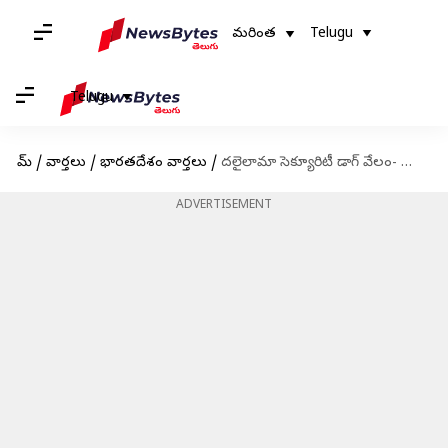
మరింత
Telugu
Telugu
హోమ్
/
వార్తలు
/
భారతదేశం వార్తలు
/
దలైలామా సెక్యూరిటీ డాగ్ వేలం- ఎంత మొత్తానికి దక్కించుకున్నారో తెలుసా?
ADVERTISEMENT