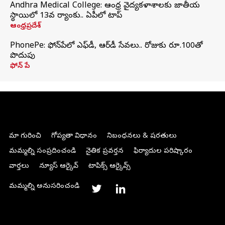
Andhra Medical College: ఆంధ్ర వైద్యకళాశాలకు జాతీయ
స్థాయిలో 13వ ర్యాంకు.. ఏపీలో టాప్
ఆంధ్రప్రదేశ్
PhonePe: ఫోన్‌పేలో ఎఫ్‌డీ, ఆర్‌డీ సేవలు.. రోజుకు రూ.100తో
పొదుపు
ఫోన్‌ పే
మా గురించి
గోప్యతా విధానం
నిబంధనలు & షరతులు
మమ్మల్ని సంప్రదించండి
నైతిక ప్రవర్తన
ఫిర్యాదుల పరిష్కారం
వార్తలు
న్యూస్ ఆర్కైవ్
టాపిక్స్ ఆర్కైవ్స్
మమ్మల్ని అనుసరించండి