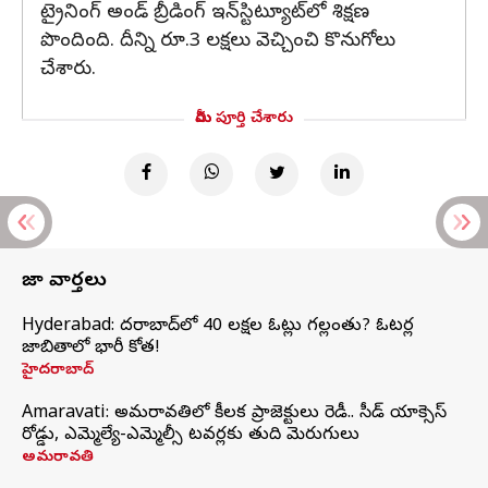
ట్రైనింగ్ అండ్ బ్రీడింగ్ ఇన్‌స్టిట్యూట్‌లో శిక్షణ
పొందింది. దీన్ని రూ.3 లక్షలు వెచ్చించి కొనుగోలు
చేశారు.
మీరు పూర్తి చేశారు
తాజా వార్తలు
Hyderabad: హైదరాబాద్‌లో 40 లక్షల ఓట్లు గల్లంతు? ఓటర్ల
జాబితాలో భారీ కోత!
హైదరాబాద్
Amaravati: అమరావతిలో కీలక ప్రాజెక్టులు రెడీ.. సీడ్‌ యాక్సెస్‌
రోడ్డు, ఎమ్మెల్యే-ఎమ్మెల్సీ టవర్లకు తుది మెరుగులు
అమరావతి