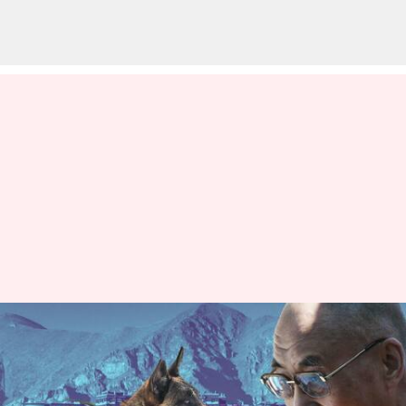
దలైలామా సెక్యూరిటీ డాగ్ వేలం- ఎంత
మొత్తానికి దక్కించుకున్నారో
తెలుసా?