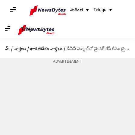
మరింత
Telugu
Telugu
హోమ్
/
వార్తలు
/
భారతదేశం వార్తలు
/
డీఏవీ స్కూల్‌లో మైనర్ రేప్ కేసు: డ్రైవర్‌కు 20 ఏళ్ల జైలు శిక్ష
ADVERTISEMENT