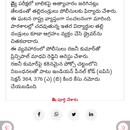
వైద్య పరీక్షలో బాలికపై అత్యాచారం జరిగినట్లు
తేలడంతో తల్లిదండ్రులు పోలీసులకు ఫిర్యాదు చేశారు.
ఈ ఘటన రాష్ట్ర వ్యాప్తంగా సంచలనంగా మారింది.
పాఠశాలల్లో చదవుతున్న ఇతర విద్యార్థుల తల్లి
దండ్రులు కూడా ఆగ్రహం వ్యక్తం చేసి డ్రైవర్‌ను
చితకబాదారు.
ఈ వ్యవహారంలో పోలీసులు రజనీ కుమార్‌తో
ప్రిన్సిపాల్ మాధవి రెడ్డిని అరెస్టు చేశారు.
రజనీ కుమార్‌పై కఠినమైన పోక్సో చట్టంలోని
నిబంధనలతో పాటు ఇండియన్ పీనల్ కోడ్ (ఐపిసి)
సెక్షన్ 364, 376 (ఎ) (బి) కింద కేసు నమోదు
చేయబడింది.
మీరు పూర్తి చేశారు