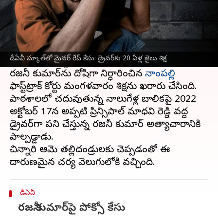
ఈ వార్తాకథనం ఏంటి
బంజారాహిల్స్‌
డీఏవీ స్కూల్‌లోని నాలుగేళ్ల బాలికపై
అత్యాచారం చేసిన కేసులో డ్రైవర్ రజనీ కుమార్‌కు
డీఏవీ స్కూల్‌లో మైనర్ రేప్ కేసు: డ్రైవర్‌కు 20 ఏళ్ల జైలు శిక్ష
హైదరాబాద్
కోర్టు 20ఏళ్ల జైలు శిక్ష విధించింది.
రజనీ కుమార్‌ను దోషిగా నిర్ధారించిన
నాంపల్లి
ఫాస్ట్‌ట్రాక్ కోర్టు మంగళవారం శిక్షను ఖరారు చేసింది.
పాఠశాలలో చదువుతున్న నాలుగేళ్ల బాలికపై 2022
అక్టోబర్ 17న అప్పటి ప్రిన్సిపాల్ మాధవి రెడ్డి వద్ద
డ్రైవర్‌గా పని చేస్తున్న రజనీ కుమార్ అత్యాచారానికి
పాల్పడ్డాడు.
చిన్నారి ఆమె తల్లిదండ్రులకు చెప్పడంతో ఈ
డీఏవీ
రజనీ కుమార్‌పై పోక్సో కేసు