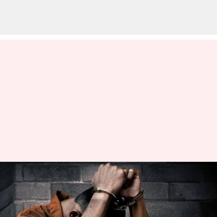
డీఏవీ స్కూల్‌లో మైనర్ రేప్ కేసు:
డ్రైవర్‌కు 20 ఏళ్ల జైలు శిక్ష
వ్రాసిన వారు
Apr 18, 2023
03:23 pm
Stalin