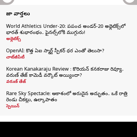
తాజా వార్తలు
World Athletics Under-20: ప్రపంచ అండర్-20 అథ్లెటిక్స్‌లో
భారత్‌ శుభారంభం.. ఫైనల్స్‌లోకి ముగ్గురు!
అథ్లెటిక్స్
OpenAI: కొత్త ఏఐ స్మార్ట్ స్పీకర్ ధర ఎంతో తెలుసా?
చాట్‌జీపీటీ
Korean Kanakaraju Review : కొరియన్ కనకరాజు రివ్యూ..
వరుణ్ తేజ్ కామెడీ వర్కౌట్ అయ్యిందా?
వరుణ్ తేజ్
Rare Sky Spectacle: ఆకాశంలో అరుదైన అద్భుతం.. ఒకే రాత్రి
రెండు చీకట్లు, ఉల్కాపాతం
స్పెయిన్