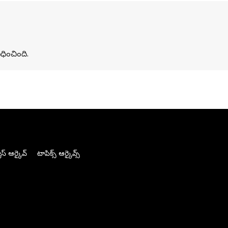
ధించింది.
స్ ఆర్కైవ్
టాపిక్స్ ఆర్కైవ్స్