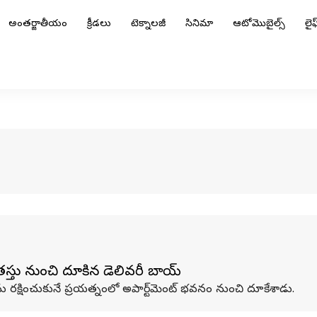
అంతర్జాతీయం
క్రీడలు
టెక్నాలజీ
సినిమా
ఆటోమొబైల్స్
లైఫ్
తస్తు నుంచి దూకిన డెలివరీ బాయ్
ు రక్షించుకునే ప్రయత్నంలో అపార్ట్‌మెంట్ భవనం నుంచి దూకేశాడు.