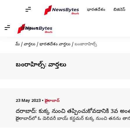
భారతదేశం
బిజినెస్
Telugu
హోమ్
/
వార్తలు
/
భారతదేశం వార్తలు
/
బంజారాహిల్స్
బంజారాహిల్స్: వార్తలు
23 May 2023
•
హైదరాబాద్
హైదరాబాద్: కుక్క నుంచి తప్పించుకోవడానికి 3వ అం
హైదరాబాద్‌లో ఓ డెలివరీ బాయ్ కస్టమర్ కుక్క నుంచి తనను తాన