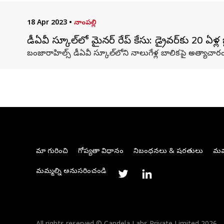
18 Apr 2023
•
నాంపల్లి
డీఏవీ స్కూల్‌లో మైనర్ రేప్ కేసు: డ్రైవర్‌కు 20 ఏళ్ల జ
బంజారాహిల్స్‌ డీఏవీ స్కూల్‌లోని నాలుగేళ్ల బాలికపై అత్యాచారం చే
మా గురించి
గోప్యతా విధానం
నిబంధనలు & షరతులు
మమ్
మమ్మల్ని అనుసరించండి