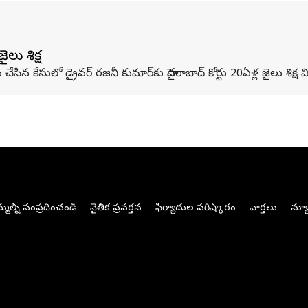
ైలు శిక్ష
సిన కేసులో డ్రైవర్ రజనీ కుమార్‌కు హైదరాబాద్ కోర్టు 20ఏళ్ల జైలు శిక్ష వి
మల్ని సంప్రదించండి
నైతిక ప్రవర్తన
ఫిర్యాదుల పరిష్కారం
వార్తలు
న్యూ