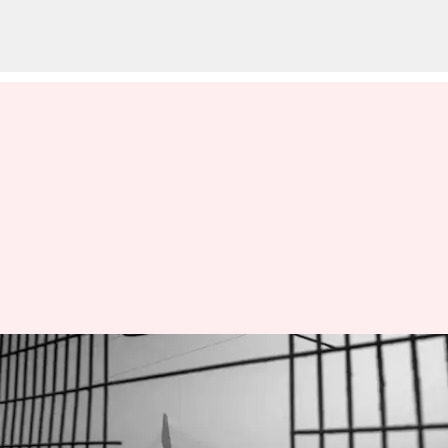
Delhi : దిల్లీలో పెను విషాదం..
యమునా నదిలో మునిగి నలుగురు
విద్యార్థులు మృతి