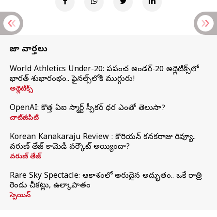
తాజా వార్తలు
World Athletics Under-20: ప్రపంచ అండర్-20 అథ్లెటిక్స్‌లో
భారత్‌ శుభారంభం.. ఫైనల్స్‌లోకి ముగ్గురు!
అథ్లెటిక్స్
OpenAI: కొత్త ఏఐ స్మార్ట్ స్పీకర్ ధర ఎంతో తెలుసా?
చాట్‌జీపీటీ
Korean Kanakaraju Review : కొరియన్ కనకరాజు రివ్యూ..
వరుణ్ తేజ్ కామెడీ వర్కౌట్ అయ్యిందా?
వరుణ్ తేజ్
Rare Sky Spectacle: ఆకాశంలో అరుదైన అద్భుతం.. ఒకే రాత్రి
రెండు చీకట్లు, ఉల్కాపాతం
స్పెయిన్