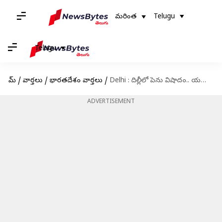
మరింత
Telugu
Telugu
హోమ్
/
వార్తలు
/
భారతదేశం వార్తలు
/
Delhi : దిల్లీలో పెను విషాదం.. యమునా నదిలో మునిగి నలుగురు విద్యార్థులు మృతి
ADVERTISEMENT