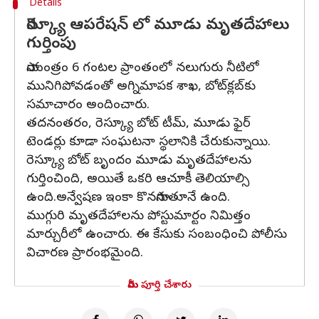
Details
రెస్క్యూ ఆపరేషన్ లో మూడు మృతదేహాలు
గుర్తింపు
సాయంత్రం 6 గంటల ప్రాంతంలో నలుగురు నీటిలో
మునిగిపోవడంతో అగ్నిమాపక శాఖ, బోట్‌క్లబ్‌కు
సమాచారం అందించారు.
తదనంతరం, రెస్క్యూ బోట్ టీమ్, మూడు ఫైర్
టెండర్లు కూడా సంఘటనా స్థలానికి చేరుకున్నాయి.
రెస్క్యూ బోట్ బృందం మూడు మృతదేహాలను
గుర్తించింది, అయితే ఒకరి ఆచూకీ తెలియాల్సి
ఉంది.అన్వేషణ ఇంకా కొనసాగుతూనే ఉంది.
ముగ్గురి మృతదేహాలను పోస్టుమార్టం నిమిత్తం
మార్చురీలో ఉంచారు. ఈ కేసుకు సంబంధించి పోలీసు
విచారణ ప్రారంభమైంది.
మీరు పూర్తి చేశారు