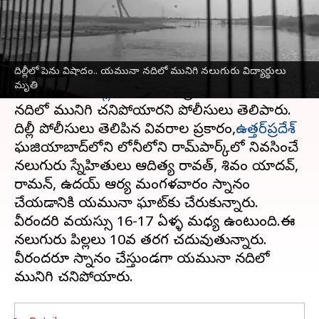
వ్రాసిన వారు
Feb 21, 2024
01:50 pm
Sirish Praharaju
ఈ వార్తాకథనం ఏంటి
దిల్లీలో పెను విషాదం.. యమునా నదిలో మునిగి నలుగురు విద్యార్థులు
10వ తరగతి చదువుతున్న ముగ్గురు విద్యార్థులు
మృతి
మంగళవారం
దిల్లీ
లోని బురారీ ప్రాంతంలో యమునా
నదిలో మునిగి చనిపోయారని పోలీసులు తెలిపారు.
దిల్లీ పోలీసులు తెలిపిన వివరాల ప్రకారం,
ఉత్తర్‌ప్రదేశ్‌
ఘజియాబాద్‌లోని లోనీలోని రామ్‌పార్క్‌లో నివసించే
నలుగురు స్నేహితులు ఆదిత్య రావత్, శివం యాదవ్,
రామన్, ఉదయ్ ఆర్య మంగళవారం స్నానం
చేయడానికి యమునా ఘాట్‌కు చేరుకున్నారు.
వీరందరి వయస్సు 16-17 ఏళ్ళ మధ్య ఉంటుంది.ఈ
నలుగురు పిల్లలు 10వ తరగతి చదువుతున్నారు.
వీరందరూ స్నానం చేస్తుండగా యమునా నదిలో