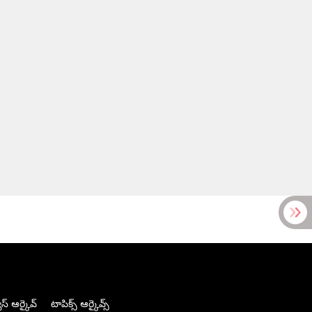
స్ ఆర్కైవ్
టాపిక్స్ ఆర్కైవ్స్