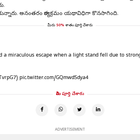
రు.
్నారు. అనంతరం కార్యక్రమం యథావిధిగా కొనసాగింది.
మీరు
50%
శాతం పూర్తి చేశారు
d a miraculous escape when a light stand fell due to stro
7TvrpG7
)
pic.twitter.com/GQmwdSdya4
మీరు పూర్తి చేశారు
ADVERTISEMENT