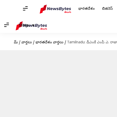
భారతదేశం
బిజినెస్
Telugu
హోమ్
/
వార్తలు
/
భారతదేశం వార్తలు
/
Tamilnadu: డీఎంకే ఎంపీ ఎ. రాజ