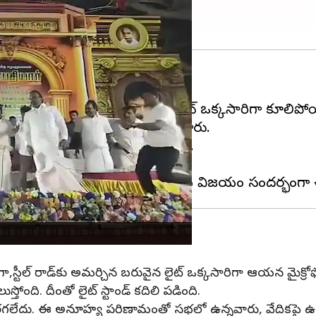
 అపశ్రుతి చోటుచేసుకుంది.
్న సమయంలో వేదికపై అమర్చిన భారీ లైట్ ఒక్కసారిగా కూలిపో
ాకుండా సురక్షితంగా బయటపడ్డారు.
ిక మాధ్యమాలలో వైరల్ అవుతోంది.
ార్యక్రమాన్ని నిర్వహించింది.
ండగా,స్టీల్ రాడ్‌కు అమర్చిన బరువైన లైట్ ఒక్కసారిగా ఆయన మైక్రో
తోంది. దీంతో లైట్ స్టాండ్ కదిలి పడింది.
 జరగలేదు. ఈ అనూహ్య పరిణామంతో సభలో ఉన్నవారు, వేదికపై ఉ