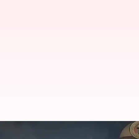
Tamilnadu: డీఎంకే ఎంపీ ఎ. రాజాకు 
(వీడియో)