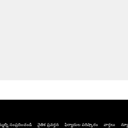
మల్ని సంప్రదించండి
నైతిక ప్రవర్తన
ఫిర్యాదుల పరిష్కారం
వార్తలు
న్యూ