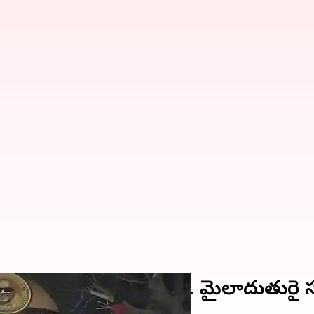
త్రుటిలో తప్పిన ప్రమాదం.. మైలాదుతుర