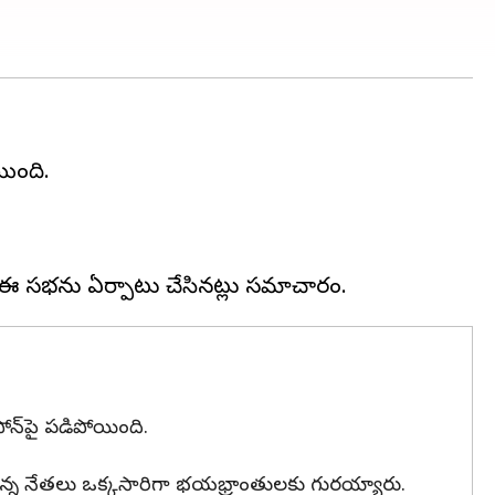
యింది.
ఫోన్‌పై పడిపోయింది.
న్న నేతలు ఒక్కసారిగా భయభ్రాంతులకు గురయ్యారు.