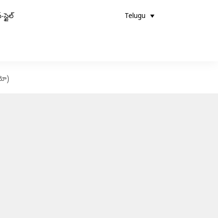
-స్టైల్
Telugu
ియో)