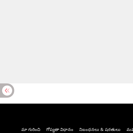
మా గురించి
గోప్యతా విధానం
నిబంధనలు & షరతులు
మమ్