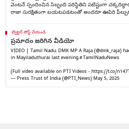
వెంటనే స్పందించిన సిబ్బంది పరిస్థితిని పటిష్టంగా చక్కదిద్దా
రాజా సురక్షితంగా బయటపడటంతో అందరూ ఊపిరి పీల్చుకున
ట్విట్టర్ పోస్ట్ చేయండి
ప్రమాదం జరిగిన వీడియో
VIDEO | Tamil Nadu: DMK MP A Raja (
@dmk_raja
) ha
in Mayiladuthurai last evening.
#TamilNaduNews
(Full video available on PTI Videos -
https://t.co/n14
— Press Trust of India (@PTI_News)
May 5, 2025