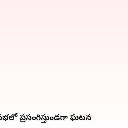
ై సభలో ప్రసంగిస్తుండగా ఘటన