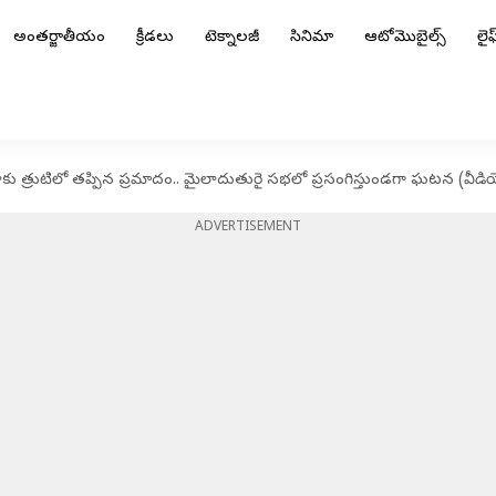
అంతర్జాతీయం
క్రీడలు
టెక్నాలజీ
సినిమా
ఆటోమొబైల్స్
లైఫ్
ాకు త్రుటిలో తప్పిన ప్రమాదం.. మైలాదుతురై సభలో ప్రసంగిస్తుండగా ఘటన (వీడ
ADVERTISEMENT