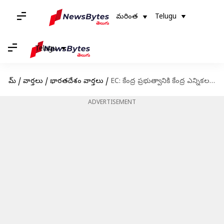
మరింత
Telugu
Telugu
హోమ్
/
వార్తలు
/
భారతదేశం వార్తలు
/
EC: కేంద్ర ప్రభుత్వానికి కేంద్ర ఎన్నికల సంఘం కీలక ఆదేశాలు
ADVERTISEMENT