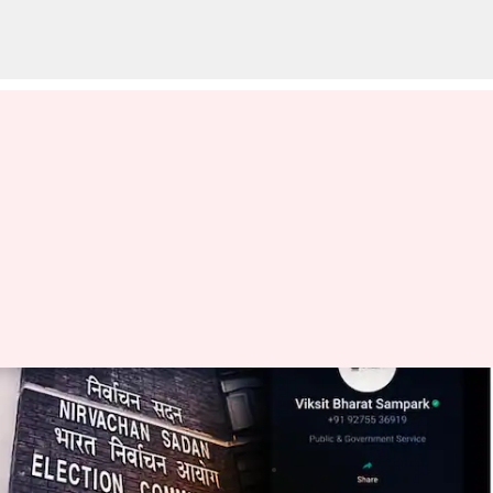
EC: కేంద్ర ప్రభుత్వానికి కేంద్ర ఎన్నికల
సంఘం కీలక ఆదేశాలు
వ్రాసిన వారు
Mar 21, 2024
02:32 pm
Sirish Praharaju