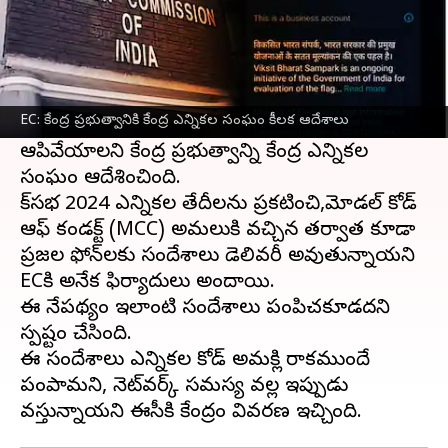
ఈ వార్తాకథనం ఏంటి
లోక్‌సభ
ఎన్నికల వేళ కేంద్ర ప్రభుత్వానికి కేంద్ర
ఎన్నికల
సంఘం
కీలక ఆదేశాలు జారీ చేసింది.
EC: కేంద్ర ప్రభుత్వానికి కేంద్ర ఎన్నికల సంఘం కీలక ఆదేశాలు
వాట్సాప్‌లో 'వికసిత్ భారత్' సందేశాలను పంపడం
ఆపివేయాలని కేంద్ర ప్రభుత్వాన్ని కేంద్ర ఎన్నికల
సంఘం ఆదేశించింది.
లోక్‌సభ 2024 ఎన్నికల తేదీలను ప్రకటించి,మోడల్ కోడ్
ఆఫ్ కండక్ట్ (MCC) అమలులోకి వచ్చిన తర్వాత కూడా
ప్రజల ఫోన్‌లకు సందేశాలు డెలివరీ అవుతున్నాయని
ECకి అనేక ఫిర్యాదులు అందాయి.
ఈ నేపథ్యంలో ఇలాంటి సందేశాలు పంపిచకూడదని
స్పష్టం చేసింది.
ఈ సందేశాలు ఎన్నికల కోడ్ అమల్లోకి రాకముందే
పంపామని, నెట్‌వర్క్ సమస్య వల్ల ఇప్పుడు