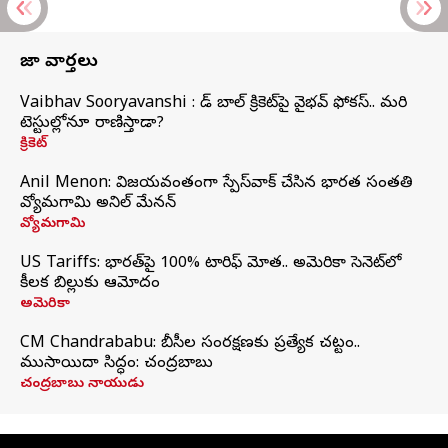
తాజా వార్తలు
Vaibhav Sooryavanshi : రెడ్ బాల్ క్రికెట్‌పై వైభవ్ ఫోకస్.. మరి
టెస్టుల్లోనూ రాణిస్తాడా?
క్రికెట్
Anil Menon: విజయవంతంగా స్పేస్‌వాక్‌ చేసిన భారత సంతతి
వ్యోమగామి అనిల్‌ మేనన్
వ్యోమగామి
US Tariffs: భారత్‌పై 100% టారిఫ్‌ మోత.. అమెరికా సెనెట్‌లో
కీలక బిల్లుకు ఆమోదం
అమెరికా
CM Chandrababu: బీసీల సంరక్షణకు ప్రత్యేక చట్టం..
ముసాయిదా సిద్ధం: చంద్రబాబు
చంద్రబాబు నాయుడు